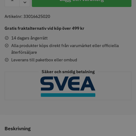
-
Nutri
Color
Artikelnr:
33016625020
Filters
Comair toppapper vikta - 70 mm
Solidcos - Klippkappa med
Gratis fraktalternativ vid köp över 499 kr
020
x 50 mm - 500 st
knappar
-
14 dagars ångerrätt
59.00 kr
299.00 kr
100
Alla produkter köps direkt från varumärket eller officiella
Info
Köp
Info
Köp
återförsäljare
ml
mängd
Leverans till paketbox eller ombud
Säker och smidig betalning
STORSÄLJARE
Beskrivning
Solidcos Wolf 27T - 5.5"
Jaguar saxolja