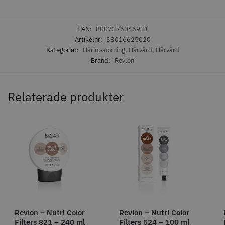
EAN:
8007376046931
Artikelnr:
33016625020
Kategorier:
Hårinpackning
,
Hårvård
,
Hårvård
8% Rabatt
Brand:
Revlon
WAHL - Legend Cordless
Kyone Vintage Zero Trimmer
799.00 kr
1849.00 kr
1999.00 kr
Relaterade produkter
Info
Köp
Info
Köp
STORSÄLJARE
Revlon – Nutri Color
Revlon – Nutri Color
Filters 821 – 240 ml
Filters 524 – 100 ml