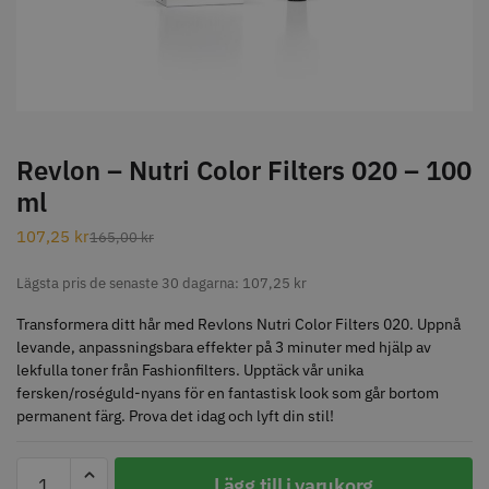
STORSÄLJARE
Revlon – Nutri Color Filters 020 – 100
ml
Jaguar Klippkam 500
Kyone Ultima Hårtrimmer
107,25
kr
165,00
kr
49.00 kr
1499.00 kr
Lägsta pris de senaste 30 dagarna:
107,25
kr
Info
Köp
Info
Köp
Transformera ditt hår med Revlons Nutri Color Filters 020. Uppnå
levande, anpassningsbara effekter på 3 minuter med hjälp av
lekfulla toner från Fashionfilters. Upptäck vår unika
STORSÄLJARE
fersken/roséguld-nyans för en fantastisk look som går bortom
permanent färg. Prova det idag och lyft din stil!
Revlon
Lägg till i varukorg