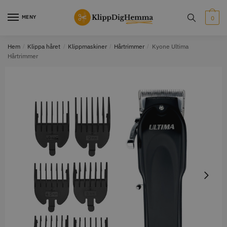
MENY
0
Hem
/
Klippa håret
/
Klippmaskiner
/
Hårtrimmer
/
Kyone Ultima
Hårtrimmer
STORSÄLJARE
STORSÄLJARE
12% Rabatt
WAHL - Cordless MagicClip
Solidcos Wolf - 5.5"
499.00 kr
1849.00 kr
2099.00 kr
Info
Köp
Info
Köp