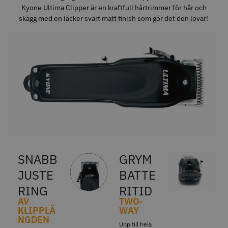
Kyone Ultima Clipper är en kraftfull hårtrimmer för hår och
skägg med en läcker svart matt finish som gör det den lovar!
11% Rabatt
JRL - FreshFade 2020C
Säkerhetshyvel - Halmstad
399.00 kr
1599.00 kr
1799.00 kr
Info
Köp
Info
Köp
STORSÄLJARE
SNABB
GRYM
JUSTE
BATTE
RING
RITID
AV
TWO-
KLIPPLÄ
WAY
NGDEN
Upp till hela