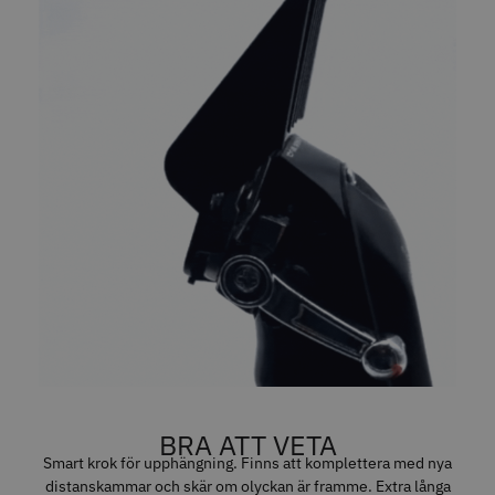
WAHL - Legend
Solidcos - Wolf 6.0"
1449.00 kr
499.00 kr
Info
Köp
Info
Köp
BRA ATT VETA
Smart krok för upphängning. Finns att komplettera med nya
distanskammar och skär om olyckan är framme. Extra långa