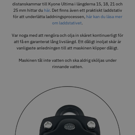
distanskammar till Kyone Ultima i längderna 15, 18, 21 och
25 mm hittar du
här
. Det finns även ett praktiskt laddstativ
för att underlätta laddningsprocessen,
här kan du läsa mer
om laddstativet
.
Var noga med att rengöra och olja in skäret kontinuerligt för
Jaguar Pre Style Relax 28 5.5
Kyone Ultima Distanskamset
Large
att få en garanterat lång livslängd. Ett dåligt inoljat skär är
vanligaste anledningen till att maskinen klipper dåligt.
699.00 kr
199.00 kr
Info
Köp
Info
Köp
Maskinen tål inte vatten och ska aldrig sköljas under
rinnande vatten.
Visa mer