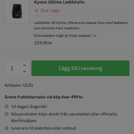
knappar
Kyone Ultima Laddstativ
299.00 kr
499.00 kr
Slut i lager
Info
Köp
Info
Köp
Laddstativ till Kyone Ultima som passar ihop med laddaren
som kommer med maskinen.
Extra laddare ingår ej! Köps separat
här
219,00
kr
STORSÄLJARE
Lägg till i varukorg
Artikelnr:
UC01
Gratis fraktalternativ vid köp över 499 kr
Jaguar saxolja
WAHL - Super Close
14 dagars ångerrätt
29.00 kr
699.00 kr
Alla produkter köps direkt från varumärket eller officiella
återförsäljare
Info
Köp
Info
Köp
Leverans till paketbox eller ombud