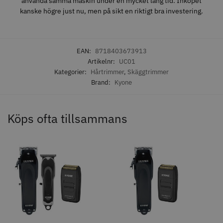
använda samma maskin under en mycket lång tid. Inköpet
kanske högre just nu, men på sikt en riktigt bra investering.
EAN:
8718403673913
Artikelnr:
UC01
Kategorier:
Hårtrimmer
,
Skäggtrimmer
Brand:
Kyone
Köps ofta tillsammans