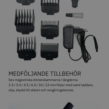
86.00 kr
1049.30 kr
1499.00 kr
Info
Köp
Info
Köp
STORSÄLJARE
MEDFÖLJANDE TILLBEHÖR
Jaguar Pre Style Relax Slice 6.0
JRL - Onyx SF Pro Shaver
Sex magnetiska distanskammarna i längderna
1.5 / 3.0 / 4.5 / 6.0 / 10 / 13 mm följer med samt laddare,
659.00 kr
1249.00 kr
olja, skydd till skäret och rengöringsborste.
Info
Köp
Info
Köp