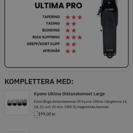
Comair toppapper vikta - 70 mm
Jaguar Pre Style Relax Slice 5.5
x 50 mm - 500 st
59.00 kr
659.00 kr
Info
Köp
Info
Köp
STORSÄLJARE
STORSÄLJARE
KOMPLETTERA MED:
Kyone Ultima Distanskamset Large
Extra långa distanskammar till Kyone Ultima i längderna 15,
18, 21 och 25 mm. OBS! Ej magnetiska kammar.
199,00
kr
Solidcos - Klippkappa med
Solidcos Wolf 27T - 5.5"