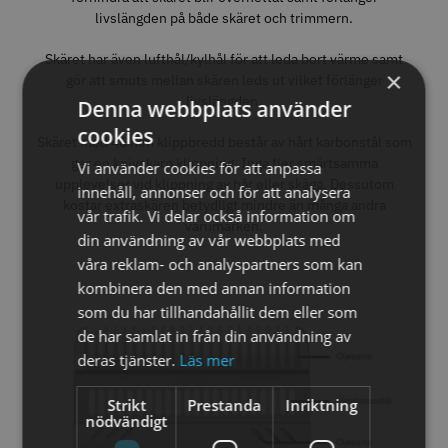
livslängden på både skäret och trimmern.
Skäret har även lufthål/kylhål för att leda bort värme samt
×
gör att smuts mellan skären leds ut vilket förlänger
livslängden.
Denna webbplats använder
cookies
Skäret med 46 mm klippbredd består av hårt karbonstål som
8% Rabatt
ger en knivskarp klippning. Inga fler smärtsamma
Vi använder cookies för att anpassa
Kyone - Grim Reaper I Single
WAHL - Cordless Detailer
upplevelser vid klippning av hår eller skägg. Dessutom
innehåll, annonser och för att analysera
Foil Shaver
kostar extraskären betydligt mindre än många andra
vår trafik. Vi delar också information om
569.00 kr
1849.00 kr
1999.00 kr
varumärken.
din användning av vår webbplats med
Info
Köp
Info
Köp
våra reklam- och analyspartners som kan
kombinera den med annan information
som du har tillhandahållit dem eller som
de har samlat in från din användning av
STORSÄLJARE
deras tjänster.
Läs mer
Strikt
Prestanda
Inriktning
nödvändigt