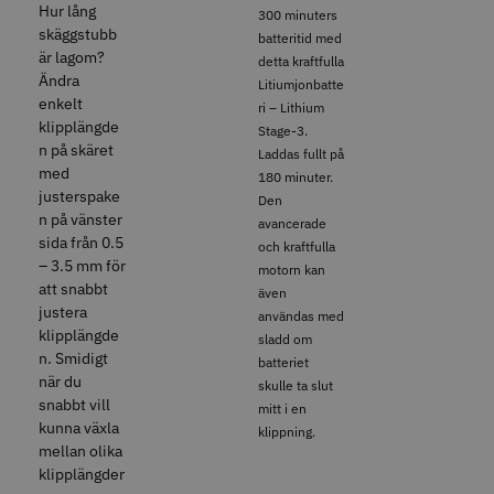
8% Rabatt
Hur lång
300 minuters
skäggstubb
WAHL - Legend Cordless
Kyone Vintage Zero Trimmer
batteritid med
är lagom?
detta kraftfulla
Ändra
799.00 kr
1849.00 kr
Litiumjonbatte
1999.00 kr
enkelt
ri – Lithium
Info
Köp
Info
Köp
klipplängde
Stage-3.
n på skäret
Laddas fullt på
med
180 minuter.
justerspake
Den
n på vänster
STORSÄLJARE
avancerade
sida från 0.5
och kraftfulla
– 3.5 mm för
motorn kan
att snabbt
även
justera
användas med
klipplängde
sladd om
n. Smidigt
batteriet
när du
skulle ta slut
23% Rabatt
snabbt vill
mitt i en
Comair combiclips 95 mm svart -
JRL - FreshFade 2020 gold
kunna växla
klippning.
10 st
combo kit
mellan olika
100.00 kr
2299.00 kr
2999.00 kr
klipplängder