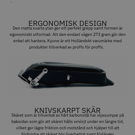
.
Info
Köp
Info
Köp
ERGONOMISK DESIGN
Den matta svarta ytan ger ett perfekt grepp samt formen är
STORSÄLJARE
egonomiskt utformad. Att den endast vägen 273 gram gör den
enkel att hantera. Kyone är ett Holländskt varumärke med
produkter tillverkad av proffs för proffs.
11% Rabatt
Permanentspole 13 mm x 91
JRL - FreshFade 2020C, Gold
mm blå/grå - 12 st
35.00 kr
1599.00 kr
1799.00 kr
Info
Köp
Info
Köp
KNIVSKARPT SKÄR
Skäret som är tillverkat av hårt karbonstål har oljesumpar på
baksidan som gör att skäret hålls smörjt under en längre tid,
vilket ger lägre friktion och motstånd och hjälper till att
förhindra att skäret blir överhettat samt förlänger
STORSÄLJARE