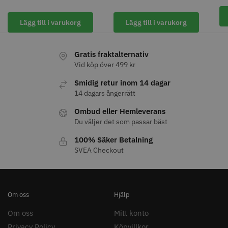
Lägg till i varukorg
Lägg till i varukorg
Gratis fraktalternativ
Vid köp över 499 kr
Smidig retur inom 14 dagar
14 dagars ångerrätt
Ombud eller Hemleverans
Du väljer det som passar bäst
100% Säker Betalning
SVEA Checkout
Om oss
Hjälp
Om oss
Mitt konto
Privacy Policy
Köpvillkor