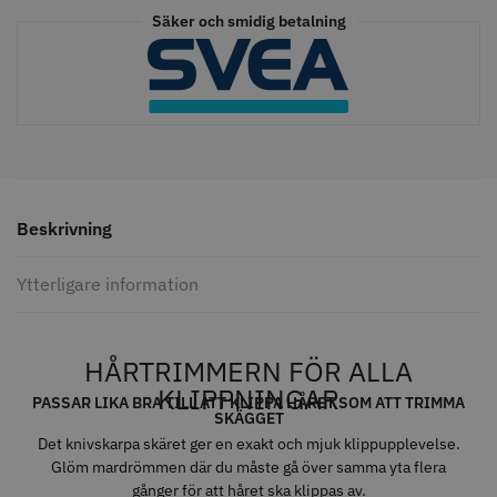
Säker och smidig betalning
Beskrivning
Permanentspole 16 mm x 91
WAHL - Specialolja för skär 118
mm grå/antracit - 12 st
ml
Ytterligare information
35.00 kr
119.00 kr
Info
Köp
Info
Köp
HÅRTRIMMERN FÖR ALLA
KLIPPNINGAR
PASSAR LIKA BRA TILL ATT KLIPPA HÅRET SOM ATT TRIMMA
SKÄGGET
Det knivskarpa skäret ger en exakt och mjuk klippupplevelse.
STORSÄLJARE
Glöm mardrömmen där du måste gå över samma yta flera
gånger för att håret ska klippas av.