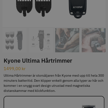
STORSÄLJARE
Jaguar Klippkam 500
Kyone Ultima Hårtrimmer
49.00 kr
1499.00 kr
Kyone Ultima Hårtrimmer
Info
Köp
Info
Köp
1499,00
kr
Ultima Hårtrimmer är storsäljaren från Kyone med upp till hela 300
minuters batteritid. Den klipper enkelt genom alla typer av hår och
kommer i en snygg svart design utrustad med magnetiska
STORSÄLJARE
distanskammar med klickfunktion.