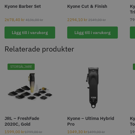
Kyone Barber Set
Kyone Cut & Finish
Ky
Tr
2678,40
kr
2294,10
kr
79
4136,00
kr
2549,00
kr
Lägg till i varukorg
Lägg till i varukorg
Relaterade produkter
STORSÄLJARE
JRL – FreshFade
Kyone – Ultima Hybrid
Ky
2020C, Gold
Pro
To
1599,00
kr
1049,30
kr
19
1799,00
kr
1499,00
kr