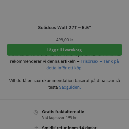
8% Rabatt
WAHL - Legend Cordless
Kyone Vintage Zero Trimmer
799.00 kr
1849.00 kr
1999.00 kr
Solidcos Wolf 27T – 5.5″
Info
Köp
Info
Köp
499,00
kr
Här hittar du alla
frisörsaxar
som vi erbjuder. För mer
Lägg till i varukorg
information om vad man ska tänka på vid val av frisörsax
STORSÄLJARE
STORSÄLJARE
rekommenderar vi denna artikeln –
Frisörsax – Tänk på
detta inför ett köp
.
Vill du få en saxrekommendation baserat på dina svar så
testa
Saxguiden.
11% Rabatt
Comair combiclips 95 mm svart -
JRL - FreshFade 2020C, Gold
Gratis fraktalternativ
10 st
Vid köp över 499 kr
100.00 kr
1599.00 kr
1799.00 kr
Smidig retur inom 14 dagar