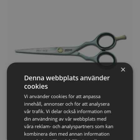
knappar
299.00 kr
499.00 kr
Info
Köp
Info
Köp
STORSÄLJARE
×
Denna webbplats använder
cookies
Vi använder cookies för att anpassa
innehåll, annonser och för att analysera
Jaguar saxolja
WAHL - Super Close
vår trafik. Vi delar också information om
29.00 kr
699.00 kr
din användning av vår webbplats med
Jaguar Pre Style Ergo Slice 5.5
våra reklam- och analyspartners som kan
Info
Köp
Info
Köp
kombinera den med annan information
659,00
kr