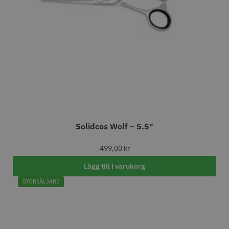
STORSÄLJARE
Jaguar Klippkam 500
Kyone Ultima Hårtrimmer
49.00 kr
1499.00 kr
Solidcos Wolf – 5.5″
Info
Köp
Info
Köp
499,00
kr
Lägg till i varukorg
2 - Bästsäljande frisörsaxen från Jaguar
STORSÄLJARE
STORSÄLJARE