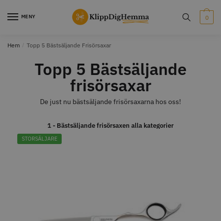
MENY
0
Hem
/
Topp 5 Bästsäljande Frisörsaxar
STORSÄLJARE
STORSÄLJARE
Topp 5 Bästsäljande
frisörsaxar
De just nu bästsäljande frisörsaxarna hos oss!
1 - Bästsäljande frisörsaxen alla kategorier
12% Rabatt
STORSÄLJARE
WAHL - Cordless MagicClip
Solidcos Wolf - 5.5"
499.00 kr
1849.00 kr
2099.00 kr
Info
Köp
Info
Köp