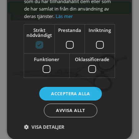
som du har tillhandahållit dem eller som
Lägg till i varukorg
de har samlat in från din användning av
4 - Tredje bästsäljande frisörsaxen från Jaguar
deras tjänster.
Läs mer
STORSÄLJARE
Strikt
Prestanda
Inriktning
nödvändigt
Funktioner
Oklassificerade
Permanentspole 16 mm x 91
WAHL - Specialolja för skär 118
mm grå/antracit - 12 st
ml
35.00 kr
119.00 kr
ACCEPTERA ALLA
Info
Köp
Info
Köp
AVVISA ALLT
STORSÄLJARE
VISA DETALJER