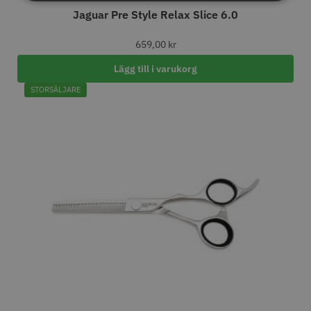
Jaguar Pre Style Relax Slice 6.0
659,00
kr
Lägg till i varukorg
5 - Bästsäljande urtunningssaxen
11% Rabatt
STORSÄLJARE
JRL - FreshFade 2020C
Säkerhetshyvel - Halmstad
399.00 kr
1599.00 kr
1799.00 kr
Info
Köp
Info
Köp
STORSÄLJARE