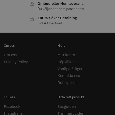
Ombud eller Hemleverans
Du väljer det som passar bäst
100% Säker Betalning
SVEA Checkout
Om oss
Hjälp
Om oss
Mitt konto
Privacy Policy
Köpvillkor
Vanliga Frågor
Kontakta oss
Returportal
Följ oss
Hitta rätt produkt
Facebook
Saxguiden
Instagram
Trimmerguiden