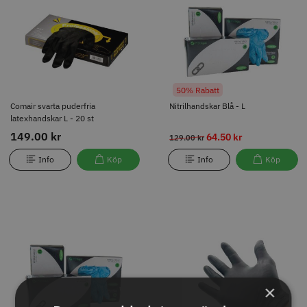
latexhandskar L - 20 st
149.00 kr
64.50 kr
129.00 kr
Info
Köp
Info
Köp
50% Rabatt
Comair svarta puderfria
Nitrilhandskar Blå - L
latexhandskar L - 20 st
149.00 kr
64.50 kr
129.00 kr
Info
Köp
Info
Köp
50% Rabatt
50% Rabatt
Nitrilhandskar Blå - XL
Nitrilhandskar Svart - M
64.50 kr
64.50 kr
129.00 kr
129.00 kr
Info
Köp
Bli informerad
×