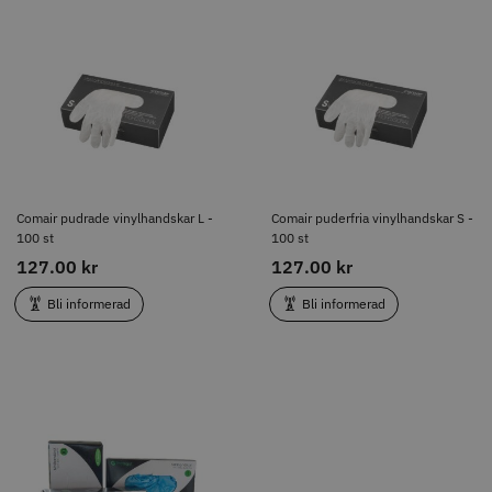
Comair pudrade vinylhandskar L
Comair puderfria vinylhandskar S
- 100 st
- 100 st
127.00 kr
127.00 kr
Bli informerad
Bli informerad
Comair pudrade vinylhandskar L -
Comair puderfria vinylhandskar S -
100 st
100 st
127.00 kr
127.00 kr
Bli informerad
Bli informerad
50% Rabatt
Nitrilhandskar Blå - S
64.50 kr
129.00 kr