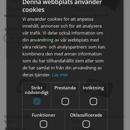
Denna webbplats använder
cookies
50% Rabatt
50% Rabatt
Nitrilhandskar Blå - XL
Nitrilhandskar Svart - M
Vi använder cookies för att anpassa
innehåll, annonser och för att analysera
64.50 kr
64.50 kr
129.00 kr
129.00 kr
vår trafik. Vi delar också information om
Info
Köp
Bli informerad
din användning av vår webbplats med
våra reklam- och analyspartners som kan
kombinera den med annan information
som du har tillhandahållit dem eller som
de har samlat in från din användning av
Comair pudrade vinylhandskar M
Comair puderfria vinylhandskar L
- 100 st
- 100 st
deras tjänster.
Läs mer
127.00 kr
127.00 kr
Strikt
Prestanda
Inriktning
Bli informerad
Bli informerad
nödvändigt
Funktioner
Oklassificerade
Comair pudrade vinylhandskar M -
Comair puderfria vinylhandskar L -
100 st
100 st
127.00 kr
127.00 kr