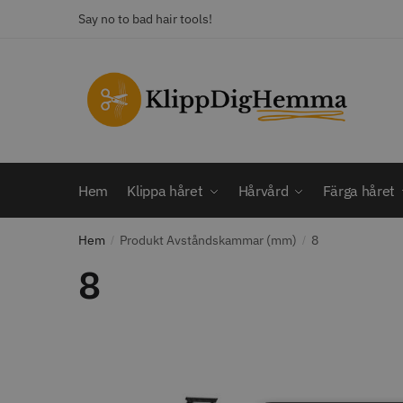
Skip
Skip
Say no to bad hair tools!
to
to
navigation
content
KATEGORI
Frisörsaxar
STORS
Färga håret
Hårbotten
Hem
Klippa håret
Hårvård
Färga håret
Hårvård
Klippa håret
Hem
Produkt Avståndskammar (mm)
8
/
Man
/
Nackspeglar
8
Outlet
12% R
Paket
WAHL - C
Rakapparat
Visa mer
2099.00 
In