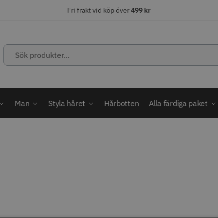
Fri frakt vid köp över
499 kr
Sök
produkter...
ÄLJARE
STORSÄLJARE
STORSÄ
Man
Styla håret
Hårbotten
Alla färdiga paket
abatt
ordless MagicClip
Solidcos Wolf - 5.5"
Jaguar Kl
499.00 kr
49.00 k
1849.00 kr
kr
fo
Köp
Info
Köp
Inf