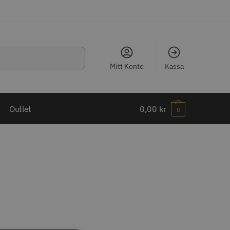
Mitt Konto
Kassa
LJARE
Outlet
0,00
kr
0
ippkam 500
Kyone Ultima Hårtrimmer
r
1499.00 kr
o
Köp
Info
Köp