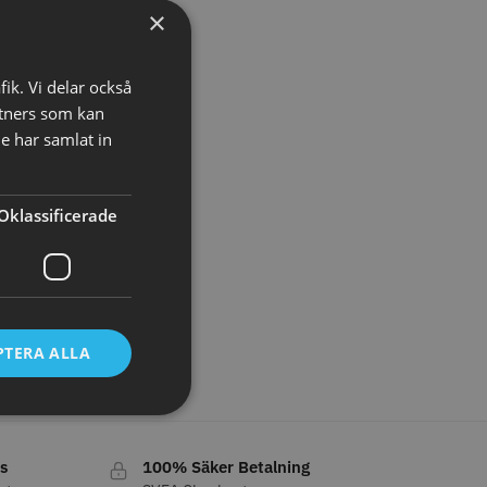
×
LJARE
STORSÄLJARE
fik. Vi delar också
tners som kan
e har samlat in
Oklassificerade
- Klippkappa med
Solidcos Wolf 27T - 5.5"
 kr
499.00 kr
o
Köp
Info
Köp
PTERA ALLA
s
100% Säker Betalning