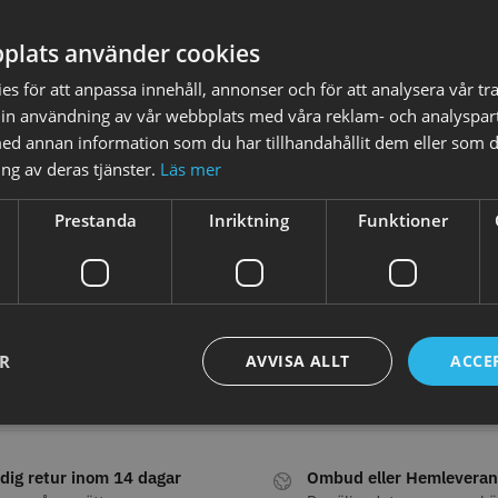
plats använder cookies
STORSÄLJARE
STORSÄ
s för att anpassa innehåll, annonser och för att analysera vår tra
in användning av vår webbplats med våra reklam- och analyspar
d annan information som du har tillhandahållit dem eller som d
ng av deras tjänster.
Läs mer
Prestanda
Inriktning
Funktioner
oppapper vikta - 70
Jaguar Pre Style Relax Slice
Solidcos 
 mm - 500 st
5.5
knappar
kr
659.00 kr
299.00
fo
Köp
Info
Köp
Inf
ER
AVVISA ALLT
ACCE
STORSÄLJARE
dig retur inom 14 dagar
Ombud eller Hemleveran