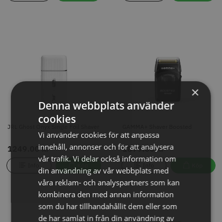
JRL Ghost Onyx Single Foil
GAMMA+ Shaver Boosted
Shaver
1249.00 kr
1879.00 kr
Info
Köp
Info
Köp
×
Denna webbplats använder
cookies
JRL Ghost Onyx Single Foil Shaver
GAMMA+ Shaver Boosted
Vi använder cookies för att anpassa
innehåll, annonser och för att analysera
1249.00 kr
1879.00 kr
vår trafik. Vi delar också information om
Info
Köp
Info
Köp
din användning av vår webbplats med
våra reklam- och analyspartners som kan
kombinera den med annan information
som du har tillhandahållit dem eller som
Grim Reaper I - Extra skär och
WAHL - Vanish
de har samlat in från din användning av