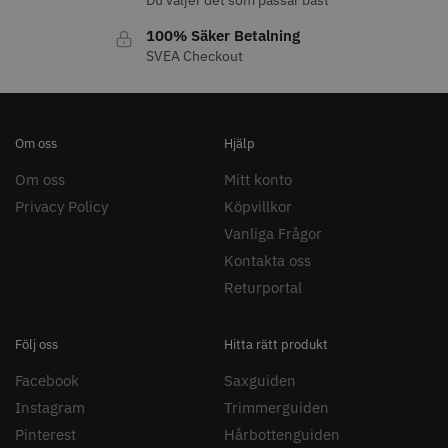
Du väljer det som passar bäst
100% Säker Betalning
SVEA Checkout
Om oss
Hjälp
Om oss
Mitt konto
Privacy Policy
Köpvillkor
Vanliga Frågor
Kontakta oss
Returportal
Följ oss
Hitta rätt produkt
Facebook
Saxguiden
Instagram
Trimmerguiden
Pinterest
Hårbottenguiden