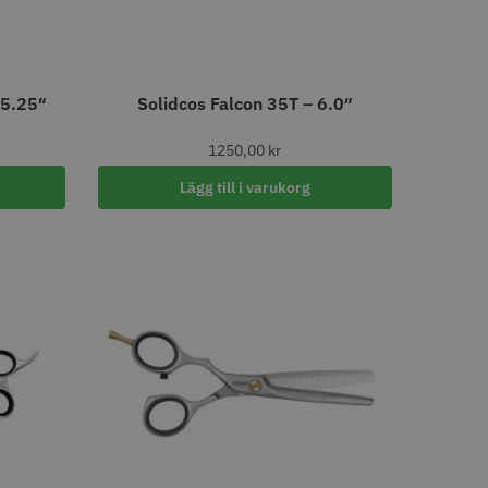
e Style Relax 28
Kyone Ultima Distanskamset
 5.25″
Solidcos Falcon 35T – 6.0″
Large
 kr
199.00 kr
1250,00
kr
o
Köp
Info
Köp
Lägg till i varukorg