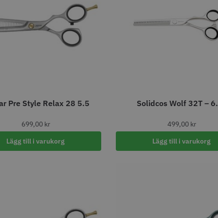
axolja
WAHL - Super Close
Permanen
mm grå/ant
kr
699.00 kr
35.00 k
ar Pre Style Relax 28 5.5
Solidcos Wolf 32T – 6
fo
Köp
Info
Köp
Inf
699,00
kr
499,00
kr
Lägg till i varukorg
Lägg till i varukorg
ÄLJARE
STORSÄ