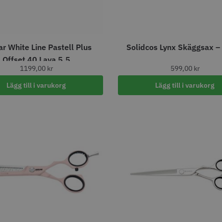
yx SF Pro Shaver
Solidcos - Wolf 6.0"
Jaguar Pr
r White Line Pastell Plus
Solidcos Lynx Skäggsax –
5.5
Offset 40 Lava 5.5
00 kr
499.00 kr
699.00
1199,00
kr
599,00
kr
fo
Köp
Info
Köp
Inf
Lägg till i varukorg
Lägg till i varukorg
r