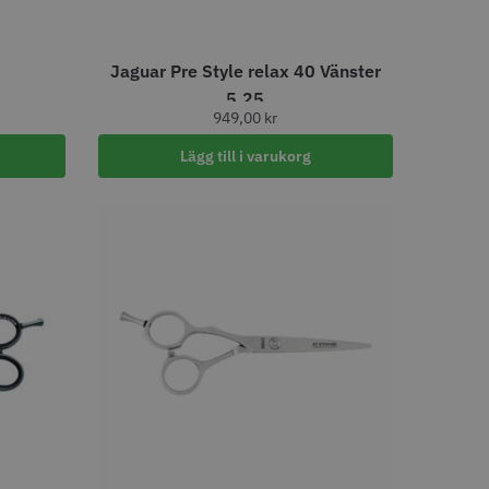
″
Jaguar Pre Style relax 40 Vänster
5.25
949,00
kr
Lägg till i varukorg