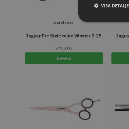
FYNDV
VISA DETALJ
Visa mer
Out of stock
BATTERITID - UPP TILL
(MIN)
Jaguar Pre Style relax Vänster 5.25
240
10
749,00
kr
100
Y.S.PARK
9
120
Bevaka
9
180
86.00 
6
200
5
In
150
4
300
4
0
3
60
3
90
3
Visa mer