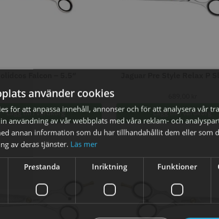
fo
Köp
Info
Köp
Inf
STORSÄLJARE
STORSÄ
olidcos Falcon – 5.5″
Jaguar Pre Style Relax P Sl
plats använder cookies
1250,00
kr
689,00
kr
s för att anpassa innehåll, annonser och för att analysera vår tra
Lägg till i varukorg
Lägg till i varukorg
in användning av vår webbplats med våra reklam- och analyspar
8% Rabatt
d annan information som du har tillhandahållit dem eller som d
Grim Reaper I
WAHL - Cordless Detailer
Jaguar Pre
ng av deras tjänster.
Läs mer
oil Shaver
5.5
0 kr
659.00
1849.00 kr
1999.00 kr
Prestanda
Inriktning
Funktioner
fo
Köp
Info
Köp
Inf