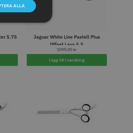
LJARE
PTERA ALLA
ter 5.75
Jaguar White Line Pastell Plus
Offset Lava 5.5
1099,00
kr
 Style Relax Slice
WAHL - Legend
Lägg till i varukorg
 kr
1449.00 kr
o
Köp
Info
Köp