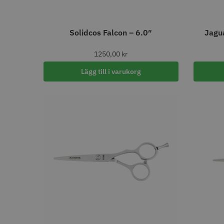
Double
1
Solidcos Falcon – 6.0″
Jagua
DISTANSKAMTYP
1250,00
kr
Magnetisk
4
Slide on
3
Lägg till i varukorg
EFFEKT (WATT)
2400
4
2000
1
2200
1
FÄRG
Svart
91
Vit
50
Krom
37
Karbonsvart
30