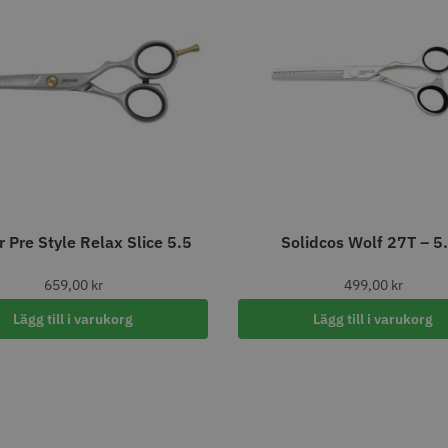
STORSÄLJARE
STORSÄ
oppapper vikta - 70
Jaguar Pre Style Relax Slice
Solidcos 
 Pre Style Relax Slice 5.5
Solidcos Wolf 27T – 5
 mm - 500 st
5.5
knappar
kr
659.00 kr
299.00
659,00
kr
499,00
kr
fo
Köp
Info
Köp
Inf
Lägg till i varukorg
Lägg till i varukorg
STORSÄLJARE