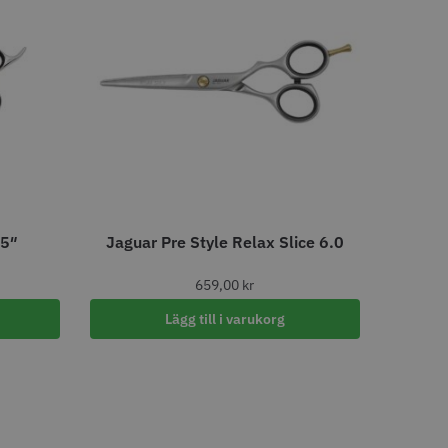
LJARE
STORSÄLJARE
- Klippkappa med
Solidcos Wolf 27T - 5.5"
.5″
Jaguar Pre Style Relax Slice 6.0
 kr
499.00 kr
659,00
kr
o
Köp
Info
Köp
Lägg till i varukorg