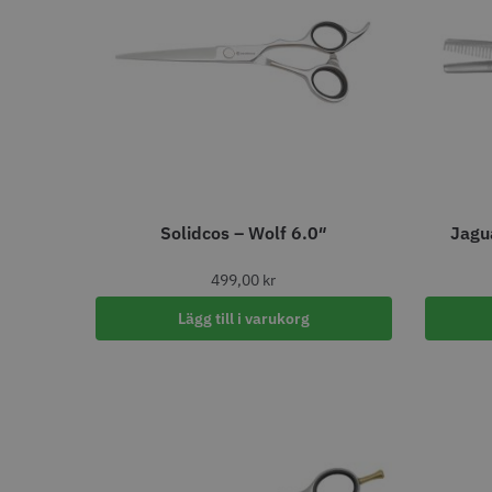
ANTAL/FRP
12
30
10
9
24
7
6
6
130
1
Jaguar s
200
1
240
1
29.00 
330
1
Solidcos – Wolf 6.0″
Jagu
In
390
1
500
1
499,00
kr
Visa mer
Lägg till i varukorg
STORS
ANTAL HASTIGHETER
1
26
0
20
2
8
3
5