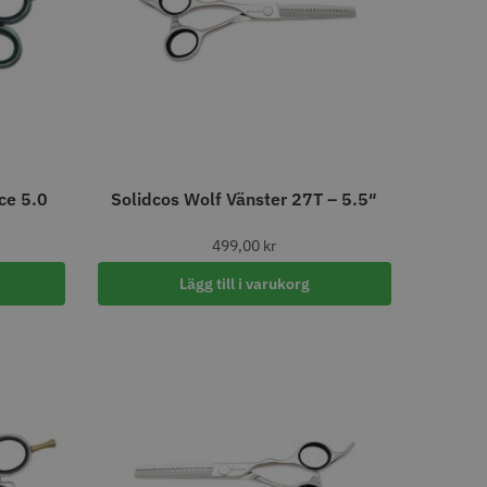
tt
egend Cordless
Kyone Vintage Zero Trimmer
799.00 kr
1849.00 kr
r
o
Köp
Info
Köp
ce 5.0
Solidcos Wolf Vänster 27T – 5.5″
LJARE
499,00
kr
Lägg till i varukorg
att
shFade 2020C,
Permanentspole 13 mm x 91
mm blå/grå - 12 st
35.00 kr
1599.00 kr
r