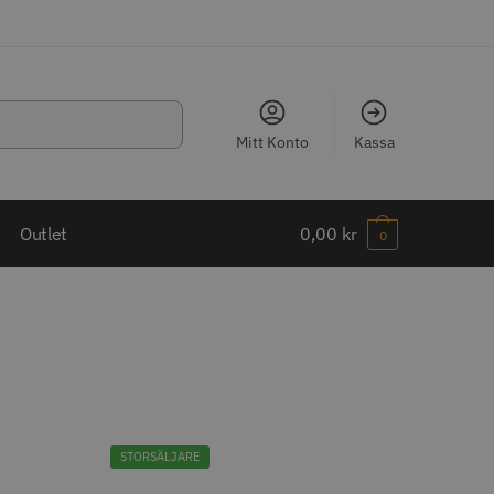
Mitt Konto
Kassa
LJARE
Outlet
0,00
kr
0
ippkam 500
Kyone Ultima Hårtrimmer
r
1499.00 kr
STORSÄLJARE
o
Köp
Info
Köp