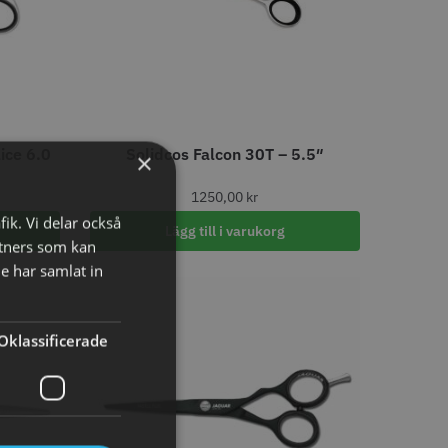
o
Köp
Info
Köp
LJARE
ice 6.0
Solidcos Falcon 30T – 5.5″
×
1250,00
kr
fik. Vi delar också
Lägg till i varukorg
tners som kan
29% Rabatt
e har samlat in
 Style Ergo Slice
Folie silver 12 cm x 250 m -
15 my
 kr
219.00 kr
309.00 kr
Oklassificerade
o
Köp
Info
Köp