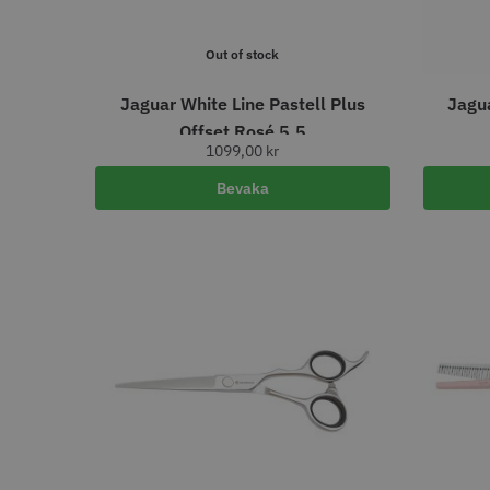
BATTERITYP
Litiumjon
45
Out of stock
JRL - On
Jaguar White Line Pastell Plus
Jagua
BORSTENS KÄRNA
Offset Rosé 5.5
1249.
1099,00
kr
Plast
1
In
Bevaka
BORSTTYP
Ventborste
2
Rundborste
1
Visa me
BREDD PRODUKT (MM)
80
1
CLIPSTYP