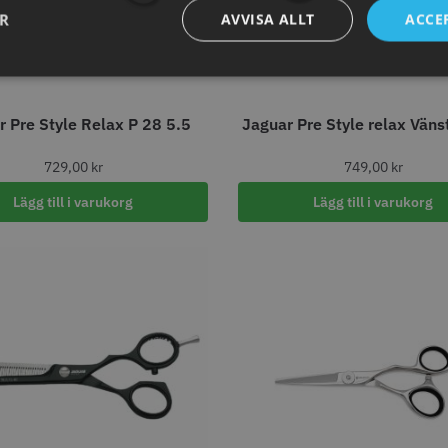
ARA
STORSÄ
ER
AVVISA ALLT
ACCE
Jaguar Pre Style Relax P 28 5.5
Jaguar Pre Style relax Väns
30% Rabatt
729,00
kr
749,00
kr
 Nr. 122 special
Kyone - Ultima Hybrid Pro
Jaguar Pre
6.0
Lägg till i varukorg
Lägg till i varukorg
kr
659.00
1049.30 kr
1499.00 kr
fo
Köp
Info
Köp
Inf