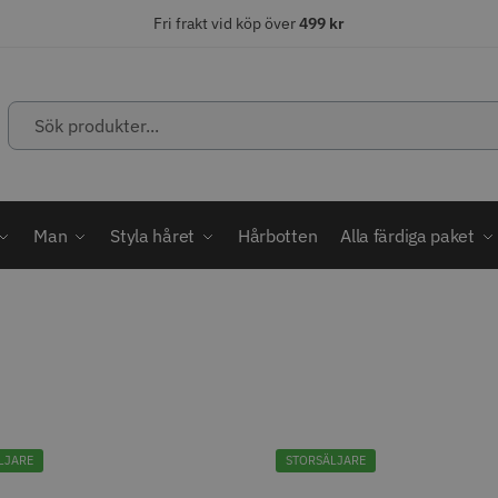
Fri frakt vid köp över
499 kr
Sök
produkter...
ÄLJARE
STORSÄLJARE
STORSÄ
Man
Styla håret
Hårbotten
Alla färdiga paket
abatt
ordless MagicClip
Solidcos Wolf - 5.5"
Jaguar Kl
499.00 kr
49.00 k
1849.00 kr
kr
LJARE
STORSÄLJARE
fo
Köp
Info
Köp
Inf