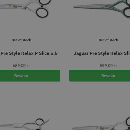
abatt
8% Raba
reshFade 2020C
Säkerhetshyvel - Halmstad
WAHL - L
399.00 kr
1599.00 kr
kr
1999.00 k
fo
Köp
Info
Köp
Inf
Out of stock
Out of stock
Pre Style Relax P Slice 5.5
Jaguar Pre Style Relax Sli
ÄLJARE
STORSÄ
689,00
kr
599,00
kr
Bevaka
Bevaka
23% Rabatt
11% Rab
combiclips 95 mm
JRL - FreshFade 2020 gold
JRL - Fre
0 st
combo kit
Gold
0 kr
2299.00 kr
2999.00 kr
1799.00 k