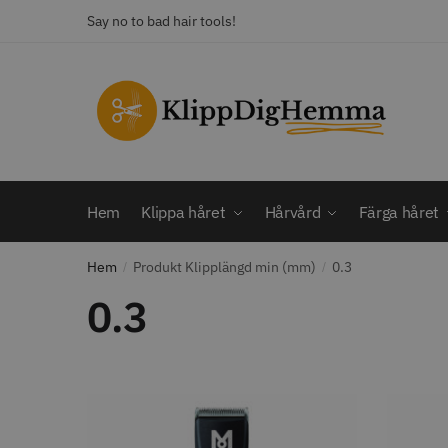
Skip
Skip
Say no to bad hair tools!
to
to
navigation
content
KATEGORI
Frisörsaxar
STORS
Färga håret
Hårbotten
Hem
Klippa håret
Hårvård
Färga håret
Hårvård
Klippa håret
Hem
Produkt Klipplängd min (mm)
0.3
/
Man
/
Nackspeglar
0.3
Outlet
12% R
Paket
WAHL - C
Rakapparat
Visa mer
2099.00 
In