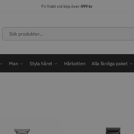
Fri frakt vid köp över
499 kr
Sök
produkter...
ÄLJARE
STORSÄLJARE
STORSÄ
Man
Styla håret
Hårbotten
Alla färdiga paket
abatt
ordless MagicClip
Solidcos Wolf - 5.5"
Jaguar Kl
499.00 kr
49.00 k
1849.00 kr
kr
fo
Köp
Info
Köp
Inf