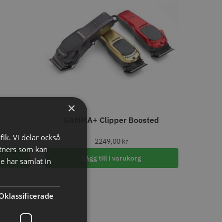
LJARE
×
Wolf 27T - 5.5"
Jaguar saxolja
GAMMA+ Clipper Boosted
fik. Vi delar också
 kr
29.00 kr
2249,00
kr
tners som kan
o
Köp
Info
Köp
Lägg till i varukorg
e har samlat in
Oklassificerade