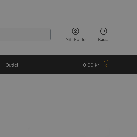
Mitt Konto
Kassa
LJARE
Outlet
0,00
kr
0
ippkam 500
Kyone Ultima Hårtrimmer
r
1499.00 kr
o
Köp
Info
Köp