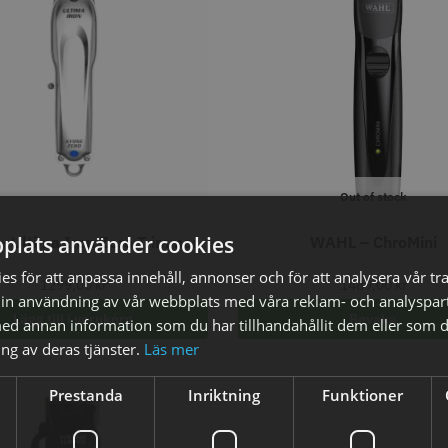
STORSÄLJARE
STORSÄ
Out of stock
oppapper vikta - 70
Solidcos - Klippkappa med
Solidcos 
plats använder cookies
– Ultima Iron Zero Trimmer
WAHL – ChroMini
 mm - 500 st
knappar
s för att anpassa innehåll, annonser och för att analysera vår tra
kr
299.00 kr
499.00
1299,00
kr
1489,00
kr
in användning av vår webbplats med våra reklam- och analyspar
fo
Köp
Info
Köp
Inf
Lägg till i varukorg
Bevaka
d annan information som du har tillhandahållit dem eller som d
ng av deras tjänster.
Läs mer
Prestanda
Inriktning
Funktioner
ÄLJARE