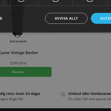
ER
AVVISA ALLT
ACCE
Super Close
Permanentspole 16 mm x 91
WAHL - Spe
mm grå/antracit - 12 st
118 ml
Out of stock
0 kr
35.00 kr
119.00
Kyone Vintage Barber
fo
Köp
Info
Köp
Inf
1299,00
kr
Bevaka
ÄLJARE
STORSÄ
dig retur inom 14 dagar
Ombud eller Hemleveran
agars ångerrätt
Du väljer det som passar bä