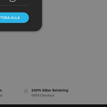
PTERA ALLA
cialolja för skär
Säkerhetshyvel - Halmstad
 kr
399.00 kr
o
Köp
Info
Köp
LJARE
s
100% Säker Betalning
st
SVEA Checkout