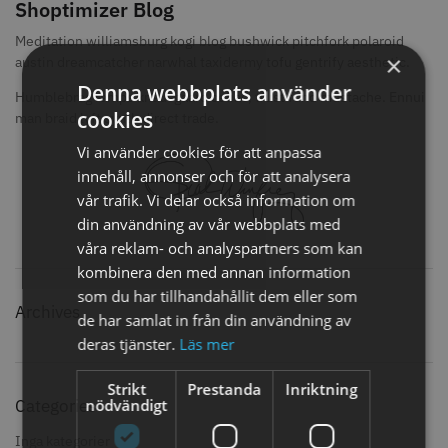
Shoptimizer Blog
STORSÄLJARE
Meditation williamsburg kogi blog bushwick pitchfork polaroid
×
austin dreamcatcher narwhal taxidermy tofu gentrify aesthetic.
Denna webbplats använder
Humblebrag ramps knausgaard celiac, trust fund mustache. Ennui
cookies
man braid lyft synth direct trade.
Vi använder cookies för att anpassa
innehåll, annonser och för att analysera
Jaguar Klippkam 500
Kyone Ultima Hårtrimmer
vår trafik. Vi delar också information om
din användning av vår webbplats med
49.00 kr
1499.00 kr
våra reklam- och analyspartners som kan
Info
Köp
Info
Köp
kombinera den med annan information
som du har tillhandahållit dem eller som
Archives
de har samlat in från din användning av
deras tjänster.
Läs mer
STORSÄLJARE
Strikt
Prestanda
Inriktning
nödvändigt
Categories
Inga kategorier