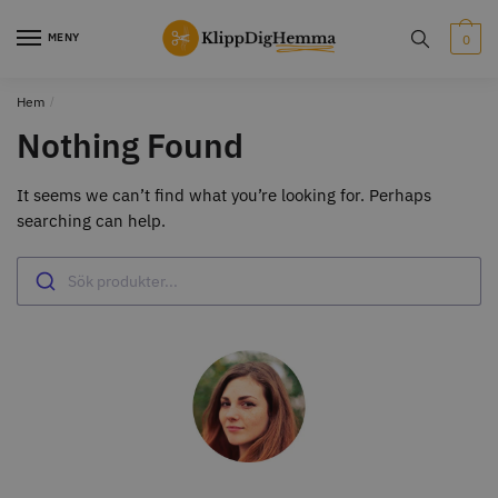
Skip
Skip
to
to
MENY
0
navigation
content
Hem
/
STORSÄLJARE
STORSÄLJARE
Nothing Found
It seems we can’t find what you’re looking for. Perhaps
searching can help.
Sök produkter...
12% Rabatt
WAHL - Cordless MagicClip
Solidcos Wolf - 5.5"
499.00 kr
1849.00 kr
2099.00 kr
Info
Köp
Info
Köp