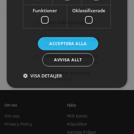
Funktioner
Oklassificerade
Gratis fraktalternativ
Comair toppapper vikta - 70 mm
Jaguar Pre Style Relax Slice 5.5
Vid köp över 499 kr
x 50 mm - 500 st
59.00 kr
659.00 kr
Smidig retur inom 14 dagar
ACCEPTERA ALLA
14 dagars ångerrätt
Info
Köp
Info
Köp
Ombud eller Hemleverans
AVVISA ALLT
Du väljer det som passar bäst
100% Säker Betalning
VISA DETALJER
STORSÄLJARE
STORSÄLJARE
SVEA Checkout
Om oss
Hjälp
Om oss
Mitt konto
Privacy Policy
Köpvillkor
Solidcos - Klippkappa med
Solidcos Wolf 27T - 5.5"
Vanliga Frågor