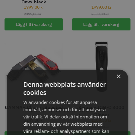
Onyx black
STORSÄLJARE
1999,00
kr
1999,00
kr
2399,00
kr
2399,00
kr
Lägg till i varukorg
Lägg till i varukorg
Jaguar Klippkam 500
Kyone Ultima Hårtrimmer
49.00 kr
1499.00 kr
×
Info
Köp
Info
Köp
Denna webbplats använder
cookies
Vi använder cookies för att anpassa
GAMMA+ Clipper Boosted
Kyone – ION-C 3000
STORSÄLJARE
innehåll, annonser och för att analysera
Clipper
vår trafik. Vi delar också information om
2249,00
kr
1189,30
kr
din användning av vår webbplats med
1699,00
kr
våra reklam- och analyspartners som kan