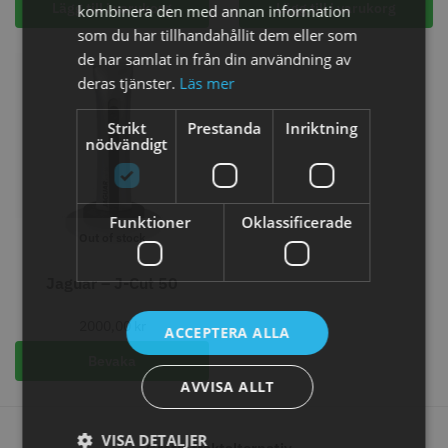
Lägg till i varukorg
Lägg till i varukorg
kombinera den med annan information
som du har tillhandahållit dem eller som
de har samlat in från din användning av
deras tjänster.
Läs mer
Comair toppapper vikta - 70 mm
Solidcos - Klippkappa med
x 50 mm - 500 st
knappar
Strikt
Prestanda
Inriktning
59.00 kr
299.00 kr
nödvändigt
Info
Köp
Info
Köp
Funktioner
Oklassificerade
Out of stock
STORSÄLJARE
Jaguar – J-Cut 50
2000,00
kr
ACCEPTERA ALLA
Bevaka
AVVISA ALLT
Solidcos Wolf 27T - 5.5"
Jaguar saxolja
VISA DETALJER