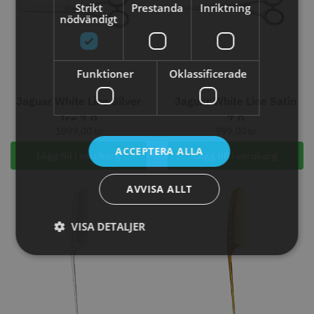
knappar
Strikt
Prestanda
Inriktning
nödvändigt
299.00 kr
499.00 kr
Info
Köp
Info
Köp
Funktioner
Oklassificerade
Jaguar White Line Silver
Jaguar White Line Satin
STORSÄLJARE
Ice 7.0
7.0
1099,00
kr
999,00
kr
ACCEPTERA ALLA
Lägg till i varukorg
Lägg till i varukorg
AVVISA ALLT
VISA DETALJER
Jaguar saxolja
WAHL - Super Close
29.00 kr
699.00 kr
Info
Köp
Info
Köp