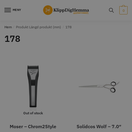
Skip
Skip
to
to
MENY
0
navigation
content
Hem
/
Produkt Längd produkt (mm)
/
178
STORSÄLJARE
STORSÄLJARE
178
12% Rabatt
WAHL - Cordless MagicClip
Solidcos Wolf - 5.5"
499.00 kr
1849.00 kr
2099.00 kr
Info
Köp
Info
Köp
Out of stock
Moser – Chrom2Style
Solidcos Wolf – 7.0″