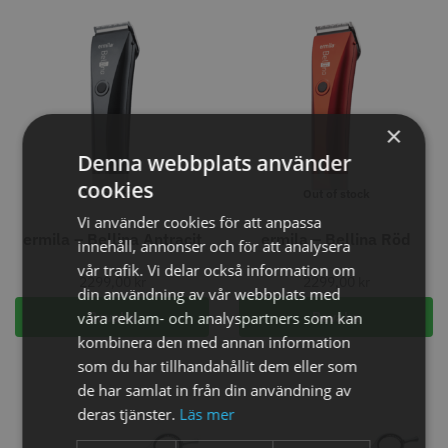
Comair toppapper vikta - 70 mm
Jaguar Pre Style Relax Slice 5.5
x 50 mm - 500 st
×
59.00 kr
659.00 kr
Denna webbplats använder
Info
Köp
Info
Köp
cookies
Out of stock
Out of stock
Vi använder cookies för att anpassa
ermila – Bellina Antracit
ermila – Bellina Röd
innehåll, annonser och för att analysera
STORSÄLJARE
STORSÄLJARE
vår trafik. Vi delar också information om
2299,00
kr
2299,00
kr
din användning av vår webbplats med
våra reklam- och analyspartners som kan
Bevaka
Bevaka
kombinera den med annan information
som du har tillhandahållit dem eller som
de har samlat in från din användning av
deras tjänster.
Läs mer
Solidcos - Klippkappa med
Solidcos Wolf 27T - 5.5"