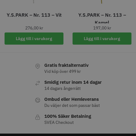
Y.S.PARK – Nr. 113 – Vit
Y.S.PARK – Nr. 113 –
Kamel
276,00
kr
197,00
kr
Lägg till i varukorg
Lägg till i varukorg
Gratis fraktalternativ
Permanentspole 16 mm x 91
WAHL - Specialolja för skär 118
Vid köp över 499 kr
mm grå/antracit - 12 st
ml
Smidig retur inom 14 dagar
35.00 kr
119.00 kr
14 dagars ångerrätt
Info
Köp
Info
Köp
Ombud eller Hemleverans
Du väljer det som passar bäst
100% Säker Betalning
SVEA Checkout
STORSÄLJARE