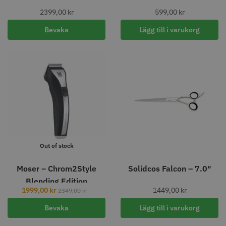
STORSÄLJARE
2399,00
kr
599,00
kr
Bevaka
Lägg till i varukorg
Jaguar Klippkam 500
Kyone Ultima Hårtrimmer
49.00 kr
1499.00 kr
Info
Köp
Info
Köp
Out of stock
Moser – Chrom2Style
Solidcos Falcon – 7.0″
Blending Edition
STORSÄLJARE
1999,00
kr
1449,00
kr
2349,00
kr
Bevaka
Lägg till i varukorg