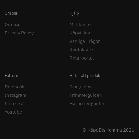
Om oss
Hjälp
Om oss
Mitt konto
Privacy Policy
Köpvillkor
11% Rabatt
Vanliga Frågor
JRL - FreshFade 2020C
Säkerhetshyvel - Halmstad
Kontakta oss
399.00 kr
1599.00 kr
1799.00 kr
Returportal
Info
Köp
Info
Köp
Följ oss
Hitta rätt produkt
Facebook
Saxguiden
STORSÄLJARE
Instagram
Trimmerguiden
Pinterest
Hårbottenguiden
Youtube
© KlippDigHemma 2026