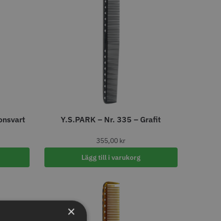
LJARE
STORSÄLJARE
- Klippkappa med
Solidcos Wolf 27T - 5.5"
onsvart
Y.S.PARK – Nr. 335 – Grafit
 kr
499.00 kr
355,00
kr
o
Köp
Info
Köp
Lägg till i varukorg
×