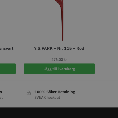
tt
egend Cordless
Kyone Vintage Zero Trimmer
799.00 kr
1849.00 kr
r
o
Köp
Info
Köp
onsvart
Y.S.PARK – Nr. 115 – Röd
STORSÄLJARE
276,00
kr
Lägg till i varukorg
s
100% Säker Betalning
11% Rabatt
st
SVEA Checkout
tspole 13 mm x 91
JRL - FreshFade 2020C,
å - 12 st
Gold
r
1599.00 kr
1799.00 kr