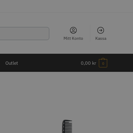
Mitt Konto
Kassa
LJARE
Outlet
0,00
kr
0
ippkam 500
Kyone Ultima Hårtrimmer
r
1499.00 kr
o
Köp
Info
Köp