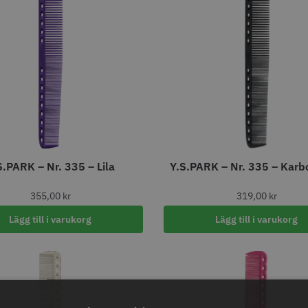
STORSÄLJARE
STORSÄ
oppapper vikta - 70
Jaguar Pre Style Relax Slice
Solidcos 
S.PARK – Nr. 335 – Lila
Y.S.PARK – Nr. 335 – Karb
 mm - 500 st
5.5
knappar
kr
659.00 kr
299.00
355,00
kr
319,00
kr
fo
Köp
Info
Köp
Inf
Lägg till i varukorg
Lägg till i varukorg
STORSÄLJARE