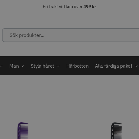
Fri frakt vid köp över
499 kr
Sök
produkter...
ÄLJARE
STORSÄLJARE
STORSÄ
Man
Styla håret
Hårbotten
Alla färdiga paket
abatt
ordless MagicClip
Solidcos Wolf - 5.5"
Jaguar Kl
499.00 kr
49.00 k
1849.00 kr
kr
fo
Köp
Info
Köp
Inf