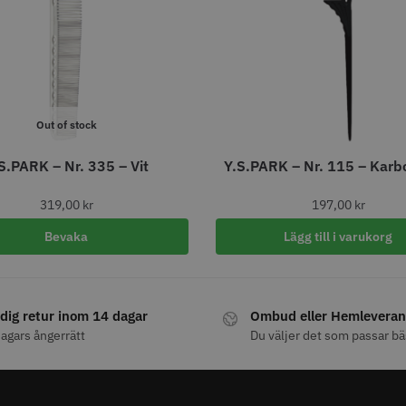
abatt
8% Raba
reshFade 2020C
Säkerhetshyvel - Halmstad
WAHL - L
399.00 kr
1599.00 kr
kr
1999.00 k
fo
Köp
Info
Köp
Inf
Out of stock
S.PARK – Nr. 335 – Vit
Y.S.PARK – Nr. 115 – Karb
ÄLJARE
319,00
kr
197,00
kr
Bevaka
Lägg till i varukorg
dig retur inom 14 dagar
Ombud eller Hemleveran
23% Rabatt
agars ångerrätt
Du väljer det som passar bä
combiclips 95 mm
JRL - FreshFade 2020 gold
Permanen
0 st
combo kit
mm blå/gr
0 kr
35.00 k
2299.00 kr
2999.00 kr