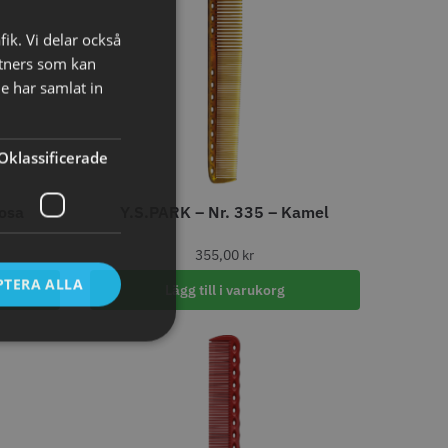
fik. Vi delar också
tners som kan
e har samlat in
tspole 16 mm x 91
WAHL - Specialolja för skär
Oklassificerade
racit - 12 st
118 ml
r
119.00 kr
Rosa
Y.S.PARK – Nr. 335 – Kamel
o
Köp
Info
Köp
355,00
kr
PTERA ALLA
Lägg till i varukorg
LJARE