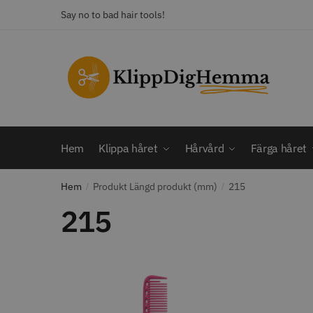
Skip
Skip
Say no to bad hair tools!
to
to
navigation
content
KATEGORI
Frisörsaxar
STORS
Färga håret
Hårbotten
Hem
Klippa håret
Hårvård
Färga håret
Hårvård
Klippa håret
Hem
Produkt Längd produkt (mm)
215
/
Man
/
Nackspeglar
215
Outlet
12% R
Paket
WAHL - C
Rakapparat
Visa mer
2099.00 
In