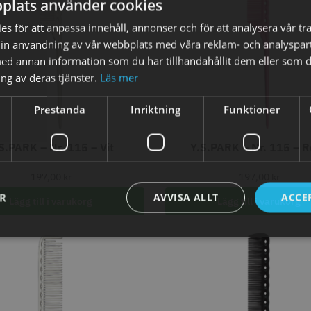
plats använder cookies
s för att anpassa innehåll, annonser och för att analysera vår tra
in användning av vår webbplats med våra reklam- och analyspar
d annan information som du har tillhandahållit dem eller som d
ng av deras tjänster.
Läs mer
axolja
WAHL - Super Close
Permanen
Prestanda
Inriktning
Funktioner
mm grå/ant
kr
699.00 kr
35.00 k
S.PARK – Nr. 115 – Vit
Y.S.PARK – Nr. 115 – 
fo
Köp
Info
Köp
Inf
197,00
kr
197,00
kr
ER
AVVISA ALLT
ACCE
Lägg till i varukorg
Lägg till i varukorg
ÄLJARE
STORSÄ