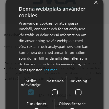
×
499.00 kr
29.00 kr
Denna webbplats använder
cookies
Info
Köp
Info
Köp
Vi använder cookies för att anpassa
innehåll, annonser och för att analysera
vår trafik. Vi delar också information om
Beskrivning
STORSÄLJARE
din användning av vår webbplats med
våra reklam- och analyspartners som kan
Ytterligare information
kombinera den med annan information
som du har tillhandahållit dem eller som
Rengörande schampo för normalt till fett hår. Avlägsnar effektivt
de har samlat in från din användning av
smuts och fett från håret. Kan användas dagligen och har en fräsch
deras tjänster.
Läs mer
naturlig doft. Silikonfri och vegansk formel. Användning: Fördela
jämnt i vått hår. Massera in i hår och hårbotten. Skölj noga.
Strikt
Prestanda
Inriktning
WAHL - Super Close
Permanentspole 16 mm x 91
nödvändigt
mm grå/antracit - 12 st
699.00 kr
35.00 kr
EAN:
738678001349
Info
Köp
Info
Köp
Artikelnr:
33400522011
Funktioner
Oklassificerade
Kategori:
Schampo