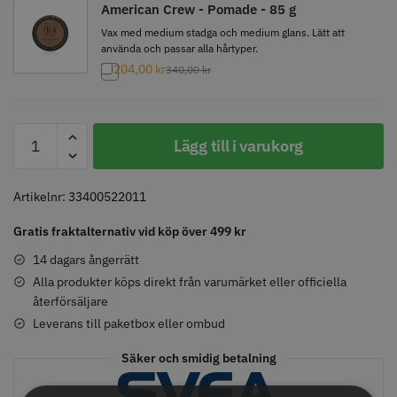
American Crew - Pomade - 85 g
Vax med medium stadga och medium glans. Lätt att
använda och passar alla hårtyper.
204,00
kr
340,00
kr
Comair toppapper vikta - 70 mm
Solidcos - Klippkappa med
x 50 mm - 500 st
knappar
59.00 kr
299.00 kr
American
Lägg till i varukorg
Info
Köp
Info
Köp
Crew
-
Daily
Artikelnr:
33400522011
Cleansing
STORSÄLJARE
Gratis fraktalternativ vid köp över 499 kr
Shampoo
-
14 dagars ångerrätt
250
Alla produkter köps direkt från varumärket eller officiella
återförsäljare
ml
mängd
Leverans till paketbox eller ombud
Säker och smidig betalning
Solidcos Wolf 27T - 5.5"
Jaguar saxolja