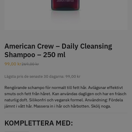
STORSÄLJARE
American Crew – Daily Cleansing
Shampoo – 250 ml
Jaguar Klippkam 500
Kyone Ultima Hårtrimmer
99,00
kr
269,00
kr
49.00 kr
1499.00 kr
Lägsta pris de senaste 30 dagarna:
99,00
kr
Info
Köp
Info
Köp
Rengörande schampo för normalt till fett hår. Avlägsnar effektivt
smuts och fett från håret. Kan användas dagligen och har en fräsch
naturlig doft. Silikonfri och vegansk formel. Användning: Fördela
STORSÄLJARE
jämnt i vått hår. Massera in i hår och hårbotten. Skölj noga.
KOMPLETTERA MED: