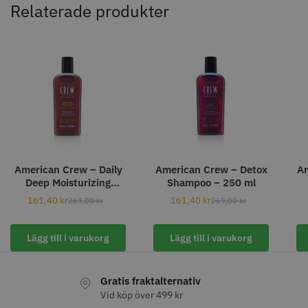
Relaterade produkter
8% Rabatt
WAHL - Legend Cordless
Kyone Vintage Zero Trimmer
799.00 kr
1849.00 kr
1999.00 kr
Info
Köp
Info
Köp
American Crew – Daily
American Crew – Detox
Am
Deep Moisturizing
Shampoo – 250 ml
Shampoo – 250 ml
161,40
kr
161,40
kr
269,00
kr
269,00
kr
STORSÄLJARE
Lägg till i varukorg
Lägg till i varukorg
Gratis fraktalternativ
Vid köp över 499 kr