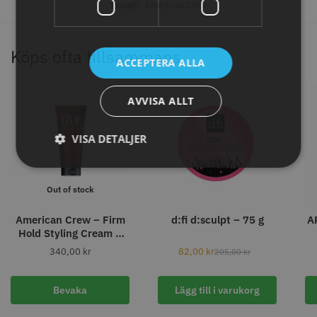
Brand:
American Crew
Köps ofta tillsammans
ACCEPTERA ALLA
AVVISA ALLT
VISA DETALJER
WAHL - Specialolja för skär 118
Säkerhetshyvel - Halmstad
ml
Out of stock
119.00 kr
399.00 kr
American Crew – Firm
d:fi d:sculpt – 75 g
A
Info
Köp
Info
Köp
Hold Styling Cream –
100 ml
340,00
kr
82,00
kr
205,00
kr
STORSÄLJARE
Bevaka
Lägg till i varukorg