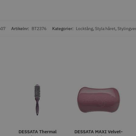
fo
Köp
Info
Köp
Inf
607
Artikelnr:
BT2376
Kategorier:
Locktång
,
Styla håret
,
Stylingve
STORSÄLJARE
STORSÄ
8% Rabatt
Grim Reaper I
WAHL - Cordless Detailer
Jaguar Pre
oil Shaver
5.5
0 kr
659.00
1849.00 kr
1999.00 kr
fo
Köp
Info
Köp
Inf
DESSATA Thermal
DESSATA MAXI Velvet-