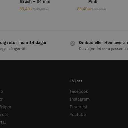
Brush – 34 mm
Pink
ARA
STORSÄ
83,40
kr
83,40
kr
139,00
kr
139,00
kr
dig retur inom 14 dagar
Ombud eller Hemleveran
30% Rabatt
agars ångerrätt
Du väljer det som passar bä
 Nr. 122 special
Kyone - Ultima Hybrid Pro
Jaguar Pre
6.0
kr
659.00
1049.30 kr
1499.00 kr
fo
Köp
Info
Köp
Inf
Följ oss
to
Facebook
or
Instagram
Frågor
Pinterest
 oss
Youtube
tal