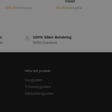
Violet
LJARE
559,20
kr
83,40
kr
699,00
kr
139,00
kr
s
100% Säker Betalning
st
SVEA Checkout
 Style Relax Slice
JRL - Onyx SF Pro Shaver
 kr
1249.00 kr
o
Köp
Info
Köp
Hitta rätt produkt
Saxguiden
Trimmerguiden
Hårbottenguiden