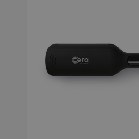
BRAND
Y.S.PARK
284
Comair
143
Dessata
87
Wahl
75
JRL
56
Kyone
54
Jaguar
52
Cera
43
Revlon
42
American Crew
39
Comair t
mm x 50
Visa mer
59.00 
In
PRICE
19
7867