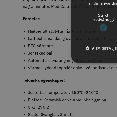
från din användni
11% R
några minuter. Med Cera Soft Waver är det enklare
JRL - F
Strikt
ANTAL TÄNDER
Fördelar:
nödvändigt
1799.00 
28
6
32
In
Hjälper till att lyfta håret och ge mer liv
4
40
4
Lätt och smal design, enkel att använda för all
27
2
PTC-värmare
30
1
VISA DETALJ
35
Jonteknologi
1
STORS
43
1
Automatisk avstängning efter ca 60 min
46
1
Värmeskyddad topp för enkel tvåhandsanvänd
ANTAL VÅGOR
Tekniska egenskaper:
0
7
Justerbar temperatur: 150°C–210°C
3
1
Plattor: Keramisk och turmalinbeläggning
Comair 
svart - 1
Vikt: 270 g
ANTISTATISK
100.0
Sladd: Svängbar, 3 meter