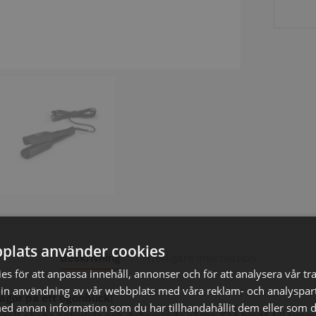
axolja
WAHL - Super Close
Permanen
mm grå/ant
kr
699.00 kr
35.00 k
fo
Köp
Info
Köp
Inf
ÄLJARE
STORSÄ
plats använder cookies
Beskrivning
Ytterligare information
s för att anpassa innehåll, annonser och för att analysera vår tra
in användning av vår webbplats med våra reklam- och analyspar
ågor på ett ögonblick!
d annan information som du har tillhandahållit dem eller som d
kelt skapa naturliga och definierade vågor. Säg hejdå till timma