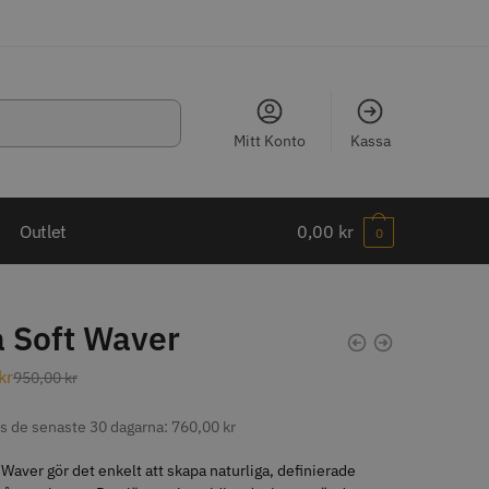
Mitt Konto
Kassa
LJARE
Outlet
0,00
kr
0
 Soft Waver
ippkam 500
Kyone Ultima Hårtrimmer
kr
950,00
kr
r
1499.00 kr
is de senaste 30 dagarna:
760,00
kr
o
Köp
Info
Köp
 Waver gör det enkelt att skapa naturliga, definierade