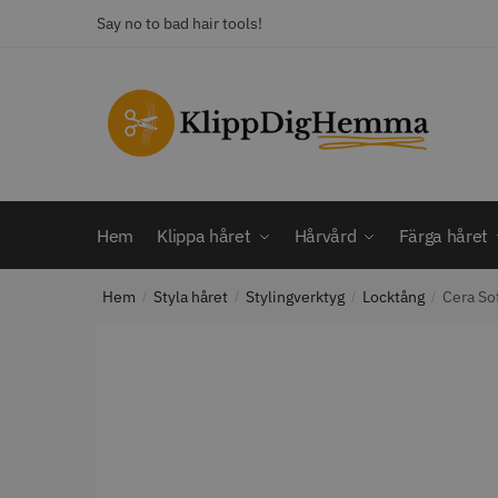
Skip
Skip
Say no to bad hair tools!
to
to
navigation
content
KATEGORI
Frisörsaxar
STORS
Färga håret
Hårbotten
Hem
Klippa håret
Hårvård
Färga håret
Hårvård
Klippa håret
Hem
Styla håret
Stylingverktyg
Locktång
Cera So
Man
/
/
/
/
Nackspeglar
Outlet
12% R
Paket
WAHL - C
Rakapparat
Visa mer
2099.00 
In