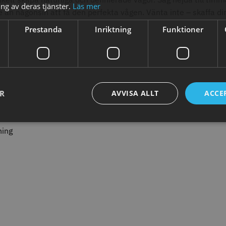
ng av deras tjänster.
Läs mer
abatt
8% Raba
 än någonsin att få den perfekta vågen. Vänta inte – skaffa di
reshFade 2020C
Säkerhetshyvel - Halmstad
WAHL - L
Prestanda
Inriktning
Funktioner
399.00 kr
1599.00 kr
kr
1999.00 k
fo
Köp
Info
Köp
Inf
a
ER
AVVISA ALLT
ACCE
ÄLJARE
ning
23% Rabatt
combiclips 95 mm
JRL - FreshFade 2020 gold
Permanen
0 st
combo kit
mm blå/gr
0 kr
35.00 k
2299.00 kr
2999.00 kr