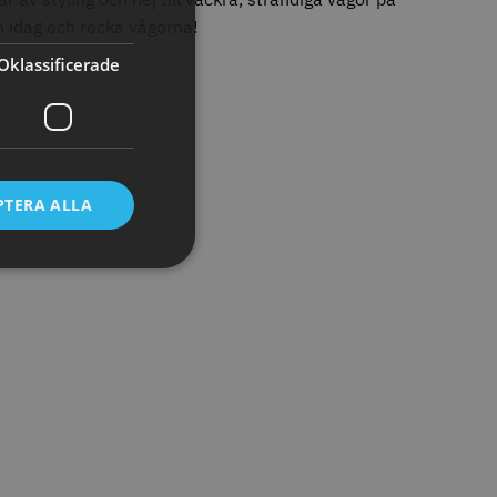
tt
n idag och rocka vågorna!
egend Cordless
Kyone Vintage Zero Trimmer
Oklassificerade
799.00 kr
1849.00 kr
r
o
Köp
Info
Köp
PTERA ALLA
STORSÄLJARE
11% Rabatt
tspole 13 mm x 91
JRL - FreshFade 2020C,
å - 12 st
Gold
r
1599.00 kr
1799.00 kr