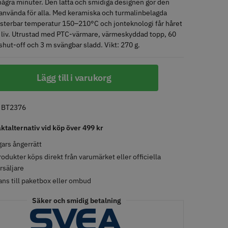
några minuter. Den lätta och smidiga designen gör den
 använda för alla. Med keramiska och turmalinbelagda
justerbar temperatur 150–210°C och jonteknologi får håret
LJARE
STORSÄLJARE
 liv. Utrustad med PTC-värmare, värmeskyddad topp, 60
shut-off och 3 m svängbar sladd. Vikt: 270 g.
Lägg till i varukorg
:
BT2376
- Klippkappa med
Solidcos Wolf 27T - 5.5"
aktalternativ vid köp över 499 kr
 kr
499.00 kr
ars ångerrätt
rodukter köps direkt från varumärket eller officiella
o
Köp
Info
Köp
rsäljare
ans till paketbox eller ombud
Säker och smidig betalning