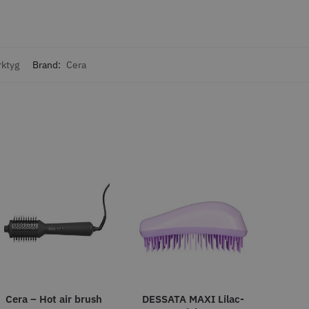
o
Köp
Info
Köp
rktyg
Brand:
Cera
LJARE
29% Rabatt
 Style Ergo Slice
Folie silver 12 cm x 250 m -
15 my
 kr
219.00 kr
309.00 kr
o
Köp
Info
Köp
Cera – Hot air brush
DESSATA MAXI Lilac-