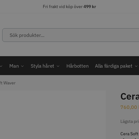
Fri frakt vid köp över
499 kr
Sök
produkter...
ÄLJARE
STORSÄLJARE
STORSÄ
Man
Styla håret
Hårbotten
Alla färdiga paket
ft Waver
Cera
abatt
ordless MagicClip
Solidcos Wolf - 5.5"
Jaguar Kl
760,00
499.00 kr
49.00 k
1849.00 kr
kr
Lägsta pr
fo
Köp
Info
Köp
Inf
Cera Soft