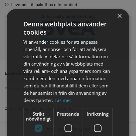
Leverans till paketbox eller ombud
×
Säker och smidig betalning
Denna webbplats använder
Comair toppapper vikta - 70 mm
Jaguar Pre Style Relax Slice 5.5
cookies
x 50 mm - 500 st
59.00 kr
659.00 kr
Vi använder cookies för att anpassa
innehåll, annonser och för att analysera
Info
Köp
Info
Köp
vår trafik. Vi delar också information om
din användning av vår webbplats med
våra reklam- och analyspartners som kan
Beskrivning
kombinera den med annan information
STORSÄLJARE
STORSÄLJARE
som du har tillhandahållit dem eller som
Ytterligare information
de har samlat in från din användning av
deras tjänster.
Läs mer
Comair slingnål – tjocklek 1.25 mm
Strikt
Prestanda
Inriktning
nödvändigt
EAN:
4016187006953
Solidcos - Klippkappa med
Solidcos Wolf 27T - 5.5"