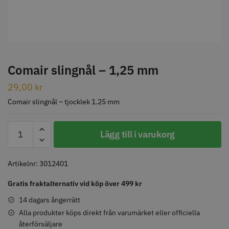
STORSÄLJARE
Comair slingnål – 1,25 mm
29,00
kr
Jaguar Klippkam 500
Kyone Ultima Hårtrimmer
Comair slingnål – tjocklek 1.25 mm
49.00 kr
1499.00 kr
Comair
Lägg till i varukorg
Info
Köp
Info
Köp
slingnål
-
1,25
Artikelnr:
3012401
mm
Gratis fraktalternativ vid köp över 499 kr
STORSÄLJARE
mängd
14 dagars ångerrätt
Alla produkter köps direkt från varumärket eller officiella
återförsäljare