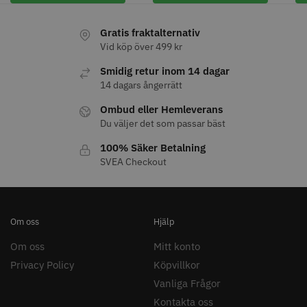
Gratis fraktalternativ
Vid köp över 499 kr
Smidig retur inom 14 dagar
14 dagars ångerrätt
Ombud eller Hemleverans
Du väljer det som passar bäst
100% Säker Betalning
Permanentspole 16 mm x 91
WAHL - Specialolja för skär 118
SVEA Checkout
mm grå/antracit - 12 st
ml
35.00 kr
119.00 kr
Info
Köp
Info
Köp
Om oss
Hjälp
Om oss
Mitt konto
Privacy Policy
Köpvillkor
STORSÄLJARE
Vanliga Frågor
Kontakta oss