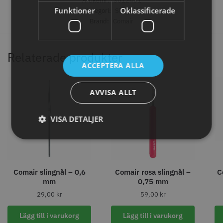
Artikelnr:
3012401
knappar
Funktioner
Oklassificerade
Kategori:
Slingnål
299.00 kr
499.00 kr
Brand:
Comair
Info
Köp
Info
Köp
Relaterade produkter
ACCEPTERA ALLA
STORSÄLJARE
AVVISA ALLT
VISA DETALJER
Jaguar saxolja
WAHL - Super Close
Comair slingnål – 0,6
Comair rosa slingnål –
C
mm
0,75 mm
29.00 kr
699.00 kr
29,00
kr
59,00
kr
Info
Köp
Info
Köp
Lägg till i varukorg
Lägg till i varukorg