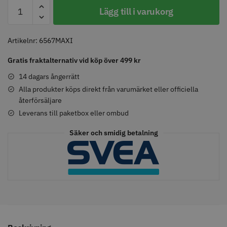
Dessata
Lägg till i varukorg
New
Catrina
Maxi
Artikelnr:
6567MAXI
Comair toppapper vikta - 70 mm
Jaguar Pre Style Relax Slice 5.5
mängd
x 50 mm - 500 st
Gratis fraktalternativ vid köp över 499 kr
59.00 kr
659.00 kr
14 dagars ångerrätt
Info
Köp
Info
Köp
Alla produkter köps direkt från varumärket eller officiella
återförsäljare
Leverans till paketbox eller ombud
STORSÄLJARE
STORSÄLJARE
Säker och smidig betalning
Solidcos - Klippkappa med
Solidcos Wolf 27T - 5.5"