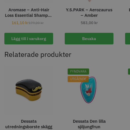
Aromase – Anti-Hair
Y.S.PARK – Aerozaurus
Loss Essential Shampoo
– Amber
– 90 ml
161,10
kr
583,00
kr
179,00
kr
11% Rabatt
Lägg till i varukorg
Bevaka
JRL - FreshFade 2020C
Säkerhetshyvel - Halmstad
399.00 kr
1599.00 kr
Relaterade produkter
1799.00 kr
Info
Köp
Info
Köp
FYNDVARA
UTGÅENDE
STORSÄLJARE
Dessata
Dessata Den lilla
utredningsborste skägg
sjöjungfrun