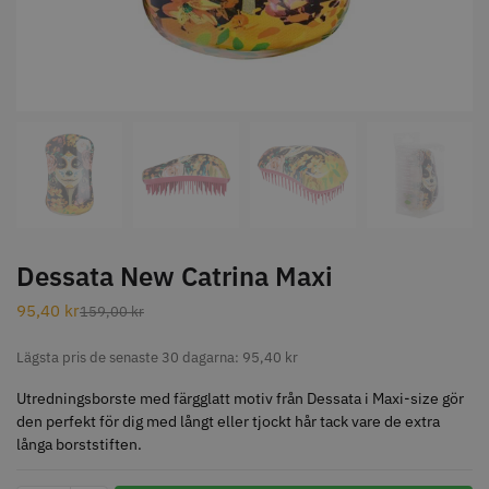
STORSÄLJARE
Jaguar Klippkam 500
Kyone Ultima Hårtrimmer
49.00 kr
1499.00 kr
Dessata New Catrina Maxi
Info
Köp
Info
Köp
95,40
kr
159,00
kr
Lägsta pris de senaste 30 dagarna:
95,40
kr
STORSÄLJARE
Utredningsborste med färgglatt motiv från Dessata i Maxi-size gör
den perfekt för dig med långt eller tjockt hår tack vare de extra
långa borststiften.