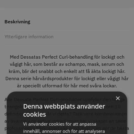
knappar
299.00 kr
499.00 kr
Info
Köp
Info
Köp
Beskrivning
Ytterligare information
STORSÄLJARE
Med Dessatas Perfect Curl-behandling för lockigt och
vågigt hår, som består av schampo, mask, serum och
kräm, blir det snabbt och enkelt att få äkta lockigt hår.
Denna serie hårvårdsprodukter för lockigt eller vågigt hår
är speciellt utformad för hår med svåra lockar.
×
Alla Dessata Perfect Curl-produkter uppfyller den heliga
Jaguar saxolja
WAHL - Super Close
Denna webbplats använder
triangeln för denna hårtyp: 0 viktförlust, 0 frizz och 10
cookies
29.00 kr
699.00 kr
definition. Hur uppnår vi detta? Tack vare kombinationen
av avancerade aktiva ingredienser har vi skapat en serie
Vi använder cookies för att anpassa
Info
Köp
Info
Köp
professionella hårkosmetiska produkter som ger de bästa
innehåll, annonser och för att analysera