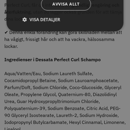
AVVISA ALLT
Perfect Curl, får du inte bara en
grundlig rengöring och
återfuktning
, utan du lägger också grunden för att tämja
dina lockar.
VISA DETALJER
✔ Denna enkla förändring kan göra skillnaden mellan att
11% Rabatt
JRL - FreshFade 2020C
Säkerhetshyvel - Halmstad
ha vågigt, frissigt hår och att ha vackra, hälsosamma
lockar.
399.00 kr
1599.00 kr
1799.00 kr
Ingredienser i Dessata Perfect Curl Schampo
Info
Köp
Info
Köp
Aqua/Vatten/Eau, Sodium Laureth Sulfate,
Cocamidopropyl Betaine, Sodium Lauroamphoacetate,
Parfum/Doft, Sodium Chloride, Coco-Glucoside, Glyceryl
STORSÄLJARE
Oleate, Propylene Glycol, Quaternium-80, Diazolidinyl
Urea, Guar Hydroxypropyltrimonium Chloride,
Polyquaternium-39, Sodium Benzoate, Citric Acid, PEG-
90 Glyceryl Isostearate, Laureth-2, Sodium Hydroxide,
Iodopropynyl Butylcarbamate, Hexyl Cinnamal, Limonene,
Linalool.