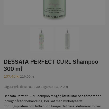
STORSÄLJARE
Jaguar Klippkam 500
Kyone Ultima Hårtrimmer
49.00 kr
1499.00 kr
DESSATA PERFECT CURL Shampoo
Info
Köp
Info
Köp
300 ml
137,40
kr
229,00
kr
Lägsta pris de senaste 30 dagarna:
137,40
kr
STORSÄLJARE
Dessata Perfect Curl Shampoo rengör, återfuktar och förbereder
lockigt hår för behandling. Berikat med hydrolyserat
honungsprotein och lätta oljor, tämjer det friss, definierar lockar