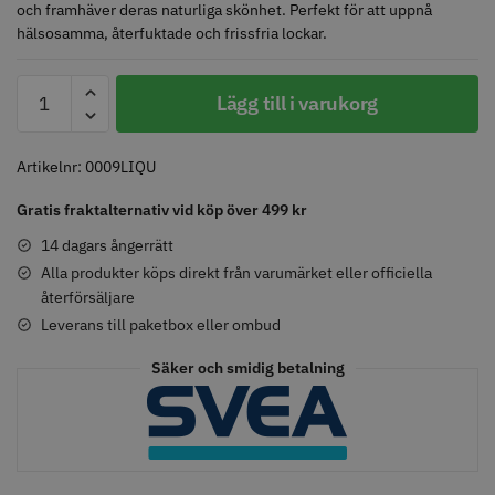
och framhäver deras naturliga skönhet. Perfekt för att uppnå
hälsosamma, återfuktade och frissfria lockar.
DESSATA
Comair toppapper vikta - 70 mm
Jaguar Pre Style Relax Slice 5.5
Lägg till i varukorg
PERFECT
x 50 mm - 500 st
CURL
59.00 kr
659.00 kr
Shampoo
Artikelnr:
0009LIQU
Info
Köp
Info
Köp
300
Gratis fraktalternativ vid köp över 499 kr
ml
mängd
14 dagars ångerrätt
Alla produkter köps direkt från varumärket eller officiella
STORSÄLJARE
STORSÄLJARE
återförsäljare
Leverans till paketbox eller ombud
Säker och smidig betalning
Solidcos - Klippkappa med
Solidcos Wolf 27T - 5.5"