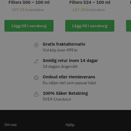
Filters 500 – 100 ml
Filters 524 – 100 ml
Info
Köp
Info
Köp
107,25
kr
107,25
kr
165,00
kr
165,00
kr
Lägg till i varukorg
Lägg till i varukorg
Gratis fraktalternativ
Vid köp över 499 kr
Smidig retur inom 14 dagar
14 dagars ångerrätt
Ombud eller Hemleverans
Permanentspole 13 mm x 91
Kyone - Grim Reaper I Single
Du väljer det som passar bäst
mm blå/grå - 12 st
Foil Shaver
100% Säker Betalning
35.00 kr
569.00 kr
SVEA Checkout
Info
Köp
Info
Köp
Om oss
Hjälp
STORSÄLJARE
STORSÄLJARE