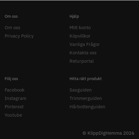
8% Rabatt
WAHL - Legend Cordless
Kyone Vintage Zero Trimmer
Om oss
Hjälp
799.00 kr
1849.00 kr
1999.00 kr
Om oss
Mitt konto
Info
Köp
Info
Köp
Privacy Policy
Köpvillkor
Vanliga Frågor
Kontakta oss
Returportal
STORSÄLJARE
Följ oss
Hitta rätt produkt
Facebook
Saxguiden
Instagram
Trimmerguiden
Pinterest
Hårbottenguiden
23% Rabatt
Youtube
Comair combiclips 95 mm svart -
JRL - FreshFade 2020 gold
10 st
combo kit
100.00 kr
2299.00 kr
2999.00 kr
© KlippDigHemma 2026