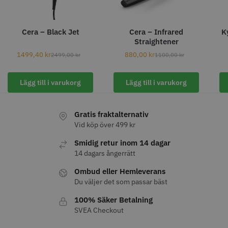
Cera – Black Jet
Cera – Infrared
K
Straightener
1499,40
kr
880,00
kr
11% Rabatt
2499,00
kr
1100,00
kr
JRL - FreshFade 2020C
Säkerhetshyvel - Halmstad
Lägg till i varukorg
Lägg till i varukorg
399.00 kr
1599.00 kr
1799.00 kr
Info
Köp
Info
Köp
Gratis fraktalternativ
Vid köp över 499 kr
Smidig retur inom 14 dagar
14 dagars ångerrätt
STORSÄLJARE
Ombud eller Hemleverans
Du väljer det som passar bäst
100% Säker Betalning
SVEA Checkout