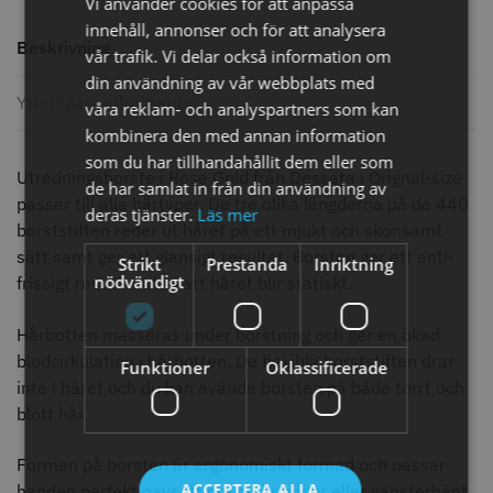
Vi använder cookies för att anpassa
knappar
innehåll, annonser och för att analysera
299.00 kr
499.00 kr
Beskrivning
vår trafik. Vi delar också information om
Info
Köp
Info
Köp
din användning av vår webbplats med
Ytterligare information
våra reklam- och analyspartners som kan
kombinera den med annan information
som du har tillhandahållit dem eller som
STORSÄLJARE
Utredningsborste i Rose Gold från Dessata i Orignal-size
de har samlat in från din användning av
passar till alla hårtyper. De tre olika längderna på de 440
deras tjänster.
Läs mer
borststiften reder ut håret på ett mjukt och skonsamt
sätt samt ger ett glansigt resultat. Borsten ger ett anti-
Strikt
Prestanda
Inriktning
nödvändigt
frissigt resutlat utan att håret blir statiskt.
Hårbotten masseras under borstning och ger en ökad
blodcirkulation i hårbotten. De flexibla borststiften drar
Funktioner
Oklassificerade
Jaguar saxolja
WAHL - Super Close
inte i håret och du kan avända borsten på både torrt och
blött hår.
29.00 kr
699.00 kr
Info
Köp
Info
Köp
Formen på borsten är ergonomiskt formad och passar
ACCEPTERA ALLA
handen perfekt oavsett om du är höger eller vänsterhänt.