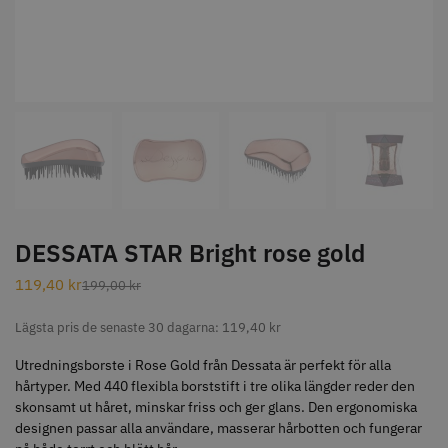
STORSÄLJARE
Jaguar Klippkam 500
Kyone Ultima Hårtrimmer
49.00 kr
1499.00 kr
DESSATA STAR Bright rose gold
Info
Köp
Info
Köp
119,40
kr
199,00
kr
Lägsta pris de senaste 30 dagarna:
119,40
kr
STORSÄLJARE
Utredningsborste i Rose Gold från Dessata är perfekt för alla
hårtyper. Med 440 flexibla borststift i tre olika längder reder den
skonsamt ut håret, minskar friss och ger glans. Den ergonomiska
designen passar alla användare, masserar hårbotten och fungerar