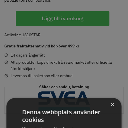
på både torrt och blött hår.
DESSATA
Lägg till i varukorg
STAR
Comair toppapper vikta - 70 mm
Jaguar Pre Style Relax Slice 5.5
Bright
x 50 mm - 500 st
rose
Artikelnr:
1610STAR
59.00 kr
659.00 kr
gold
Gratis fraktalternativ vid köp över 499 kr
Info
Köp
Info
Köp
mängd
14 dagars ångerrätt
Alla produkter köps direkt från varumärket eller officiella
återförsäljare
STORSÄLJARE
STORSÄLJARE
Leverans till paketbox eller ombud
Säker och smidig betalning
×
Denna webbplats använder
cookies
Solidcos - Klippkappa med
Solidcos Wolf 27T - 5.5"