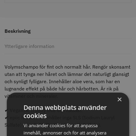
knappar
299.00 kr
499.00 kr
Info
Köp
Info
Köp
Beskrivning
Ytterligare information
STORSÄLJARE
Volymschampo för fint och normalt hår. Rengör skonsamt
utan att tynga ner håret och lämnar det naturligt glansigt
och synligt fylligare. Innehåller aloe vera, som har en
lugnande effekt på både hår och hårbotten. Är rik på
vitaminer och mineraler.
×
Jaguar saxolja
WAHL - Super Close
Denna webbplats använder
✔ Vegansk, cruelty free och hållbar.
cookies
29.00 kr
699.00 kr
✔ epiic hårvård innehåller inga SLS (Sodium Lauryl
Sulfate) eller SLES (Sodium Laureth Sulfate).
Vi använder cookies för att anpassa
Info
Köp
Info
Köp
innehåll, annonser och för att analysera