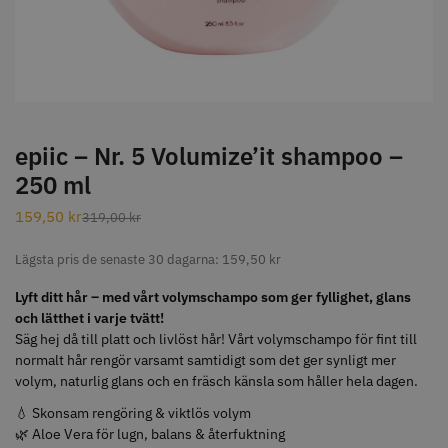
STORSÄLJARE
epiic – Nr. 5 Volumize’it shampoo –
250 ml
Jaguar Klippkam 500
Kyone Ultima Hårtrimmer
159,50
kr
319,00
kr
49.00 kr
1499.00 kr
Lägsta pris de senaste 30 dagarna:
159,50
kr
Info
Köp
Info
Köp
Lyft ditt hår – med vårt volymschampo som ger fyllighet, glans
och lätthet i varje tvätt!
Säg hej då till platt och livlöst hår! Vårt volymschampo för fint till
STORSÄLJARE
normalt hår rengör varsamt samtidigt som det ger synligt mer
volym, naturlig glans och en fräsch känsla som håller hela dagen.
💧 Skonsam rengöring & viktlös volym
🌿 Aloe Vera för lugn, balans & återfuktning