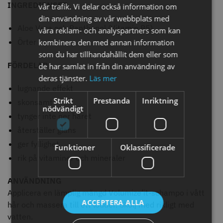
INGREDIENSER
vår trafik. Vi delar också information om
din användning av vår webbplats med
Aloe Vera och Panthenol (Vitamin B5)
våra reklam- och analyspartners som kan
Örter
kombinera den med annan information
som du har tillhandahållit dem eller som
FÖRDELAR
de har samlat in från din användning av
deras tjänster.
Läs mer
lugnande effekt
Strikt
Prestanda
Inriktning
skonsamt
nödvändigt
tynger inte ner håret
Permanentspole 16 mm x 91
WAHL - Specialolja för skär 118
mm grå/antracit - 12 st
ml
återställer glans
35.00 kr
119.00 kr
ger fyllighet
Funktioner
Oklassificerade
Info
Köp
Info
Köp
rik på vitaminer och mineraler
ANVÄNDNING
Applicera en lämplig mängd Volumize’it-schampo i vått
STORSÄLJARE
ACCEPTERA ALLA
hår och massera till ett lödder. Skölj med rikligt med
vatten.