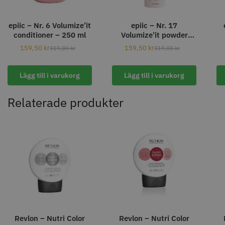
8% Rabatt
WAHL - Legend Cordless
Kyone Vintage Zero Trimmer
epiic – Nr. 6 Volumize’it
epiic – Nr. 17
conditioner – 250 ml
Volumize’it powder
799.00 kr
1849.00 kr
1999.00 kr
spray – 30 ml
159,50
kr
159,50
kr
319,00
kr
319,00
kr
Info
Köp
Info
Köp
Lägg till i varukorg
Lägg till i varukorg
Relaterade produkter
STORSÄLJARE
23% Rabatt
Comair combiclips 95 mm svart -
JRL - FreshFade 2020 gold
10 st
combo kit
100.00 kr
2299.00 kr
2999.00 kr
Revlon – Nutri Color
Revlon – Nutri Color