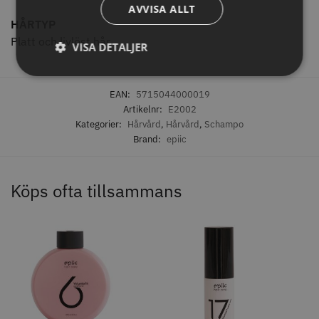
AVVISA ALLT
HÅRTYP
Platt och livlöst hår
VISA DETALJER
11% Rabatt
EAN:
5715044000019
JRL - FreshFade 2020C
Säkerhetshyvel - Halmstad
Artikelnr:
E2002
Kategorier:
Hårvård
,
Hårvård
,
Schampo
399.00 kr
1599.00 kr
1799.00 kr
Brand:
epiic
Info
Köp
Info
Köp
Köps ofta tillsammans
STORSÄLJARE