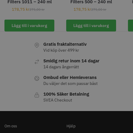
Filters 1011 – 240 ml
Filters 500 – 240 ml
Info
Köp
Info
Köp
178,75
kr
178,75
kr
275,00
kr
275,00
kr
Lägg till i varukorg
Lägg till i varukorg
STORSÄLJARE
Gratis fraktalternativ
Vid köp över 499 kr
Smidig retur inom 14 dagar
14 dagars ångerrätt
11% Rabatt
Ombud eller Hemleverans
Permanentspole 13 mm x 91
JRL - FreshFade 2020C, Gold
Du väljer det som passar bäst
mm blå/grå - 12 st
100% Säker Betalning
35.00 kr
1599.00 kr
1799.00 kr
SVEA Checkout
Info
Köp
Info
Köp
Om oss
Hjälp
STORSÄLJARE