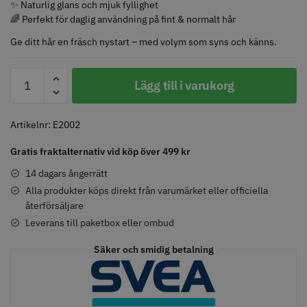
✨ Naturlig glans och mjuk fyllighet
🌈 Perfekt för daglig användning på fint & normalt hår
Ge ditt hår en fräsch nystart – med volym som syns och känns.
Comair toppapper vikta - 70 mm
Jaguar Pre Style Relax Slice 5.5
x 50 mm - 500 st
epiic
Lägg till i varukorg
59.00 kr
659.00 kr
-
Nr.
Info
Köp
Info
Köp
5
Artikelnr:
E2002
Volumize'it
Gratis fraktalternativ vid köp över 499 kr
shampoo
-
14 dagars ångerrätt
STORSÄLJARE
STORSÄLJARE
250
Alla produkter köps direkt från varumärket eller officiella
återförsäljare
ml
mängd
Leverans till paketbox eller ombud
Säker och smidig betalning
Solidcos - Klippkappa med
Solidcos Wolf 27T - 5.5"