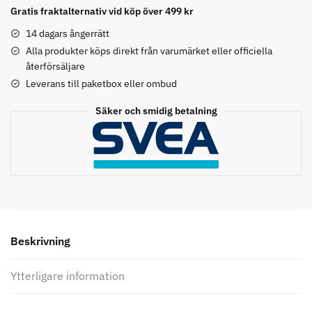
Extra
Gratis fraktalternativ vid köp över 499 kr
skär
och
14 dagars ångerrätt
folie
Alla produkter köps direkt från varumärket eller officiella
Comair toppapper vikta - 70 mm
Jaguar Pre Style Relax Slice 5.5
återförsäljare
mängd
x 50 mm - 500 st
Leverans till paketbox eller ombud
59.00 kr
659.00 kr
Säker och smidig betalning
Info
Köp
Info
Köp
STORSÄLJARE
STORSÄLJARE
Beskrivning
Ytterligare information
Solidcos - Klippkappa med
Solidcos Wolf 27T - 5.5"