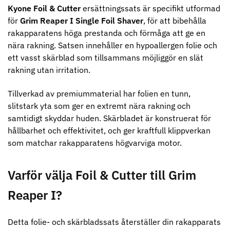
knappar
Kyone Foil & Cutter
ersättningssats är specifikt utformad
299.00 kr
499.00 kr
för
Grim Reaper I Single Foil Shaver
, för att bibehålla
rakapparatens höga prestanda och förmåga att ge en
Info
Köp
Info
Köp
nära rakning. Satsen innehåller en hypoallergen folie och
ett vasst skärblad som tillsammans möjliggör en slät
rakning utan irritation.
STORSÄLJARE
Tillverkad av premiummaterial har folien en tunn,
slitstark yta som ger en extremt nära rakning och
samtidigt skyddar huden. Skärbladet är konstruerat för
hållbarhet och effektivitet, och ger kraftfull klippverkan
som matchar rakapparatens högvarviga motor.
Varför välja Foil & Cutter till Grim
Jaguar saxolja
WAHL - Super Close
Reaper I?
29.00 kr
699.00 kr
Info
Köp
Info
Köp
Detta folie- och skärbladssats återställer din rakapparats