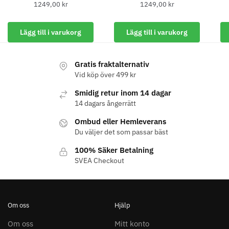
8% Rabatt
1249,00
kr
1249,00
kr
WAHL - Legend Cordless
Kyone Vintage Zero Trimmer
Lägg till i varukorg
Lägg till i varukorg
799.00 kr
1849.00 kr
1999.00 kr
Info
Köp
Info
Köp
Gratis fraktalternativ
Vid köp över 499 kr
Smidig retur inom 14 dagar
STORSÄLJARE
14 dagars ångerrätt
Ombud eller Hemleverans
Du väljer det som passar bäst
100% Säker Betalning
SVEA Checkout
23% Rabatt
Comair combiclips 95 mm svart -
JRL - FreshFade 2020 gold
10 st
combo kit
Om oss
Hjälp
100.00 kr
2299.00 kr
2999.00 kr
Om oss
Mitt konto