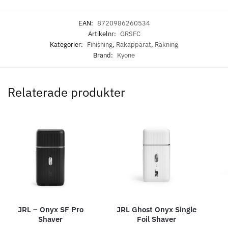
EAN:
8720986260534
Artikelnr:
GRSFC
Kategorier:
Finishing
,
Rakapparat
,
Rakning
Brand:
Kyone
11% Rabatt
JRL - FreshFade 2020C
Säkerhetshyvel - Halmstad
Relaterade produkter
399.00 kr
1599.00 kr
1799.00 kr
Info
Köp
Info
Köp
STORSÄLJARE
JRL – Onyx SF Pro
JRL Ghost Onyx Single
Shaver
Foil Shaver