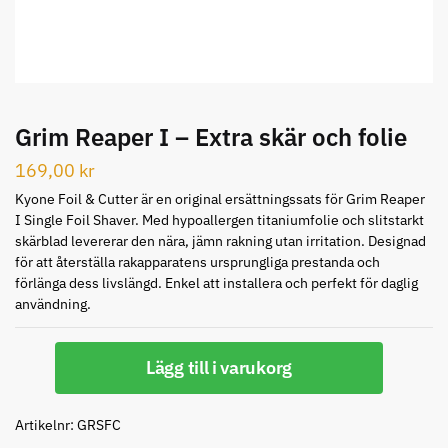
STORSÄLJARE
Grim Reaper I – Extra skär och folie
169,00
kr
Jaguar Klippkam 500
Kyone Ultima Hårtrimmer
Kyone Foil & Cutter är en original ersättningssats för Grim Reaper
I Single Foil Shaver. Med hypoallergen titaniumfolie och slitstarkt
49.00 kr
1499.00 kr
skärblad levererar den nära, jämn rakning utan irritation. Designad
för att återställa rakapparatens ursprungliga prestanda och
Info
Köp
Info
Köp
förlänga dess livslängd. Enkel att installera och perfekt för daglig
användning.
Grim
STORSÄLJARE
Lägg till i varukorg
Reaper
I
-
Artikelnr:
GRSFC