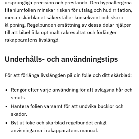
ursprungliga precision och prestanda. Den hypoallergena
titaniumfolien minskar risken för utslag och hudirritation,
medan skärbladet säkerställer konsekvent och skarp
klippning. Regelbunden ersättning av dessa delar hjälper
till att bibehålla optimalt rakresultat och förlänger
rakapparatens livslängd.
Underhålls- och användningstips
Permanentspole 16 mm x 91
WAHL - Specialolja för skär 118
För att förlänga livslängden på din folie och ditt skärblad:
mm grå/antracit - 12 st
ml
35.00 kr
119.00 kr
Rengör efter varje användning för att avlägsna hår och
Info
Köp
Info
Köp
smuts.
Hantera folien varsamt för att undvika bucklor och
skador.
Byt ut folie och skärblad regelbundet enligt
STORSÄLJARE
anvisningarna i rakapparatens manual.