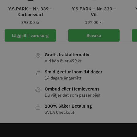
Y.S.PARK – Nr. 339 –
Y.S.PARK – Nr. 339 –
Karbonsvart
Vit
393,00
kr
197,00
kr
11% Rabatt
Lägg till i varukorg
Bevaka
JRL - FreshFade 2020C
Säkerhetshyvel - Halmstad
399.00 kr
1599.00 kr
Gratis fraktalternativ
1799.00 kr
Vid köp över 499 kr
Info
Köp
Info
Köp
Smidig retur inom 14 dagar
14 dagars ångerrätt
Ombud eller Hemleverans
STORSÄLJARE
Du väljer det som passar bäst
100% Säker Betalning
SVEA Checkout