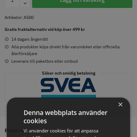
Klippkam
500
mängd
Artikelnr:
A500
Comair toppapper vikta - 70 mm
Jaguar Pre Style Relax Slice 5.5
Gratis fraktalternativ vid köp över 499 kr
x 50 mm - 500 st
14 dagars ångerrätt
59.00 kr
659.00 kr
Alla produkter köps direkt från varumärket eller officiella
Info
Köp
Info
Köp
återförsäljare
Leverans till paketbox eller ombud
Säker och smidig betalning
STORSÄLJARE
STORSÄLJARE
×
Denna webbplats använder
cookies
Beskrivning
Vi använder cookies för att anpassa
Solidcos - Klippkappa med
Solidcos Wolf 27T - 5.5"