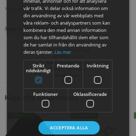
innehåll, annonser och för att analysera
knappar
vår trafik. Vi delar också information om
Ytterligare information
299.00 kr
499.00 kr
din användning av vår webbplats med
Info
Köp
Info
Köp
våra reklam- och analyspartners som kan
Jaguar Klippkam 500 – 190 mm
kombinera den med annan information
som du har tillhandahållit dem eller som
de har samlat in från din användning av
STORSÄLJARE
EAN:
4030363125504
deras tjänster.
Läs mer
Artikelnr:
A500
Kategori:
Klippkammar
Strikt
Prestanda
Inriktning
Etikett:
Storsäljare
nödvändigt
Brand:
Jaguar
Funktioner
Oklassificerade
Köps ofta tillsammans
Jaguar saxolja
WAHL - Super Close
29.00 kr
699.00 kr
STORSÄLJARE
STORSÄLJARE
Info
Köp
Info
Köp
ACCEPTERA ALLA