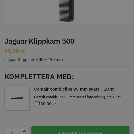
STORSÄLJARE
Jaguar Klippkam 500
49,00
kr
Jaguar Klippkam 500
Kyone Ultima Hårtrimmer
Jaguar Klippkam 500 – 190 mm
49.00 kr
1499.00 kr
KOMPLETTERA MED:
Info
Köp
Info
Köp
Comair combiclips 95 mm svart - 10 st
Comair combiclips 95 mm svart i förpackning om 10 st
100,00
kr
STORSÄLJARE
Jaguar
Lägg till i varukorg