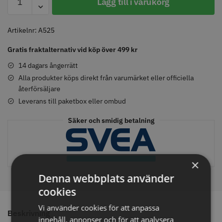
Lägg till i varukorg
Klippkam
525
mängd
Artikelnr:
A525
Comair toppapper vikta - 70 mm
Jaguar Pre Style Relax Slice 5.5
Gratis fraktalternativ vid köp över 499 kr
x 50 mm - 500 st
59.00 kr
659.00 kr
14 dagars ångerrätt
Alla produkter köps direkt från varumärket eller officiella
Info
Köp
Info
Köp
återförsäljare
Leverans till paketbox eller ombud
Säker och smidig betalning
STORSÄLJARE
STORSÄLJARE
×
Denna webbplats använder
cookies
Vi använder cookies för att anpassa
Beskrivning
Solidcos - Klippkappa med
Solidcos Wolf 27T - 5.5"
innehåll, annonser och för att analysera