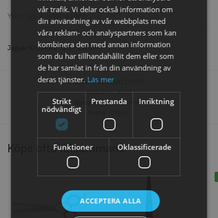
knappar
vår trafik. Vi delar också information om
299.00 kr
499.00 kr
Ytterligare information
din användning av vår webbplats med
våra reklam- och analyspartners som kan
Info
Köp
Info
Köp
kombinera den med annan information
Jaguar Klippkam 525 – 190 mm
som du har tillhandahållit dem eller som
de har samlat in från din användning av
STORSÄLJARE
deras tjänster.
Läs mer
EAN:
4030363125559
Artikelnr:
A525
Strikt
Prestanda
Inriktning
Kategori:
Klippkammar
nödvändigt
Brand:
Jaguar
Köps ofta tillsammans
Funktioner
Oklassificerade
Jaguar saxolja
WAHL - Super Close
29.00 kr
699.00 kr
ACCEPTERA ALLA
Info
Köp
Info
Köp