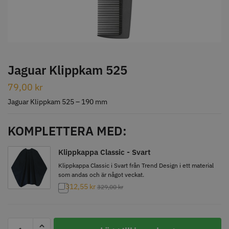
STORSÄLJARE
Jaguar Klippkam 525
79,00
kr
Jaguar Klippkam 500
Kyone Ultima Hårtrimmer
Jaguar Klippkam 525 – 190 mm
49.00 kr
1499.00 kr
KOMPLETTERA MED:
Info
Köp
Info
Köp
Klippkappa Classic - Svart
Klippkappa Classic i Svart från Trend Design i ett material
som andas och är något veckat.
STORSÄLJARE
312,55
kr
329,00
kr
Jaguar