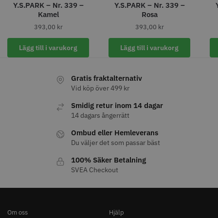
Y.S.PARK – Nr. 339 –
Y.S.PARK – Nr. 339 –
Kamel
Rosa
393,00
kr
393,00
kr
Lägg till i varukorg
Lägg till i varukorg
11% Rabatt
JRL - FreshFade 2020C
Säkerhetshyvel - Halmstad
Gratis fraktalternativ
399.00 kr
1599.00 kr
1799.00 kr
Vid köp över 499 kr
Info
Köp
Info
Köp
Smidig retur inom 14 dagar
14 dagars ångerrätt
Ombud eller Hemleverans
Du väljer det som passar bäst
STORSÄLJARE
100% Säker Betalning
SVEA Checkout
Om oss
Hjälp