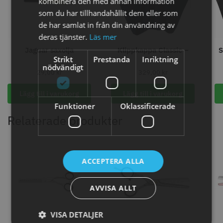
kombinera den med annan information
som du har tillhandahållit dem eller som
de har samlat in från din användning av
deras tjänster.
Läs mer
Jaguar saxolja
Klippkappa Classic –
S
11% Rabatt
8% Rabatt
Strikt
Prestanda
Inriktning
Svart
JRL - FreshFade 2020C
WAHL - Legend Cordless
nödvändigt
29,00
kr
329,00
kr
1599.00 kr
1849.00 kr
1799.00 kr
1999.00 kr
Lägg till i varukorg
Lägg till i varukorg
Info
Köp
Info
Köp
Funktioner
Oklassificerade
Relaterade produkter
ACCEPTERA ALLA
AVVISA ALLT
VISA DETALJER