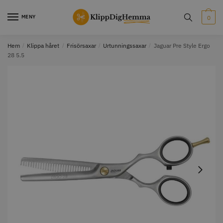
MENY
0
Hem
/
Klippa håret
/
Frisörsaxar
/
Urtunningssaxar
/
Jaguar Pre Style Ergo
28 5.5
STORSÄLJARE
STORSÄLJARE
12% Rabatt
WAHL - Cordless MagicClip
Solidcos Wolf - 5.5"
499.00 kr
1849.00 kr
2099.00 kr
Info
Köp
Info
Köp