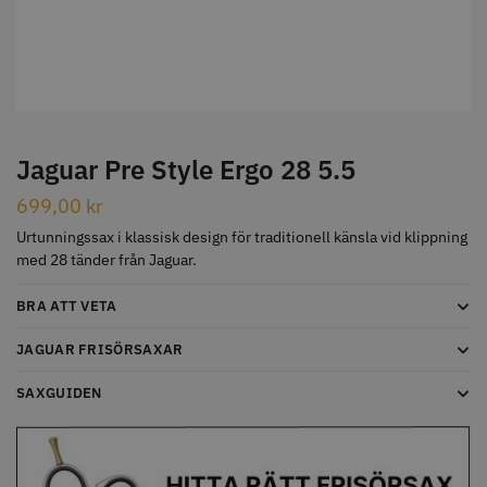
STORSÄLJARE
Jaguar Pre Style Ergo 28 5.5
699,00
kr
Jaguar Klippkam 500
Kyone Ultima Hårtrimmer
Urtunningssax i klassisk design för traditionell känsla vid klippning
49.00 kr
1499.00 kr
med 28 tänder från Jaguar.
Info
Köp
Info
Köp
BRA ATT VETA
JAGUAR FRISÖRSAXAR
STORSÄLJARE
SAXGUIDEN