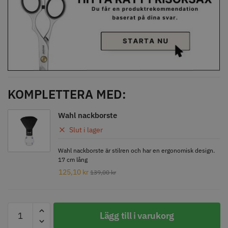
Comair toppapper vikta - 70 mm
Jaguar Pre Style Relax Slice 5.5
x 50 mm - 500 st
59.00 kr
659.00 kr
Info
Köp
Info
Köp
KOMPLETTERA MED:
Wahl nackborste
Slut i lager
STORSÄLJARE
STORSÄLJARE
Wahl nackborste är stilren och har en ergonomisk design.
17 cm lång
125,10
kr
139,00
kr
Lägg till i varukorg
Solidcos - Klippkappa med
Solidcos Wolf 27T - 5.5"