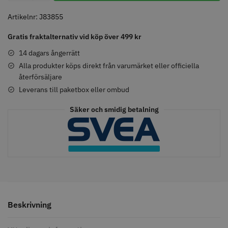
knappar
299.00 kr
499.00 kr
Artikelnr:
J83855
Info
Köp
Info
Köp
Gratis fraktalternativ vid köp över 499 kr
14 dagars ångerrätt
Alla produkter köps direkt från varumärket eller officiella
återförsäljare
STORSÄLJARE
Leverans till paketbox eller ombud
Säker och smidig betalning
Jaguar saxolja
WAHL - Super Close
29.00 kr
699.00 kr
Beskrivning
Info
Köp
Info
Köp