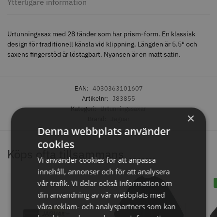
Ytterligare information
Urtunningssax med 28 tänder som har prism-form. En klassisk
design för traditionell känsla vid klippning. Längden är 5.5″ och
saxens fingerstöd är löstagbart. Nyansen är en matt satin.
EAN:
4030363101607
Artikelnr:
J83855
Kategori:
Urtunningssaxar
Permanentspole 16 mm x 91
WAHL - Specialolja för skär 118
×
Brand:
Jaguar
mm grå/antracit - 12 st
ml
Denna webbplats använder
35.00 kr
119.00 kr
cookies
Köps ofta tillsammans
Info
Köp
Info
Köp
Vi använder cookies för att anpassa
innehåll, annonser och för att analysera
vår trafik. Vi delar också information om
din användning av vår webbplats med
STORSÄLJARE
STORSÄLJARE
våra reklam- och analyspartners som kan