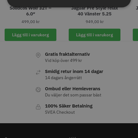
Solidcos Wolf 32T –
Jaguar Pre Style relax
Säkerhetshyvel - Halmstad
Kyone Vintage Zero Trimmer
6.0″
40 Vänster 5.25
499,00
kr
949,00
kr
399.00 kr
799.00 kr
Info
Köp
Info
Köp
Lägg till i varukorg
Lägg till i varukorg
Gratis fraktalternativ
Vid köp över 499 kr
STORSÄLJARE
Smidig retur inom 14 dagar
14 dagars ångerrätt
Ombud eller Hemleverans
Du väljer det som passar bäst
100% Säker Betalning
23% Rabatt
SVEA Checkout
Comair combiclips 95 mm svart -
JRL - FreshFade 2020 gold
10 st
combo kit
100.00 kr
2299.00 kr
2999.00 kr