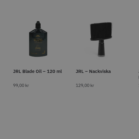
 - Wolf 6.0"
Jaguar Pre Style Relax 28
Kyone Ult
5.5
Large
0 kr
699.00 kr
199.00
fo
Köp
Info
Köp
Inf
JRL Blade Oil – 120 ml
JRL – Nackviska
99,00
kr
129,00
kr
r