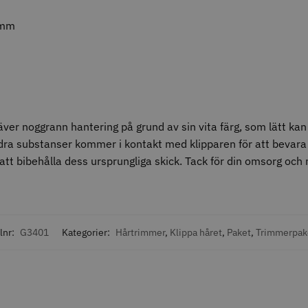
ÄLJARE
0mm
30% Rabatt
re Style Relax Slice
Kyone - Ultima Hybrid Pro
WAHL - L
ver noggrann hantering på grund av sin vita färg, som lätt kan 
andra substanser kommer i kontakt med klipparen för att bevara
0 kr
1449.0
1049.30 kr
1499.00 kr
 att bibehålla dess ursprungliga skick. Tack för din omsorg oc
fo
Köp
Info
Köp
Inf
lnr:
G3401
Kategorier:
Hårtrimmer
,
Klippa håret
,
Paket
,
Trimmerpak