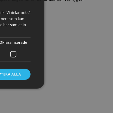
o
Köp
Info
Köp
fik. Vi delar också
tners som kan
e har samlat in
FYNDVARA
Oklassificerade
att
er 12 cm x 250 m -
Y.S.PARK Nr. 122 special
PTERA ALLA
86.00 kr
219.00 kr
o
Köp
Info
Köp