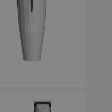
axolja
WAHL - Super Close
Permanen
mm grå/ant
kr
699.00 kr
35.00 k
fo
Köp
Info
Köp
Inf
ÄLJARE
STORSÄ