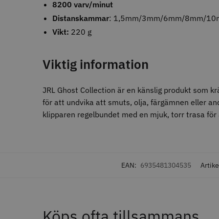
STORS
8200 varv/minut
Visa mer
Distanskammar
: 1,5mm/3mm/6mm/8mm/1
Vikt:
220 g
BATTERITID - UPP TILL
(MIN)
Viktig information
240
10
100
Jaguar P
JRL Ghost Collection är en känslig produkt som krä
9
6.0
120
9
för att undvika att smuts, olja, färgämnen eller 
180
659.0
6
klipparen regelbundet med en mjuk, torr trasa för
200
5
In
150
4
300
4
0
3
60
3
EAN:
6935481304535
Artike
90
3
Visa mer
Köps ofta tillsammans