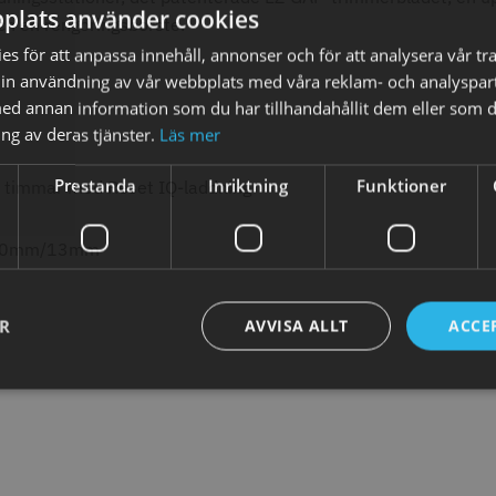
plats använder cookies
fo
Köp
Info
Köp
Inf
och en rengöringsborste.
s för att anpassa innehåll, annonser och för att analysera vår tra
in användning av vår webbplats med våra reklam- och analyspar
d annan information som du har tillhandahållit dem eller som d
ÄLJARE
STORSÄLJARE
ng av deras tjänster.
Läs mer
Prestanda
Inriktning
Funktioner
 timmar med Reset IQ-laddning
10mm/13mm
att
29% Rab
ordless Detailer
Jaguar Pre Style Ergo Slice
Folie silv
ER
AVVISA ALLT
ACCE
5.5
15 my
659.00 kr
1849.00 kr
kr
309.00 kr
fo
Köp
Info
Köp
Inf