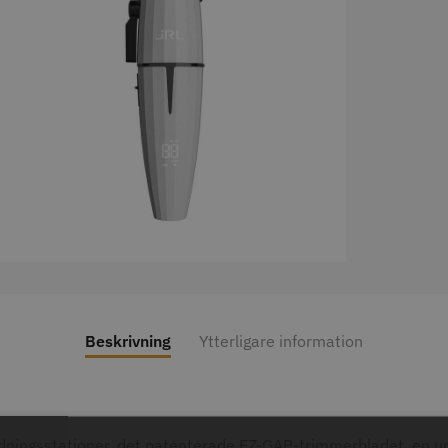
abatt
8% Raba
reshFade 2020C
Säkerhetshyvel - Halmstad
WAHL - L
399.00 kr
1599.00 kr
kr
1999.00 k
fo
Köp
Info
Köp
Inf
ÄLJARE
STORSÄLJARE
Beskrivning
Ytterligare information
11% Rabatt
combiclips 95 mm
JRL - FreshFade 2020C,
Permanen
r
0 st
Gold
mm blå/gr
0 kr
35.00 k
1599.00 kr
1799.00 kr
ddningsstationer, det patenterade EZ-GAP-trimmerbladet, en 