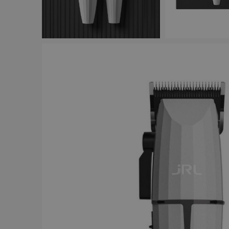
BRAND
Y.S.PARK
284
Comair
143
Dessata
87
Wahl
75
JRL
56
Kyone
54
Jaguar
52
Cera
43
Revlon
42
American Crew
39
Comair t
mm x 50
Visa mer
59.00 
In
PRICE
19
7867