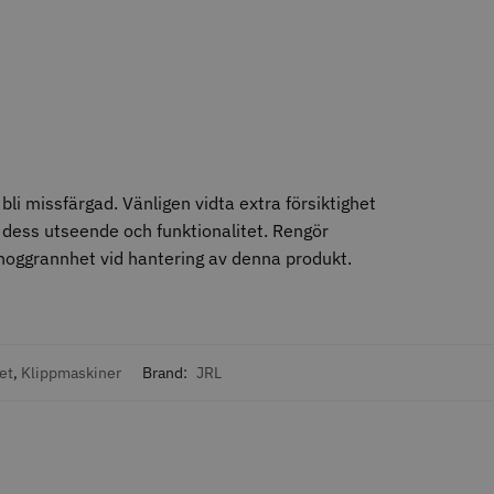
egend
JRL - Onyx SF Pro Shaver
bli missfärgad. Vänligen vidta extra försiktighet
 dess utseende och funktionalitet. Rengör
0 kr
1249.00 kr
h noggrannhet vid hantering av denna produkt.
o
Köp
Info
Köp
et
,
Klippmaskiner
Brand:
JRL