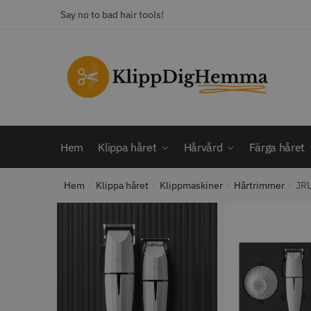
Skip
Skip
Say no to bad hair tools!
to
to
navigation
content
KATEGORI
Frisörsaxar
STORS
Färga håret
Hårbotten
Hem
Klippa håret
Hårvård
Färga håret
Hårvård
Klippa håret
Hem
Klippa håret
Klippmaskiner
Hårtrimmer
JRL
Man
/
/
/
/
Nackspeglar
Outlet
12% R
Paket
WAHL - C
Rakapparat
Visa mer
2099.00 
In