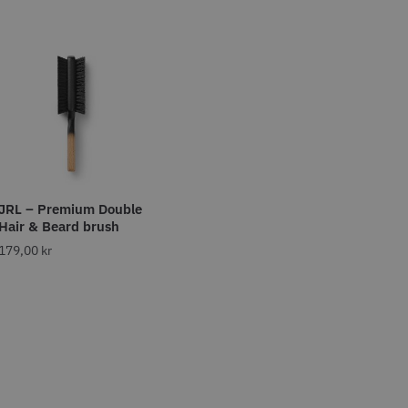
ima Distanskamset
Solidcos - Saxfodral
 kr
349.00 kr
o
Köp
Info
Köp
JRL – Premium Double
Hair & Beard brush
179,00
kr