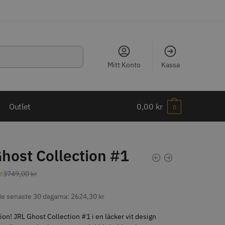
Mitt Konto
Kassa
LJARE
Outlet
0,00
kr
0
host Collection #1
ippkam 500
Kyone Ultima Hårtrimmer
r
3749,00
kr
r
1499.00 kr
 de senaste 30 dagarna:
2624,30
kr
o
Köp
Info
Köp
ion! JRL Ghost Collection #1 i en läcker vit design