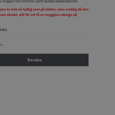
v clipper och trimmer samt dubbla laddstationer.
yen är inte så tydlig som på bilden, utan suddig då den
om skalet, allt för att få en snyggare design på
LJARE
STORSÄLJARE
3401
ger
- Klippkappa med
Solidcos Wolf 27T - 5.5"
 kr
499.00 kr
o
Köp
Info
Köp