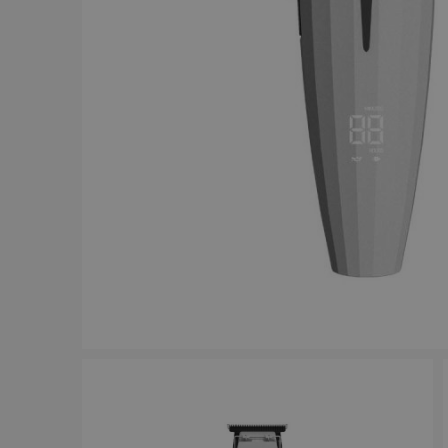
ANTAL/FRP
12
30
10
9
24
7
6
6
130
1
Jaguar s
200
1
240
1
29.00 
330
1
In
390
1
500
1
Visa mer
STORS
ANTAL HASTIGHETER
1
26
0
20
2
8
3
5