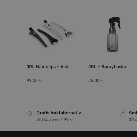
Double
1
DISTANSKAMTYP
Magnetisk
4
Slide on
3
EFFEKT (WATT)
JRL Hair clips – 6 st
JRL – Sprayflaska
2400
4
2000
1
99,00
kr
75,00
kr
2200
1
FÄRG
Gratis fraktalternativ
Smi
Svart
91
Vid köp över 499 kr
14 d
Vit
50
Krom
37
Karbonsvart
30