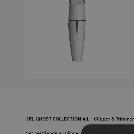
11% R
JRL - F
ANTAL TÄNDER
1799.00 
28
6
32
In
4
40
4
27
2
30
1
35
1
STORS
43
1
46
1
ANTAL VÅGOR
0
7
3
1
Comair 
JRL GHOST COLLECTION #1 – Clipper & Trimme
svart - 1
ANTISTATISK
100.0
Set bestående av Clipper & Trimmer, samt två la