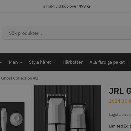
Fri frakt vid köp över
499 kr
Sök
produkter...
ÄLJARE
STORSÄLJARE
STORSÄ
Man
Styla håret
Hårbotten
Alla färdiga paket
 Ghost Collection #1
JRL G
abatt
ordless MagicClip
Solidcos Wolf - 5.5"
Jaguar Kl
2624,30
k
499.00 kr
49.00 k
1849.00 kr
kr
Lägsta pris
fo
Köp
Info
Köp
Inf
Limited Edit