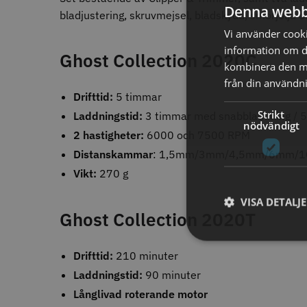
Denna webb
Nej
In
136
bladjustering, skruvmejsel, bladskydd, smörjolja 
Ja
38
Vi använder cookie
information om d
Ghost Collection 2020C
kombinera den me
AUTO. AVSTÄNGNING
STORS
från din användni
Ja
1
Drifttid:
5 timmar
efter 60 min
1
Strikt
Laddningstid:
3 timmar med snabbladdning / 5
nödvändigt
2 hastigheter:
6000 och 7500 RPM
AVSTÅNDSKAMMAR (MM)
Distanskammar
: 1,5mm/3mm/4,5mm/6mm/
Vikt:
270 g
3
48
8% Rab
6
38
WAHL - C
VISA DETALJ
10
29
Ghost Collection 2020T
13
28
1999.00 
4.5
19
1,5
In
18
Drifttid:
210 minuter
1.5
18
Laddningstid:
90 minuter
25
16
4,5
15
Långlivad roterande motor
19
13