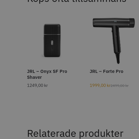
BATTERITYP
Litiumjon
45
Solidcos
BORSTENS KÄRNA
499.0
Plast
1
In
BORSTTYP
JRL – Onyx SF Pro
JRL – Forte Pro
Ventborste
2
Shaver
Rundborste
1
1249,00
kr
1999,00
kr
2499,00
kr
Visa me
BREDD PRODUKT (MM)
80
1
Relaterade produkter
CLIPSTYP