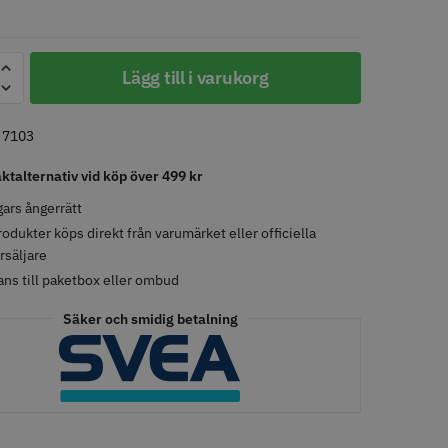
LJARE
Lägg till i varukorg
m
:
7103
aktalternativ vid köp över 499 kr
ars ångerrätt
rodukter köps direkt från varumärket eller officiella
Wolf 27T - 5.5"
Jaguar saxolja
rsäljare
ans till paketbox eller ombud
 kr
29.00 kr
o
Köp
Info
Köp
Säker och smidig betalning