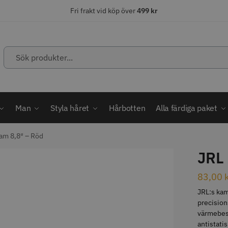
Fri frakt vid köp över
499 kr
Sök
produkter...
ÄLJARE
STORSÄLJARE
STORSÄ
Man
Styla håret
Hårbotten
Alla färdiga paket
am 8,8″ – Röd
JRL
abatt
ordless MagicClip
Solidcos Wolf - 5.5"
Jaguar Kl
83,00
JRL:s kam
499.00 kr
49.00 k
1849.00 kr
kr
precision
fo
Köp
Info
Köp
Inf
värmebest
antistati