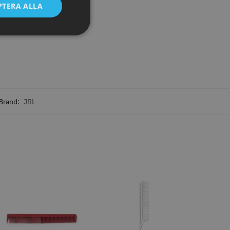
PTERA ALLA
23% Rabatt
mbiclips 95 mm
JRL - FreshFade 2020 gold
st
combo kit
 kr
2299.00 kr
2999.00 kr
o
Köp
Info
Köp
Brand:
JRL
STORSÄLJARE
8% Rabatt
rim Reaper I
WAHL - Cordless Detailer
l Shaver
 kr
1849.00 kr
1999.00 kr