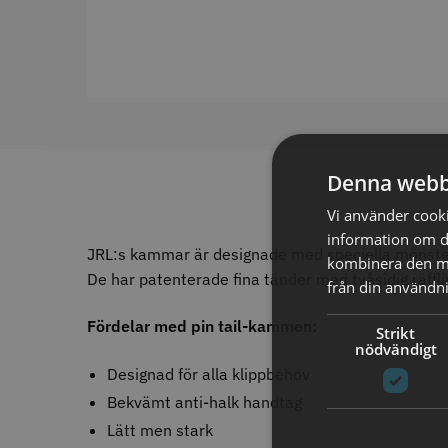
ANTAL/FRP
12
30
10
9
24
7
6
6
130
1
WAHL - 
200
1
240
Denna webb
1
699.0
330
1
Vi använder cookie
In
390
1
information om d
500
1
JRL:s kammar är designade med speciella mönster oc
kombinera den me
Visa mer
De har patenterade fina tänder med tvåsidig räffli
från din användni
STORS
Fördelar med pin tail-kammen:
Strikt
ANTAL HASTIGHETER
nödvändigt
Designad för alla klippbehov
1
26
0
Bekvämt anti-halk handtag
20
2
8
Lätt men stark
3
5