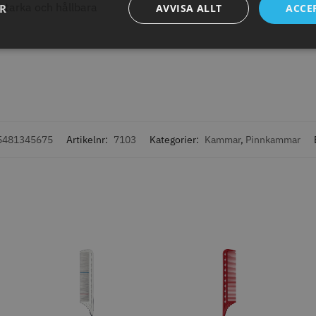
starka och hållbara
ER
AVVISA ALLT
ACCE
att
Legend Cordless
Kyone Vintage Zero Trimmer
Comair co
svart - 10 
799.00 kr
100.00
1849.00 kr
kr
fo
Köp
Info
Köp
Inf
5481345675
Artikelnr:
7103
Kategorier:
Kammar
,
Pinnkammar
STORSÄLJARE
11% Rabatt
ntspole 13 mm x 91
JRL - FreshFade 2020C,
Kyone - G
rå - 12 st
Gold
Single Foi
kr
569.00
1599.00 kr
1799.00 kr