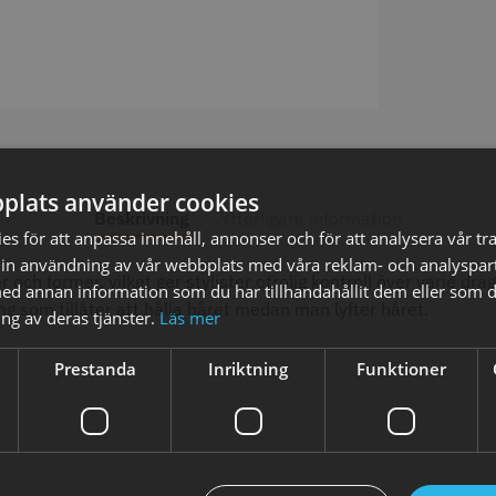
Super Close
Permanentspole 16 mm x 91
WAHL - Spe
mm grå/antracit - 12 st
118 ml
plats använder cookies
0 kr
35.00 kr
119.00
Beskrivning
Ytterligare information
s för att anpassa innehåll, annonser och för att analysera vår tra
fo
Köp
Info
Köp
Inf
in användning av vår webbplats med våra reklam- och analyspar
h former, vilket ger stylister otrolig kontroll över varje drag
d annan information som du har tillhandahållit dem eller som d
ng som tillåter att hålla håret medan man lyfter håret.
ng av deras tjänster.
Läs mer
ÄLJARE
STORSÄ
Prestanda
Inriktning
Funktioner