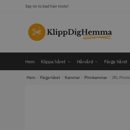
Skip
Skip
Say no to bad hair tools!
to
to
navigation
content
KATEGORI
Frisörsaxar
STORS
Färga håret
Hårbotten
Hem
Klippa håret
Hårvård
Färga håret
Hårvård
Klippa håret
Hem
Färga håret
Kammar
Pinnkammar
JRL Pinnk
Man
/
/
/
/
Nackspeglar
Outlet
12% R
Paket
WAHL - C
Rakapparat
Visa mer
2099.00 
In