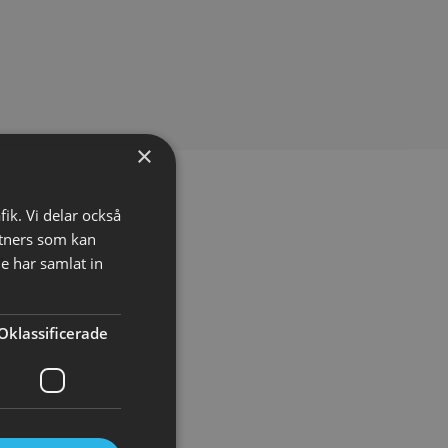
cialolja för skär
Säkerhetshyvel - Halmstad
×
 kr
399.00 kr
fik. Vi delar också
o
Köp
Info
Köp
tners som kan
.
e har samlat in
LJARE
Oklassificerade