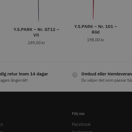
fo
Köp
Info
Köp
Inf
Y.S.PARK – Nr. 101 –
Y.S.PARK – Nr. GT12 –
FYNDVARA
STORSÄ
Röd
Vit
198,00
kr
249,00
kr
dig retur inom 14 dagar
Ombud eller Hemleveran
abatt
agars ångerrätt
Du väljer det som passar bä
lver 12 cm x 250 m -
Y.S.PARK Nr. 122 special
Jaguar Pre
6.0
86.00 kr
659.00
219.00 kr
r
fo
Köp
Info
Köp
Inf
Följ oss
to
Facebook