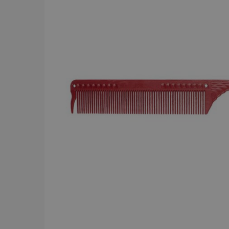
BRAND
Y.S.PARK
284
Comair
143
Dessata
87
Wahl
75
JRL
56
Kyone
54
Jaguar
52
Cera
43
Revlon
42
American Crew
39
Comair t
mm x 50
Visa mer
59.00 
In
PRICE
19
7867
STORS