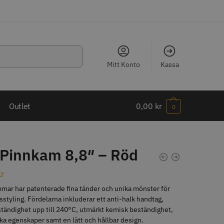
Mitt Konto
Kassa
LJARE
Outlet
0,00
kr
0
 Pinnkam 8,8″ – Röd
ippkam 500
Kyone Ultima Hårtrimmer
kr
mar har patenterade fina tänder och unika mönster för
r
1499.00 kr
sstyling. Fördelarna inkluderar ett anti-halk handtag,
o
Köp
Info
Köp
ändighet upp till 240°C, utmärkt kemisk beständighet,
ska egenskaper samt en lätt och hållbar design.