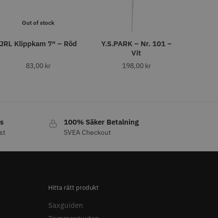
o
Köp
Info
Köp
Out of stock
JRL Klippkam 7″ – Röd
Y.S.PARK – Nr. 101 –
LJARE
Vit
83,00
kr
198,00
kr
s
100% Säker Betalning
st
SVEA Checkout
 Style Relax Slice
WAHL - Legend
 kr
1449.00 kr
o
Köp
Info
Köp
Hitta rätt produkt
Saxguiden