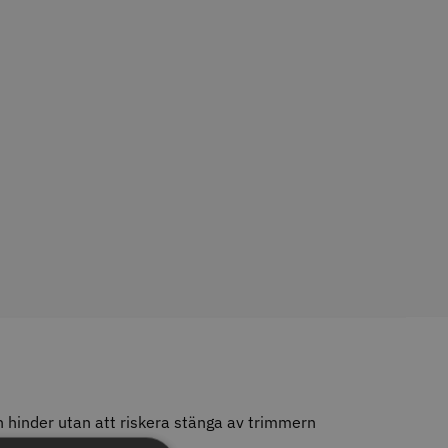
tspole 16 mm x 91
WAHL - Specialolja för skär
racit - 12 st
118 ml
r
119.00 kr
o
Köp
Info
Köp
LJARE
 hinder utan att riskera stänga av trimmern