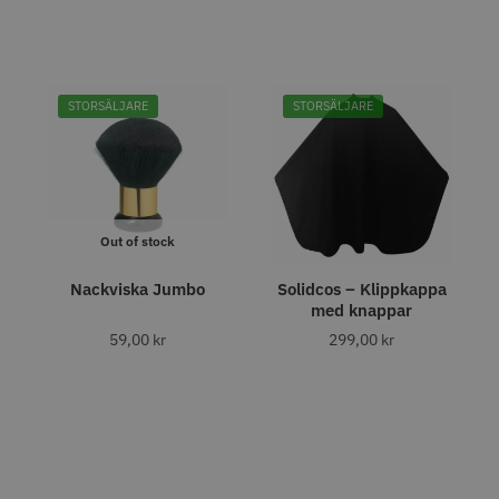
fo
Köp
Info
Köp
Inf
STORSÄLJARE
STORSÄLJARE
STORSÄLJARE
STORSÄ
Out of stock
Nackviska Jumbo
Solidcos – Klippkappa
8% Rabatt
med knappar
Grim Reaper I
WAHL - Cordless Detailer
Jaguar Pre
oil Shaver
5.5
59,00
kr
299,00
kr
0 kr
659.00
1849.00 kr
1999.00 kr
fo
Köp
Info
Köp
Inf