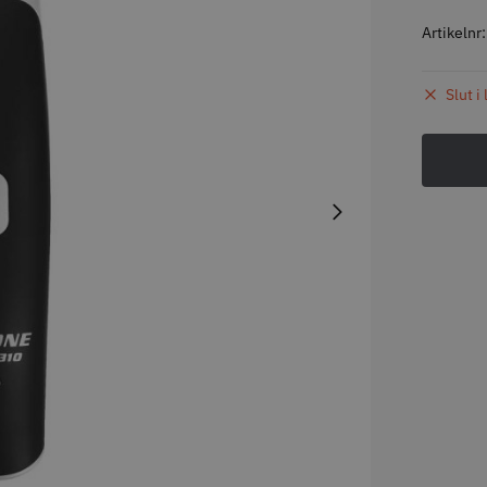
Artikelnr
STORSÄLJARE
STORSÄ
Slut i
oppapper vikta - 70
Jaguar Pre Style Relax Slice
Solidcos 
 mm - 500 st
5.5
knappar
kr
659.00 kr
299.00
fo
Köp
Info
Köp
Inf
STORSÄLJARE