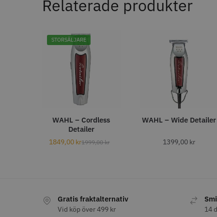
Relaterade produkter
FYNDV
Visa mer
STORSÄLJARE
BATTERITID - UPP TILL
(MIN)
240
10
100
Y.S.PARK
9
120
9
180
86.00 
6
200
5
WAHL – Cordless
WAHL – Wide Detailer
In
150
Detailer
4
300
4
1849,00
kr
1399,00
kr
1999,00
kr
0
3
60
3
90
3
Visa mer
Gratis fraktalternativ
Smi
Vid köp över 499 kr
14 d