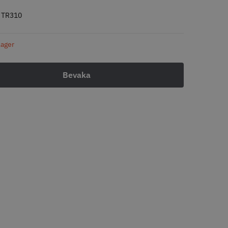
:
TR310
LJARE
STORSÄLJARE
 lager
- Klippkappa med
Solidcos Wolf 27T - 5.5"
 kr
499.00 kr
o
Köp
Info
Köp