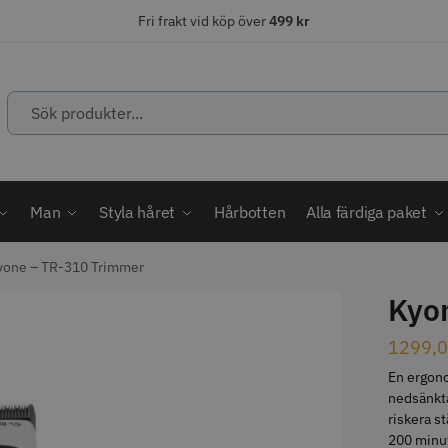
Fri frakt vid köp över
499 kr
Sök
produkter...
ÄLJARE
STORSÄLJARE
STORSÄ
Man
Styla håret
Hårbotten
Alla färdiga paket
yone – TR-310 Trimmer
Kyo
abatt
ordless MagicClip
Solidcos Wolf - 5.5"
Jaguar Kl
1299,
En ergono
499.00 kr
49.00 k
1849.00 kr
kr
nedsänkta
fo
Köp
Info
Köp
Inf
riskera s
200 minut