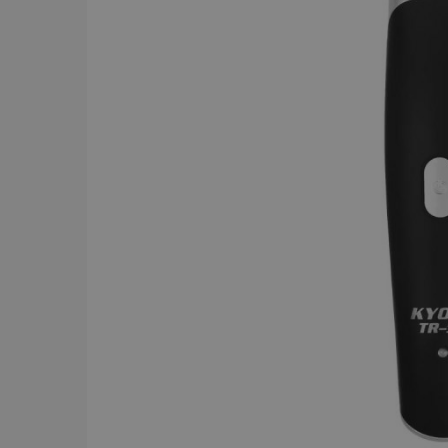
BRAND
Y.S.PARK
284
Comair
143
Dessata
87
Wahl
75
JRL
56
Kyone
54
Jaguar
52
Cera
43
Revlon
42
American Crew
39
Comair t
mm x 50
Visa mer
59.00 
In
PRICE
19
7867