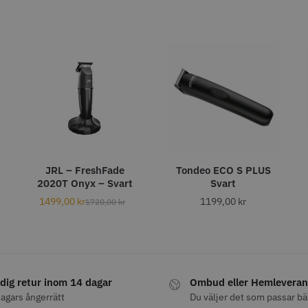
ARA
STORSÄLJARE
 Nr. 122 special
Jaguar Pre Style Relax Slice
WAHL - L
6.0
kr
659.00 kr
1449.0
JRL – FreshFade
Tondeo ECO S PLUS
fo
Köp
Info
Köp
Inf
2020T Onyx – Svart
Svart
1499,00
kr
1199,00
kr
1720,00
kr
dig retur inom 14 dagar
Ombud eller Hemleveran
agars ångerrätt
Du väljer det som passar bä