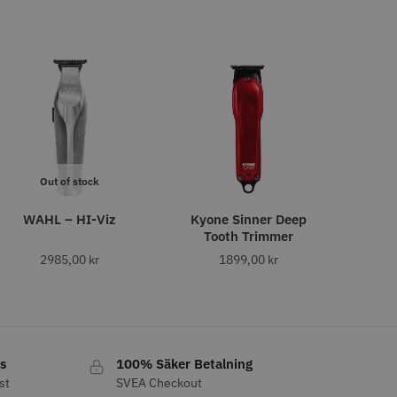
egend
JRL - Onyx SF Pro Shaver
Out of stock
0 kr
1249.00 kr
WAHL – HI-Viz
Kyone Sinner Deep
o
Köp
Info
Köp
Tooth Trimmer
2985,00
kr
1899,00
kr
s
100% Säker Betalning
st
SVEA Checkout