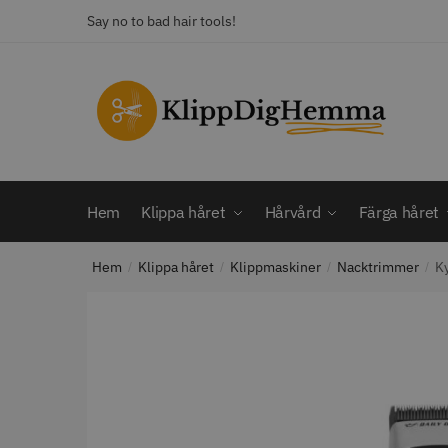
Skip
Skip
Say no to bad hair tools!
to
to
navigation
content
KATEGORI
Frisörsaxar
STORS
Färga håret
Hårbotten
Hem
Klippa håret
Hårvård
Färga håret
Hårvård
Klippa håret
Hem
Klippa håret
Klippmaskiner
Nacktrimmer
K
Man
/
/
/
/
Nackspeglar
Outlet
12% R
Paket
WAHL - C
Rakapparat
Visa mer
2099.00 
In