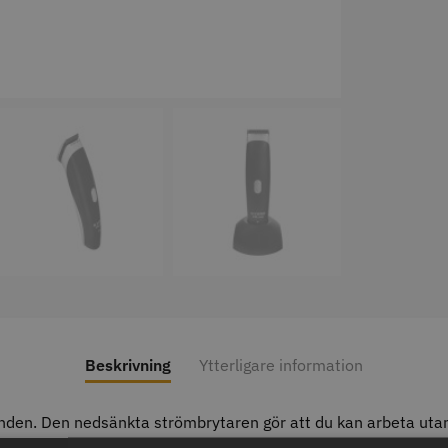
axolja
WAHL - Super Close
Permanen
mm grå/ant
kr
699.00 kr
35.00 k
fo
Köp
Info
Köp
Inf
ÄLJARE
STORSÄ
Beskrivning
Ytterligare information
anden. Den nedsänkta strömbrytaren gör att du kan arbeta utan