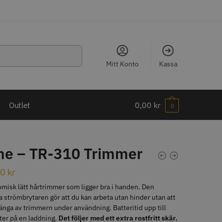
Mitt Konto
Kassa
LJARE
Outlet
0,00
kr
0
ne – TR-310 Trimmer
ippkam 500
Kyone Ultima Hårtrimmer
00
kr
misk lätt hårtrimmer som ligger bra i handen. Den
r
1499.00 kr
 strömbrytaren gör att du kan arbeta utan hinder utan att
o
Köp
Info
Köp
tänga av trimmern under användning. Batteritid upp till
er på en laddning.
Det följer med ett extra rostfritt skär.