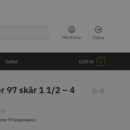
Mitt Konto
Kassa
LJARE
Outlet
0,00
kr
0
r 97 skär 1 1/2 – 4
ippkam 500
Kyone Ultima Hårtrimmer
0
kr
r
1499.00 kr
 Oster 97 klippmaskin
o
Köp
Info
Köp