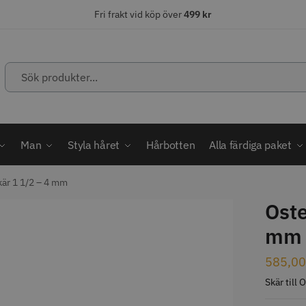
Fri frakt vid köp över
499 kr
Sök
produkter...
ÄLJARE
STORSÄLJARE
STORSÄ
Man
Styla håret
Hårbotten
Alla färdiga paket
kär 1 1/2 – 4 mm
Oste
abatt
mm
ordless MagicClip
Solidcos Wolf - 5.5"
Jaguar Kl
585,0
499.00 kr
49.00 k
1849.00 kr
kr
Skär till
fo
Köp
Info
Köp
Inf