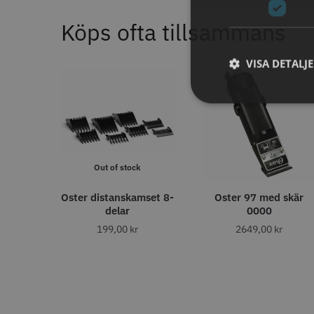
11% R
Köps ofta tillsammans
JRL - F
ANTAL TÄNDER
1799.00 
VISA DETALJ
28
6
32
In
4
40
4
27
2
30
1
35
1
STORS
43
1
Out of stock
46
1
Oster distanskamset 8-
Oster 97 med skär
delar
0000
ANTAL VÅGOR
199,00
kr
2649,00
kr
0
7
3
1
Comair 
svart - 1
ANTISTATISK
100.0