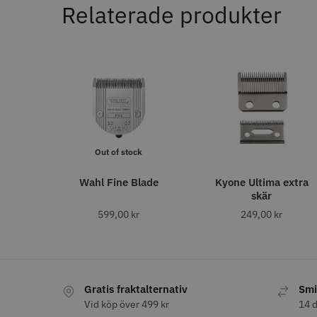
Relaterade produkter
Nej
In
136
Ja
38
AUTO. AVSTÄNGNING
Ja
1
efter 60 min
1
Out of stock
AVSTÅNDSKAMMAR (MM)
3
Wahl Fine Blade
Kyone Ultima extra
48
skär
6
38
Kyone - 
10
29
Single F
599,00
kr
249,00
kr
13
28
569.0
4.5
19
1,5
In
18
1.5
18
25
16
Gratis fraktalternativ
Smi
4,5
15
Vid köp över 499 kr
14 d
19
13