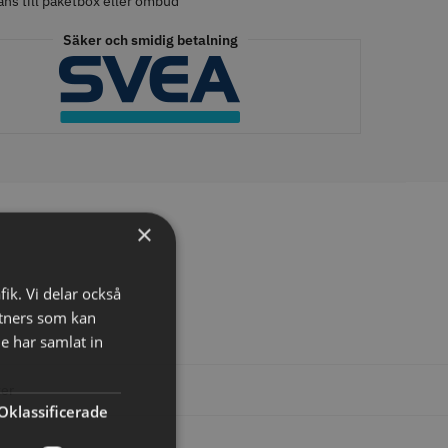
ans till paketbox eller ombud
Säker och smidig betalning
tspole 16 mm x 91
WAHL - Specialolja för skär
racit - 12 st
118 ml
r
119.00 kr
o
Köp
Info
Köp
×
fik. Vi delar också
LJARE
tners som kan
e har samlat in
er
Oklassificerade