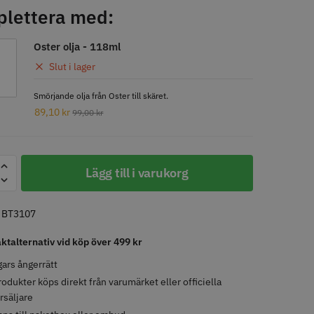
lettera med:
LJARE
STORSÄLJARE
Oster olja - 118ml
Slut i lager
Smörjande olja från Oster till skäret.
89,10
kr
99,00
kr
- Klippkappa med
Solidcos Wolf 27T - 5.5"
Lägg till i varukorg
 kr
499.00 kr
:
BT3107
o
Köp
Info
Köp
aktalternativ vid köp över 499 kr
ars ångerrätt
rodukter köps direkt från varumärket eller officiella
rsäljare