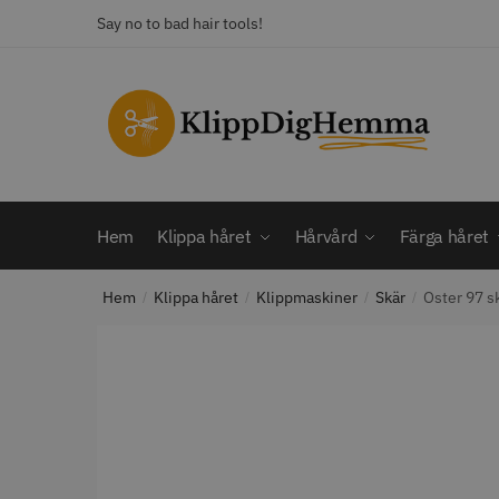
Skip
Skip
Say no to bad hair tools!
to
to
navigation
content
KATEGORI
Frisörsaxar
STORS
Färga håret
Hårbotten
Hem
Klippa håret
Hårvård
Färga håret
Hårvård
Klippa håret
Hem
Klippa håret
Klippmaskiner
Skär
Oster 97 s
Man
/
/
/
/
Nackspeglar
Outlet
12% R
Paket
WAHL - C
Rakapparat
Visa mer
2099.00 
In