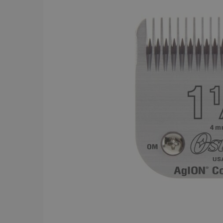
BRAND
Y.S.PARK
284
Comair
143
Dessata
87
Wahl
75
JRL
56
Kyone
54
Jaguar
52
Cera
43
Revlon
42
American Crew
39
Comair t
mm x 50
Visa mer
59.00 
In
PRICE
19
7867