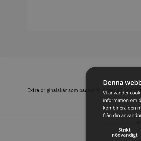
ANTAL/FRP
12
30
10
9
24
7
6
6
130
1
Jaguar s
200
1
240
1
29.00 
330
1
In
390
1
500
1
Denna webb
Visa mer
Extra originalskär som passar till Oster 97 och Os
Vi använder cookie
STORS
information om d
kombinera den me
ANTAL HASTIGHETER
från din användni
1
26
E
0
20
Strikt
2
8
nödvändigt
3
5