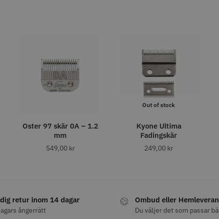
fo
Köp
Info
Köp
Inf
STORSÄLJARE
STORSÄ
Out of stock
Oster 97 skär 0A – 1.2
Kyone Ultima
8% Rabatt
mm
Fadingskär
Grim Reaper I
WAHL - Cordless Detailer
Jaguar Pre
oil Shaver
5.5
549,00
kr
249,00
kr
0 kr
659.00
1849.00 kr
1999.00 kr
fo
Köp
Info
Köp
Inf
dig retur inom 14 dagar
Ombud eller Hemleveran
agars ångerrätt
Du väljer det som passar bä