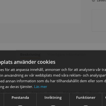
Lever
axolja
WAHL - Super Close
Permanen
mm grå/ant
kr
699.00 kr
35.00 k
fo
Köp
Info
Köp
Inf
Beskrivning
Ytterligare information
plats använder cookies
ter 97 Cordless
s för att anpassa innehåll, annonser och för att analysera vår tra
ÄLJARE
STORSÄ
in användning av vår webbplats med våra reklam- och analyspar
d annan information som du har tillhandahållit dem eller som d
ng av deras tjänster.
Läs mer
AN:
34264404496
Artikelnr:
BT3107
Kategori:
Skär
Brand:
Ost
Prestanda
Inriktning
Funktioner