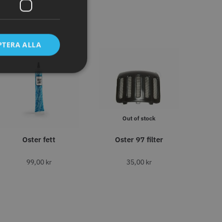
tt
egend Cordless
Kyone Vintage Zero Trimmer
799.00 kr
1849.00 kr
r
PTERA ALLA
o
Köp
Info
Köp
STORSÄLJARE
Out of stock
Oster fett
Oster 97 filter
99,00
kr
35,00
kr
11% Rabatt
tspole 13 mm x 91
JRL - FreshFade 2020C,
å - 12 st
Gold
r
1599.00 kr
1799.00 kr