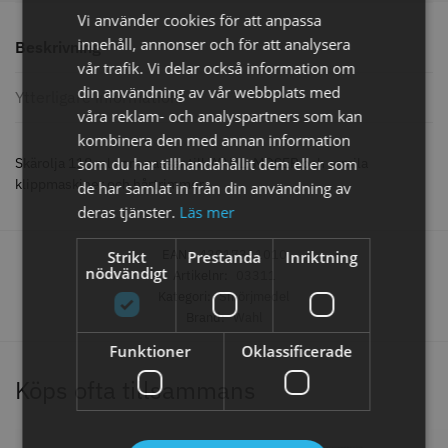
knappar
Vi använder cookies för att anpassa
299.00 kr
499.00 kr
innehåll, annonser och för att analysera
Beskrivning
Info
Köp
Info
Köp
vår trafik. Vi delar också information om
din användning av vår webbplats med
Ytterligare information
våra reklam- och analyspartners som kan
kombinera den med annan information
STORSÄLJARE
som du har tillhandahållit dem eller som
Skärolja 118 ml som passar till WAHL, MOSER och ermila
klippmaskiner och hårtrimmer
de har samlat in från din användning av
deras tjänster.
Läs mer
EAN:
43917331010
Strikt
Prestanda
Inriktning
nödvändigt
Artikelnr:
03311
Kategori:
Smörjmedel
Brand:
Wahl
Jaguar saxolja
WAHL - Super Close
Funktioner
Oklassificerade
29.00 kr
699.00 kr
Köps ofta tillsammans
Info
Köp
Info
Köp