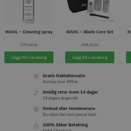
WAHL – Cleaning spray
WAHL – Blade Care Set
K
11% Rabatt
JRL - FreshFade 2020C
Säkerhetshyvel - Halmstad
179,00
kr
499,00
kr
399.00 kr
1599.00 kr
1799.00 kr
Lägg till i varukorg
Lägg till i varukorg
Info
Köp
Info
Köp
Gratis fraktalternativ
Vid köp över 499 kr
STORSÄLJARE
Smidig retur inom 14 dagar
14 dagars ångerrätt
Ombud eller Hemleverans
Du väljer det som passar bäst
100% Säker Betalning
SVEA Checkout