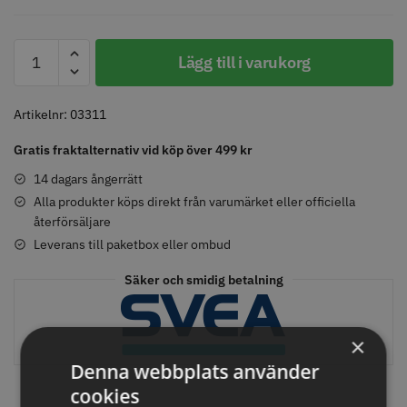
WAHL
Lägg till i varukorg
-
Comair toppapper vikta - 70 mm
Jaguar Pre Style Relax Slice 5.5
Specialolja
x 50 mm - 500 st
för
Artikelnr:
03311
59.00 kr
659.00 kr
skär
Gratis fraktalternativ vid köp över 499 kr
Info
Köp
Info
Köp
118
ml
14 dagars ångerrätt
mängd
Alla produkter köps direkt från varumärket eller officiella
återförsäljare
STORSÄLJARE
STORSÄLJARE
Leverans till paketbox eller ombud
Säker och smidig betalning
×
Denna webbplats använder
cookies
Solidcos - Klippkappa med
Solidcos Wolf 27T - 5.5"