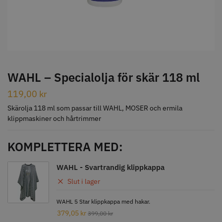
STORSÄLJARE
WAHL – Specialolja för skär 118 ml
119,00
kr
Jaguar Klippkam 500
Kyone Ultima Hårtrimmer
Skärolja 118 ml som passar till WAHL, MOSER och ermila
49.00 kr
1499.00 kr
klippmaskiner och hårtrimmer
Info
Köp
Info
Köp
KOMPLETTERA MED:
WAHL - Svartrandig klippkappa
STORSÄLJARE
Slut i lager
WAHL 5 Star klippkappa med hakar.
379,05
kr
399,00
kr