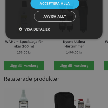
ACCEPTERA ALLA
AVVISA ALLT
VISA DETALJER
WAHL – Specialolja för
Kyone Ultima
W
skär 200 ml
Hårtrimmer
159,00
kr
1499,00
kr
Permanentspole 16 mm x 91
WAHL - Specialolja för skär 118
mm grå/antracit - 12 st
ml
Lägg till i varukorg
Lägg till i varukorg
35.00 kr
119.00 kr
Info
Köp
Info
Köp
Relaterade produkter
STORSÄLJARE