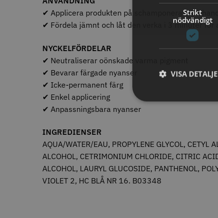
ANVÄNDNING
11% R
Strikt
✔ Applicera produkten på schamponerat och hand
JRL - F
nödvändigt
✔ Fördela jämnt och låt den verka i 3 minuter för 
ANTAL TÄNDER
1799.00 
28
6
NYCKELFÖRDELAR
32
In
4
✔ Neutraliserar oönskade varma pigment
40
4
✔ Bevarar färgade nyanser
VISA DETALJ
27
2
✔ Icke-permanent färg
30
1
✔ Enkel applicering
35
1
STORS
43
✔ Anpassningsbara nyanser
1
46
1
INGREDIENSER
AQUA/WATER/EAU, PROPYLENE GLYCOL, CETYL 
ANTAL VÅGOR
ALCOHOL, CETRIMONIUM CHLORIDE, CITRIC ACI
0
7
ALCOHOL, LAURYL GLUCOSIDE, PANTHENOL, POLY
3
1
VIOLET 2, HC BLÅ NR 16. B03348
Comair 
svart - 1
ANTISTATISK
100.0