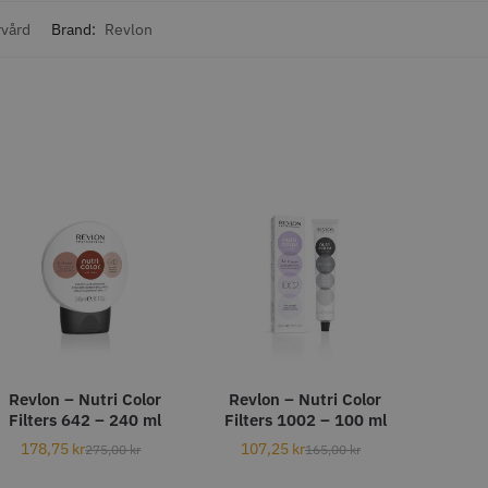
o
Köp
Info
Köp
vård
Brand:
Revlon
LJARE
29% Rabatt
 Style Ergo Slice
Folie silver 12 cm x 250 m -
15 my
 kr
219.00 kr
309.00 kr
o
Köp
Info
Köp
Revlon – Nutri Color
Revlon – Nutri Color
Filters 642 – 240 ml
Filters 1002 – 100 ml
178,75
kr
107,25
kr
275,00
kr
165,00
kr