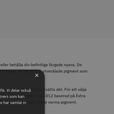
tspole 16 mm x 91
WAHL - Specialolja för skär
racit - 12 st
118 ml
r
119.00 kr
o
Köp
Info
Köp
eller behålla din befintliga färgade nyans. De
ket innebär att de är fullt utvecklade pigment som
×
LJARE
ter du använder för att tvätta det. För att välja
fik. Vi delar också
exempel är nyansen Tex 1012 baserad på Extra
tners som kan
ör att neutralisera oönskade varma pigment.
e har samlat in