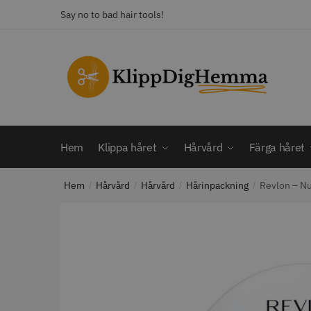
Skip
Skip
Say no to bad hair tools!
to
to
navigation
content
KATEGORI
Frisörsaxar
STORS
Färga håret
Hårbotten
Hem
Klippa håret
Hårvård
Färga håret
Hårvård
Klippa håret
Hem
Hårvård
Hårvård
Hårinpackning
Revlon – Nu
Man
/
/
/
/
Nackspeglar
Outlet
12% R
Paket
WAHL - C
Rakapparat
Visa mer
2099.00 
In