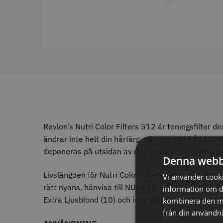
ANTAL/FRP
12
30
10
9
24
7
6
6
130
1
Jaguar s
200
1
240
1
29.00 
330
1
In
390
1
500
1
Revlon’s Nutri Color Filters 512 är toningsfilter d
Visa mer
ändrar inte helt din hårfärg, till exempel från blo
deponeras på utsidan av ditt hårstrå. De är inte p
STORS
Denna webb
ANTAL HASTIGHETER
Livslängden för Nutri Color Filters beror på faktor
Vi använder cookie
rätt nyans, hänvisa till NUMRERINGSSYSTEMET FÖ
information om d
1
26
0
Extra Ljusblond (10) och innehåller aska (1) och i
kombinera den me
20
2
8
från din användni
3
5