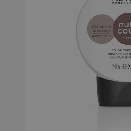
BRAND
Y.S.PARK
284
Comair
143
Dessata
87
Wahl
75
JRL
56
Kyone
54
Jaguar
52
Cera
43
Revlon
42
American Crew
39
Comair t
mm x 50
Visa mer
59.00 
In
PRICE
19
7867