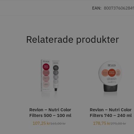
Nej
In
136
EAN:
800737606284
Ja
38
AUTO. AVSTÄNGNING
Relaterade produkter
Ja
1
efter 60 min
1
AVSTÅNDSKAMMAR (MM)
3
48
6
38
Kyone - 
10
29
Single F
13
28
569.0
4.5
19
1,5
In
18
Revlon – Nutri Color
Revlon – Nutri Color
1.5
Filters 500 – 100 ml
Filters 740 – 240 ml
18
25
16
107,25
kr
178,75
kr
165,00
kr
275,00
kr
4,5
15
19
13