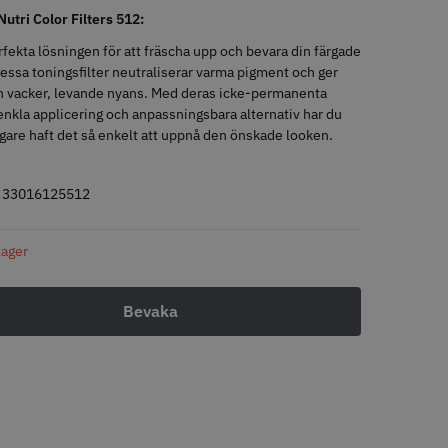
Nutri Color Filters 512:
rfekta lösningen för att fräscha upp och bevara din färgade
LJARE
STORSÄLJARE
Dessa toningsfilter neutraliserar varma pigment och ger
en vacker, levande nyans. Med deras icke-permanenta
enkla applicering och anpassningsbara alternativ har du
digare haft det så enkelt att uppnå den önskade looken.
:
33016125512
- Klippkappa med
Solidcos Wolf 27T - 5.5"
 lager
 kr
499.00 kr
o
Köp
Info
Köp