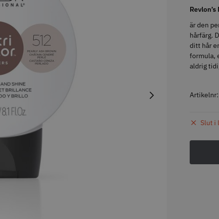
Revlon’s 
är den pe
STORSÄLJARE
STORSÄ
hårfärg. 
ditt hår 
formula, 
aldrig ti
Artikelnr
oppapper vikta - 70
Jaguar Pre Style Relax Slice
Solidcos 
Slut i
 mm - 500 st
5.5
knappar
kr
659.00 kr
299.00
fo
Köp
Info
Köp
Inf
STORSÄLJARE