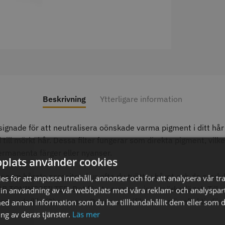
axolja
WAHL - Super Close
Permanen
mm grå/ant
kr
699.00 kr
35.00 k
Beskrivning
Ytterligare information
fo
Köp
Info
Köp
Inf
esignade för att neutralisera oönskade varma pigment i ditt hår 
nd till mörkt hår. Dessa filter fungerar som direkta pigment, vil
ermanenta färger eller nyanser.
ÄLJARE
STORSÄ
plats använder cookies
er som hårets porositet, hur ofta du tvättar håret och de produk
s för att anpassa innehåll, annonser och för att analysera vår tra
R TONINGSFILTER. Det första numret visar mörkerläget. Till 
in användning av vår webbplats med våra reklam- och analyspar
riserande/lila (2) nyanser. Denna specifika nyans är effektiv f
d annan information som du har tillhandahållit dem eller som d
ng av deras tjänster.
Läs mer