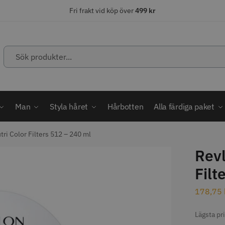
Fri frakt vid köp över
499 kr
Sök
produkter...
ÄLJARE
STORSÄLJARE
STORSÄ
Man
Styla håret
Hårbotten
Alla färdiga paket
tri Color Filters 512 – 240 ml
Revl
abatt
Filt
ordless MagicClip
Solidcos Wolf - 5.5"
Jaguar Kl
178,75
499.00 kr
49.00 k
1849.00 kr
kr
fo
Köp
Info
Köp
Inf
Lägsta pr