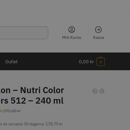
Mitt Konto
Kassa
LJARE
Outlet
0,00
kr
0
on – Nutri Color
ers 512 – 240 ml
ippkam 500
Kyone Ultima Hårtrimmer
kr
275,00
kr
r
1499.00 kr
o
Köp
Info
Köp
is de senaste 30 dagarna:
178,75
kr