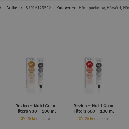
fo
Köp
Info
Köp
Inf
9
Artikelnr:
33016125512
Kategorier:
Hårinpackning
,
Hårvård
,
Hår
STORSÄLJARE
STORSÄ
8% Rabatt
Grim Reaper I
WAHL - Cordless Detailer
Jaguar Pre
oil Shaver
5.5
0 kr
659.00
1849.00 kr
1999.00 kr
fo
Köp
Info
Köp
Inf
Revlon – Nutri Color
Revlon – Nutri Color
Filters 730 – 100 ml
Filters 600 – 100 ml
107,25
kr
107,25
kr
165,00
kr
165,00
kr