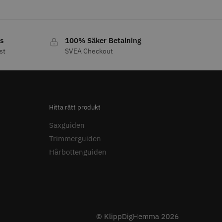
LJARE
s
100% Säker Betalning
st
SVEA Checkout
 Style Relax Slice
JRL - Onyx SF Pro Shaver
Hitta rätt produkt
 kr
1249.00 kr
Saxguiden
o
Köp
Info
Köp
Trimmerguiden
Hårbottenguiden
© KlippDigHemma 2026