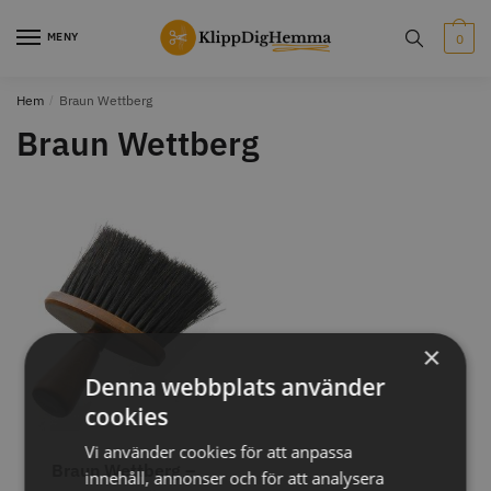
Skip
Skip
to
to
MENY
0
navigation
content
Hem
/
Braun Wettberg
STORSÄLJARE
STORSÄLJARE
Braun Wettberg
12% Rabatt
WAHL - Cordless MagicClip
Solidcos Wolf - 5.5"
×
499.00 kr
1849.00 kr
2099.00 kr
Denna webbplats använder
Info
Köp
Info
Köp
cookies
Vi använder cookies för att anpassa
Braun Wettberg –
innehåll, annonser och för att analysera