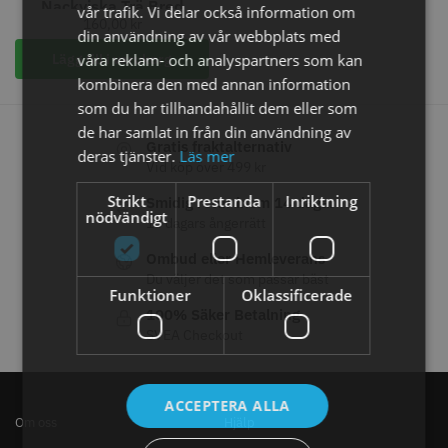
Nackviska Trä Bred
vår trafik. Vi delar också information om
STORSÄLJARE
160,00
kr
din användning av vår webbplats med
våra reklam- och analyspartners som kan
Lägg till i varukorg
kombinera den med annan information
som du har tillhandahållit dem eller som
de har samlat in från din användning av
Gratis fraktalternativ
deras tjänster.
Läs mer
Vid köp över 499 kr
Jaguar Klippkam 500
Kyone Ultima Hårtrimmer
Strikt
Prestanda
Inriktning
Smidig retur inom 14 dagar
nödvändigt
14 dagars ångerrätt
49.00 kr
1499.00 kr
Ombud eller Hemleverans
Info
Köp
Info
Köp
Du väljer det som passar bäst
Funktioner
Oklassificerade
100% Säker Betalning
SVEA Checkout
STORSÄLJARE
ACCEPTERA ALLA
Om oss
Hjälp