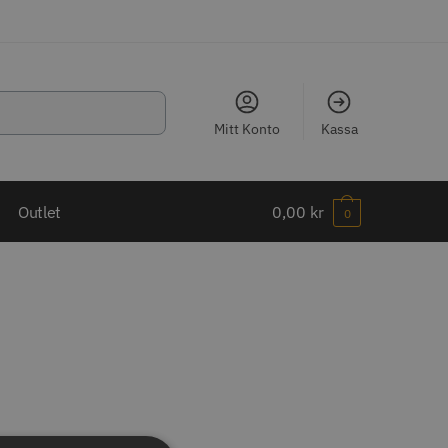
Mitt Konto
Kassa
LJARE
Outlet
0,00
kr
0
ippkam 500
Kyone Ultima Hårtrimmer
r
1499.00 kr
o
Köp
Info
Köp