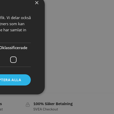
×
LJARE
STORSÄLJARE
fik. Vi delar också
tners som kan
e har samlat in
Oklassificerade
- Klippkappa med
Solidcos Wolf 27T - 5.5"
 kr
499.00 kr
PTERA ALLA
o
Köp
Info
Köp
s
100% Säker Betalning
st
SVEA Checkout