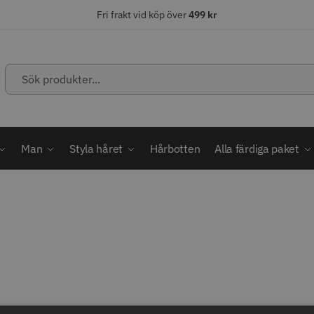
Fri frakt vid köp över
499 kr
Sök
produkter...
ÄLJARE
STORSÄLJARE
STORSÄ
Man
Styla håret
Hårbotten
Alla färdiga paket
abatt
ordless MagicClip
Solidcos Wolf - 5.5"
Jaguar Kl
499.00 kr
49.00 k
1849.00 kr
kr
fo
Köp
Info
Köp
Inf