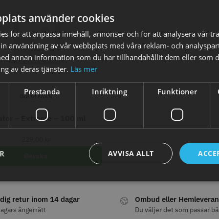
plats använder cookies
STORSÄLJARE
STORSÄ
s för att anpassa innehåll, annonser och för att analysera vår tra
in användning av vår webbplats med våra reklam- och analyspar
d annan information som du har tillhandahållit dem eller som d
ng av deras tjänster.
Läs mer
Prestanda
Inriktning
Funktioner
Out of stock
oppapper vikta - 70
Jaguar Pre Style Relax Slice
Solidcos 
ator – Extreme – 100 ml
 mm - 500 st
5.5
knappar
kr
659.00 kr
299.00
229,00
kr
ER
AVVISA ALLT
ACCE
fo
Köp
Info
Köp
Inf
Bevaka
dig retur inom 14 dagar
Ombud eller Hemleveran
STORSÄLJARE
agars ångerrätt
Du väljer det som passar bä