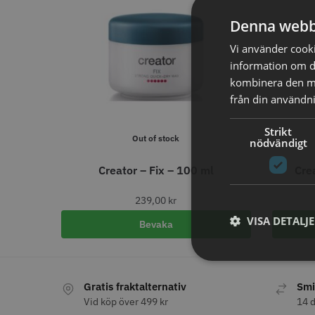
BRAND
Denna webb
Y.S.PARK
284
Comair
Vi använder cookie
143
Dessata
87
information om d
Wahl
75
kombinera den me
JRL
56
från din användni
Kyone
54
Jaguar
52
Strikt
Cera
43
Out of stock
nödvändigt
Revlon
42
American Crew
39
Comair t
Creator – Fix – 100 ml
Cre
mm x 50
Visa mer
59.00 
239,00
kr
VISA DETALJ
In
Bevaka
PRICE
19
7867
Gratis fraktalternativ
Smi
Vid köp över 499 kr
14 d