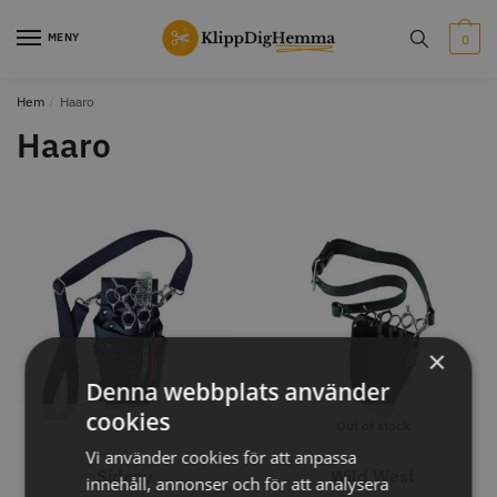
Skip
Skip
to
to
MENY
0
navigation
content
Hem
/
Haaro
STORSÄLJARE
STORSÄLJARE
Haaro
12% Rabatt
WAHL - Cordless MagicClip
Solidcos Wolf - 5.5"
×
499.00 kr
1849.00 kr
2099.00 kr
Denna webbplats använder
Info
Köp
Info
Köp
cookies
Out of stock
Out of stock
Vi använder cookies för att anpassa
Sidney
Wild West
innehåll, annonser och för att analysera