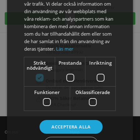
vår trafik. Vi delar också information om
STORSÄLJARE
400,00
kr
687,50
kr
din användning av vår webbplats med
våra reklam- och analyspartners som kan
Bevaka
Bevaka
kombinera den med annan information
som du har tillhandahållit dem eller som
de har samlat in från din användning av
Gratis fraktalternativ
deras tjänster.
Läs mer
Vid köp över 499 kr
Jaguar Klippkam 500
Kyone Ultima Hårtrimmer
Strikt
Prestanda
Inriktning
Smidig retur inom 14 dagar
nödvändigt
14 dagars ångerrätt
49.00 kr
1499.00 kr
Ombud eller Hemleverans
Info
Köp
Info
Köp
Du väljer det som passar bäst
Funktioner
Oklassificerade
100% Säker Betalning
SVEA Checkout
STORSÄLJARE
ACCEPTERA ALLA
Om oss
Hjälp