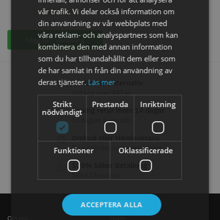
STORSÄLJARE
vår trafik. Vi delar också information om
2099,30
kr
din användning av vår webbplats med
2999,00
kr
våra reklam- och analyspartners som kan
Lägg till i varukorg
kombinera den med annan information
som du har tillhandahållit dem eller som
de har samlat in från din användning av
deras tjänster.
Läs mer
Gratis fraktalternativ
Vid köp över 499 kr
Jaguar Klippkam 500
Kyone Ultima Hårtrimmer
Strikt
Prestanda
Inriktning
Smidig retur inom 14 dagar
nödvändigt
49.00 kr
1499.00 kr
14 dagars ångerrätt
Info
Köp
Info
Köp
Ombud eller Hemleverans
Du väljer det som passar bäst
Funktioner
Oklassificerade
100% Säker Betalning
SVEA Checkout
STORSÄLJARE
ACCEPTERA ALLA
Om oss
Hjälp