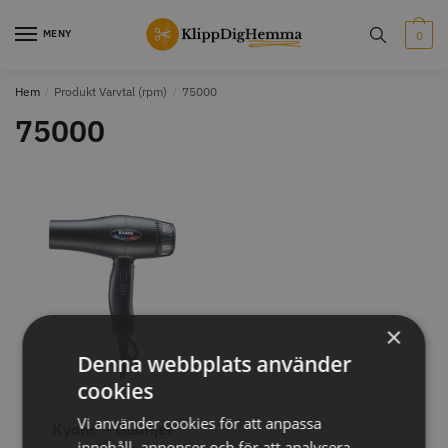
Skip
Skip
to
to
MENY
0
navigation
content
Hem
/
Produkt Varvtal (rpm)
/
75000
STORSÄLJARE
STORSÄLJARE
75000
12% Rabatt
WAHL - Cordless MagicClip
Solidcos Wolf - 5.5"
×
499.00 kr
1849.00 kr
2099.00 kr
Denna webbplats använder
Info
Köp
Info
Köp
cookies
Vi använder cookies för att anpassa
Kyone – Glamjet
innehåll, annonser och för att analysera