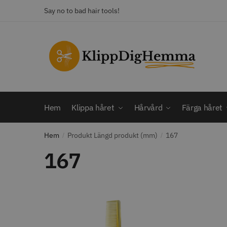
Skip
Skip
Say no to bad hair tools!
to
to
navigation
content
KATEGORI
Frisörsaxar
STORS
Färga håret
Hårbotten
Hem
Klippa håret
Hårvård
Färga håret
Hårvård
Klippa håret
Hem
Produkt Längd produkt (mm)
167
/
Man
/
Nackspeglar
167
Outlet
12% R
Paket
WAHL - C
Rakapparat
Visa mer
2099.00 
In