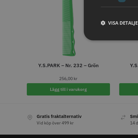
ANTAL/FRP
12
30
10
VISA DETALJ
9
24
7
6
6
130
1
Jaguar s
200
1
240
1
29.00 
330
1
Y.S.PARK – Nr. 232 – Grön
Y.S
In
390
1
500
1
256,00
kr
Visa mer
Lägg till i varukorg
STORS
ANTAL HASTIGHETER
Gratis fraktalternativ
Smi
1
26
Vid köp över 499 kr
14 d
0
20
2
8
3
5