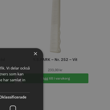
LJARE
STORSÄLJARE
×
- Klippkappa med
Solidcos Wolf 27T - 5.5"
Röd
Y.S.PARK – Nr. 252 – Vit
fik. Vi delar också
 kr
499.00 kr
233,00
kr
tners som kan
o
Köp
Info
Köp
Lägg till i varukorg
e har samlat in
Oklassificerade