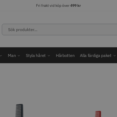
Fri frakt vid köp över
499 kr
Sök
produkter...
ÄLJARE
STORSÄLJARE
STORSÄ
Man
Styla håret
Hårbotten
Alla färdiga paket
abatt
ordless MagicClip
Solidcos Wolf - 5.5"
Jaguar Kl
499.00 kr
49.00 k
1849.00 kr
kr
fo
Köp
Info
Köp
Inf