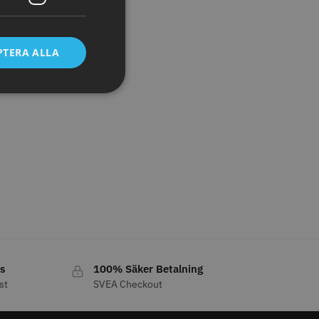
PTERA ALLA
tspole 16 mm x 91
WAHL - Specialolja för skär
racit - 12 st
118 ml
r
119.00 kr
o
Köp
Info
Köp
LJARE
s
100% Säker Betalning
st
SVEA Checkout