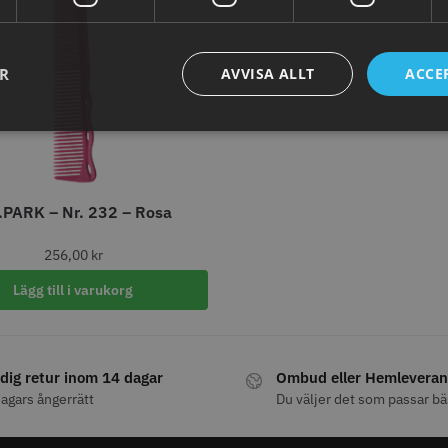
ER
AVVISA ALLT
ACCE
axolja
WAHL - Super Close
Permanen
mm grå/ant
kr
699.00 kr
35.00 k
.PARK – Nr. 232 – Rosa
fo
Köp
Info
Köp
Inf
256,00
kr
Lägg till i varukorg
ÄLJARE
STORSÄ
dig retur inom 14 dagar
Ombud eller Hemleveran
agars ångerrätt
Du väljer det som passar bä