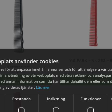
STORSÄLJARE
STORSÄ
oppapper vikta - 70
Jaguar Pre Style Relax Slice
Solidcos 
plats använder cookies
S.PARK – Nr. 252 – Flex
Y.S.PARK – Nr. 252 – 
 mm - 500 st
5.5
knappar
Karbonsvart
s för att anpassa innehåll, annonser och för att analysera vår tra
kr
659.00 kr
299.00
233,00
kr
233,00
kr
in användning av vår webbplats med våra reklam- och analyspar
fo
Köp
Info
Köp
Inf
Lägg till i varukorg
Lägg till i varukorg
d annan information som du har tillhandahållit dem eller som d
ng av deras tjänster.
Läs mer
Prestanda
Inriktning
Funktioner
STORSÄLJARE