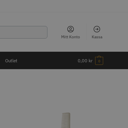
Mitt Konto
Kassa
LJARE
Outlet
0,00
kr
0
ippkam 500
Kyone Ultima Hårtrimmer
r
1499.00 kr
o
Köp
Info
Köp