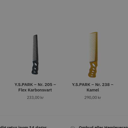
abatt
8% Raba
reshFade 2020C
Säkerhetshyvel - Halmstad
WAHL - L
399.00 kr
1599.00 kr
kr
1999.00 k
fo
Köp
Info
Köp
Inf
ÄLJARE
Y.S.PARK – Nr. 205 –
Y.S.PARK – Nr. 238 –
Flex Karbonsvart
Kamel
233,00
kr
290,00
kr
23% Rabatt
combiclips 95 mm
JRL - FreshFade 2020 gold
Permanen
0 st
combo kit
mm blå/gr
0 kr
35.00 k
2299.00 kr
2999.00 kr
dig retur inom 14 dagar
Ombud eller Hemleveran