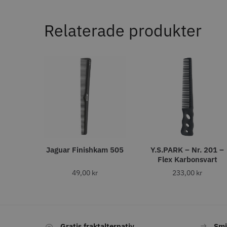
11% R
JRL - F
Relaterade produkter
ANTAL TÄNDER
1799.00 
28
6
32
In
4
40
4
27
2
30
1
35
1
STORS
43
1
46
1
Jaguar Finishkam 505
Y.S.PARK – Nr. 201 –
ANTAL VÅGOR
Flex Karbonsvart
0
49,00
kr
233,00
kr
7
3
1
Comair 
svart - 1
ANTISTATISK
100.0
Gratis fraktalternativ
Smi