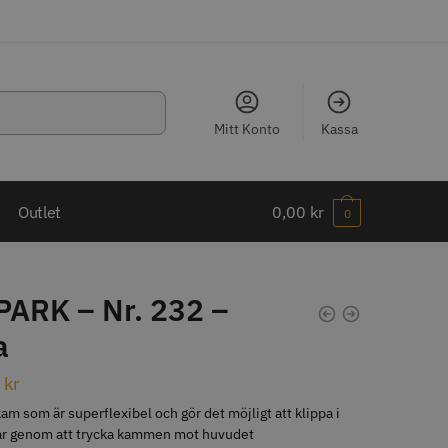
Mitt Konto
Kassa
LJARE
Outlet
0,00
kr
0
PARK – Nr. 232 –
a
ippkam 500
Kyone Ultima Hårtrimmer
0
kr
r
1499.00 kr
am som är superflexibel och gör det möjligt att klippa i
o
Köp
Info
Köp
lar genom att trycka kammen mot huvudet