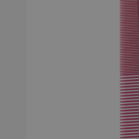
BRAND
Y.S.PARK
284
Comair
143
Dessata
87
Wahl
75
JRL
56
Kyone
54
Jaguar
52
Cera
43
Revlon
42
American Crew
39
Comair t
mm x 50
Visa mer
59.00 
In
PRICE
19
7867