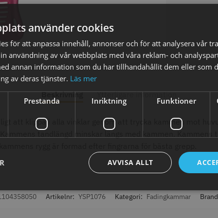
plats använder cookies
s för att anpassa innehåll, annonser och för att analysera vår tra
in användning av vår webbplats med våra reklam- och analyspar
d annan information som du har tillhandahållit dem eller som d
axolja
WAHL - Super Close
Permanen
mm grå/ant
ng av deras tjänster.
Läs mer
kr
699.00 kr
35.00 k
Beskrivning
Ytterligare information
Prestanda
Inriktning
Funktioner
fo
Köp
Info
Köp
Inf
ligt att klippa i alla vinklar genom att trycka kammen mot h
. Kammens tandlängd minskar längs med kammen. Kammens tunn
kammens rygg är formad efter fingrarna för bästa grepp.
ÄLJARE
STORSÄ
ER
AVVISA ALLT
ACCE
1104358050
Artikelnr:
YSP1076
Kategori:
Fadingkammar
Brand