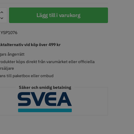
K
Lägg till i varukorg
LJARE
STORSÄLJARE
:
YSP1076
aktalternativ vid köp över 499 kr
ars ångerrätt
rodukter köps direkt från varumärket eller officiella
rsäljare
- Klippkappa med
Solidcos Wolf 27T - 5.5"
ans till paketbox eller ombud
 kr
499.00 kr
Säker och smidig betalning
o
Köp
Info
Köp