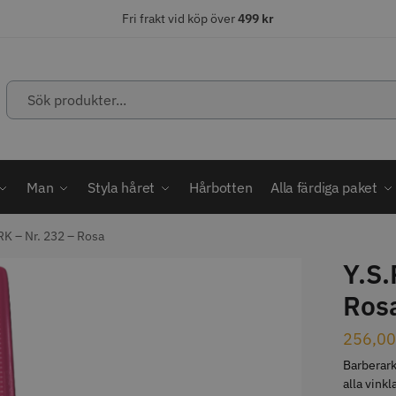
Fri frakt vid köp över
499 kr
Sök
produkter...
ÄLJARE
STORSÄLJARE
STORSÄ
Man
Styla håret
Hårbotten
Alla färdiga paket
RK – Nr. 232 – Rosa
Y.S.
abatt
Ros
ordless MagicClip
Solidcos Wolf - 5.5"
Jaguar Kl
256,0
499.00 kr
49.00 k
1849.00 kr
kr
Barberark
fo
Köp
Info
Köp
Inf
alla vink