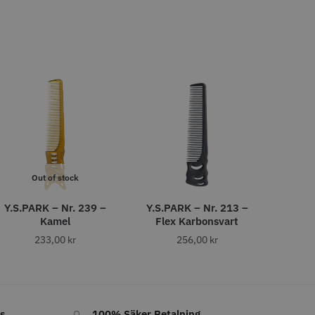
tt
egend Cordless
Kyone Vintage Zero Trimmer
799.00 kr
1849.00 kr
r
o
Köp
Info
Köp
STORSÄLJARE
Out of stock
Y.S.PARK – Nr. 239 –
Y.S.PARK – Nr. 213 –
Kamel
Flex Karbonsvart
233,00
kr
256,00
kr
11% Rabatt
tspole 13 mm x 91
JRL - FreshFade 2020C,
å - 12 st
Gold
r
1599.00 kr
1799.00 kr
s
100% Säker Betalning