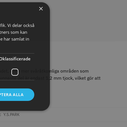
×
fik. Vi delar också
tners som kan
e har samlat in
tspole 16 mm x 91
WAHL - Specialolja för skär
racit - 12 st
118 ml
r
119.00 kr
Oklassificerade
o
Köp
Info
Köp
uvudet, även mer svåråtkomliga områden som
aste del är endast 1,2 mm tjock, vilket gör att
LJARE
PTERA ALLA
:
Y.S.PARK