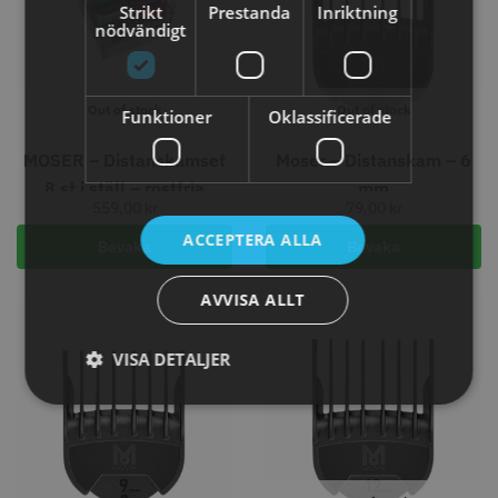
knappar
Strikt
Prestanda
Inriktning
nödvändigt
299.00 kr
499.00 kr
Info
Köp
Info
Köp
Out of stock
Out of stock
Funktioner
Oklassificerade
MOSER – Distanskamset
Moser – Distanskam – 6
STORSÄLJARE
8 st i ställ – rostfria
mm
559,00
kr
79,00
kr
ACCEPTERA ALLA
Bevaka
Bevaka
AVVISA ALLT
VISA DETALJER
Jaguar saxolja
WAHL - Super Close
29.00 kr
699.00 kr
Info
Köp
Info
Köp