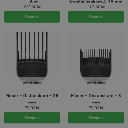
– 6 st
förhöjningskam 4-18 mm
STORSÄLJARE
229,00
kr
165,00
kr
Bevaka
Bevaka
Jaguar Klippkam 500
Kyone Ultima Hårtrimmer
49.00 kr
1499.00 kr
Info
Köp
Info
Köp
Out of stock
Out of stock
Moser – Distanskam – 25
Moser – Distanskam – 3
mm
mm
STORSÄLJARE
79,00
kr
79,00
kr
Bevaka
Bevaka