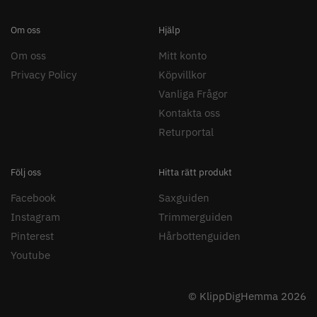
Om oss
Hjälp
Om oss
Mitt konto
Privacy Policy
Köpvillkor
Vanliga Frågor
Säkerhetshyvel - Halmstad
Kyone Vintage Zero Trimmer
Kontakta oss
399.00 kr
799.00 kr
Returportal
Info
Köp
Info
Köp
Följ oss
Hitta rätt produkt
Facebook
Saxguiden
STORSÄLJARE
Instagram
Trimmerguiden
Pinterest
Hårbottenguiden
Youtube
© KlippDigHemma 2026