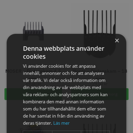
Comair toppapper vikta - 70 mm
Jaguar Pre Style Relax Slice 5.5
x 50 mm - 500 st
×
59.00 kr
659.00 kr
Denna webbplats använder
Info
Köp
Info
Köp
cookies
Out of stock
Vi använder cookies för att anpassa
MOSER – Distanskam 4.5
Moser – Distanskam – 18
innehåll, annonser och för att analysera
STORSÄLJARE
STORSÄLJARE
mm
mm
vår trafik. Vi delar också information om
69,00
kr
79,00
kr
din användning av vår webbplats med
våra reklam- och analyspartners som kan
Bevaka
Lägg till i varukorg
kombinera den med annan information
som du har tillhandahållit dem eller som
de har samlat in från din användning av
deras tjänster.
Läs mer
Solidcos - Klippkappa med
Solidcos Wolf 27T - 5.5"