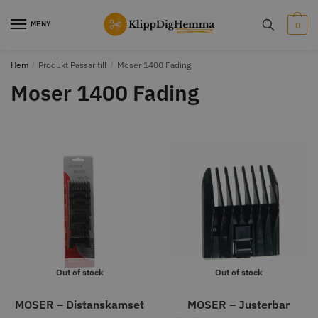
Skip
Skip
to
to
MENY
0
navigation
content
Hem
/
Produkt Passar till
/
Moser 1400 Fading
STORSÄLJARE
STORSÄLJARE
Moser 1400 Fading
12% Rabatt
WAHL - Cordless MagicClip
Solidcos Wolf - 5.5"
499.00 kr
1849.00 kr
2099.00 kr
Info
Köp
Info
Köp
Out of stock
Out of stock
MOSER – Distanskamset
MOSER – Justerbar