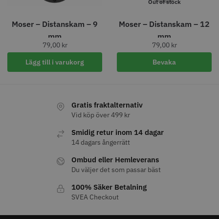
Out of stock
Moser – Distanskam – 9
Moser – Distanskam – 12
mm
mm
79,00
kr
79,00
kr
Lägg till i varukorg
Bevaka
Gratis fraktalternativ
Permanentspole 16 mm x 91
WAHL - Specialolja för skär 118
Vid köp över 499 kr
mm grå/antracit - 12 st
ml
Smidig retur inom 14 dagar
35.00 kr
119.00 kr
14 dagars ångerrätt
Info
Köp
Info
Köp
Ombud eller Hemleverans
Du väljer det som passar bäst
100% Säker Betalning
SVEA Checkout