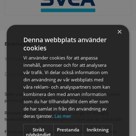
knappar
299.00 kr
499.00 kr
Info
Köp
Info
Köp
×
Denna webbplats använder
Beskrivning
cookies
STORSÄLJARE
Vi använder cookies för att anpassa
Ytterligare information
innehåll, annonser och för att analysera
vår trafik. Vi delar också information om
Dokument
din användning av vår webbplats med
våra reklam- och analyspartners som kan
kombinera den med annan information
Säker passformsteknik säkerställer att distanskammen sitter
perfekt på skäret.
som du har tillhandahållit dem eller som
Jaguar saxolja
WAHL - Super Close
de har samlat in från din användning av
Rundade kamtänder och en platt vinkel ger en behaglig
29.00 kr
699.00 kr
deras tjänster.
Läs mer
hudkomfort och glider enkelt genom håret utan att lämna spår.
Info
Köp
Info
Köp
Strikt
Prestanda
Inriktning
Formstabil mineral- och glasfiberarmerad plast säkerställer
nödvändigt