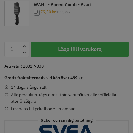
WAHL - Speed Comb - Svart
179,10
kr
199,00
kr
Comair toppapper vikta - 70 mm
Jaguar Pre Style Relax Slice 5.5
x 50 mm - 500 st
59.00 kr
659.00 kr
Moser
Lägg till i varukorg
Info
Köp
Info
Köp
-
Distanskam
-
Artikelnr:
1802-7030
9
STORSÄLJARE
STORSÄLJARE
Gratis fraktalternativ vid köp över 499 kr
mm
mängd
14 dagars ångerrätt
Alla produkter köps direkt från varumärket eller officiella
återförsäljare
Leverans till paketbox eller ombud
Säker och smidig betalning
Solidcos - Klippkappa med
Solidcos Wolf 27T - 5.5"