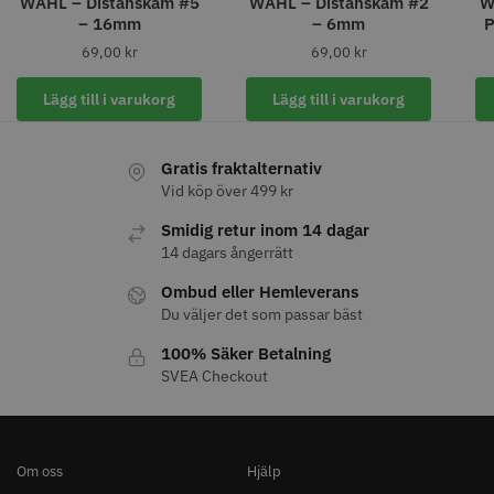
WAHL – Distanskam #5
WAHL – Distanskam #2
W
8% Rabatt
– 16mm
– 6mm
P
WAHL - Legend Cordless
Kyone Vintage Zero Trimmer
69,00
kr
69,00
kr
799.00 kr
1849.00 kr
1999.00 kr
Lägg till i varukorg
Lägg till i varukorg
Info
Köp
Info
Köp
Gratis fraktalternativ
Vid köp över 499 kr
STORSÄLJARE
Smidig retur inom 14 dagar
14 dagars ångerrätt
Ombud eller Hemleverans
Du väljer det som passar bäst
100% Säker Betalning
SVEA Checkout
23% Rabatt
Comair combiclips 95 mm svart -
JRL - FreshFade 2020 gold
10 st
combo kit
100.00 kr
2299.00 kr
2999.00 kr
Om oss
Hjälp