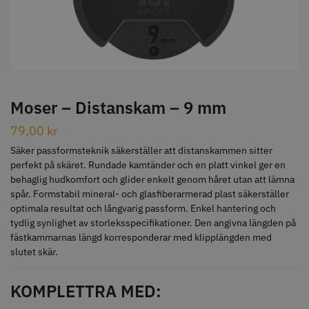
STORSÄLJARE
Moser – Distanskam – 9 mm
79,00
kr
Jaguar Klippkam 500
Kyone Ultima Hårtrimmer
Säker passformsteknik säkerställer att distanskammen sitter
49.00 kr
1499.00 kr
perfekt på skäret. Rundade kamtänder och en platt vinkel ger en
behaglig hudkomfort och glider enkelt genom håret utan att lämna
Info
Köp
Info
Köp
spår. Formstabil mineral- och glasfiberarmerad plast säkerställer
optimala resultat och långvarig passform. Enkel hantering och
tydlig synlighet av storleksspecifikationer. Den angivna längden på
fästkammarnas längd korresponderar med klipplängden med
STORSÄLJARE
slutet skär.
KOMPLETTRA MED: