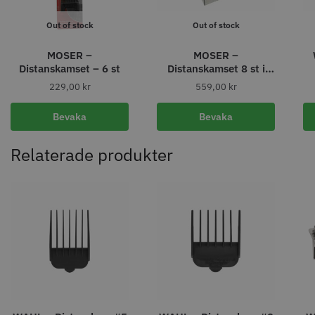
Out of stock
Out of stock
MOSER –
MOSER –
Distanskamset – 6 st
Distanskamset 8 st i
11% Rabatt
ställ – rostfria
229,00
kr
559,00
kr
JRL - FreshFade 2020C
Säkerhetshyvel - Halmstad
Bevaka
Bevaka
399.00 kr
1599.00 kr
1799.00 kr
Info
Köp
Info
Köp
Relaterade produkter
STORSÄLJARE