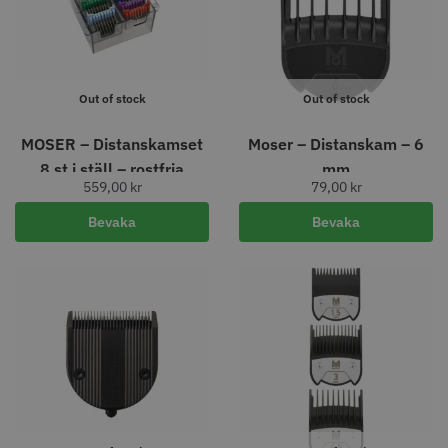
knappar
299.00 kr
499.00 kr
Info
Köp
Info
Köp
Out of stock
Out of stock
MOSER – Distanskamset
Moser – Distanskam – 6
STORSÄLJARE
8 st i ställ – rostfria
mm
559,00
kr
79,00
kr
Bevaka
Bevaka
Jaguar saxolja
WAHL - Super Close
29.00 kr
699.00 kr
Info
Köp
Info
Köp