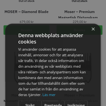
Out of stock
Out of stock
MOSER – Diamond Blade
Moser – Premium
Magnetisk Distanskam 3
679,00
kr
229,00
kr
st
×
Bevaka
Bevaka
Denna webbplats använder
cookies
Vi använder cookies för att anpassa
innehåll, annonser och för att analysera
Permanentspole 16 mm x 91
WAHL - Specialolja för skär 118
mm grå/antracit - 12 st
ml
vår trafik. Vi delar också information om
35.00 kr
119.00 kr
din användning av vår webbplats med
våra reklam- och analyspartners som kan
Info
Köp
Info
Köp
kombinera den med annan information
som du har tillhandahållit dem eller som
de har samlat in från din användning av
deras tjänster.
Läs mer
Moser – Premium
Moser – Premium
STORSÄLJARE
Magnetisk Distanskam – 6
Magnetisk Distanskam –
Strikt
Prestanda
Inriktning
89,00
kr
89,00
kr