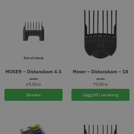
Comair toppapper vikta - 70 mm
Jaguar Pre Style Relax Slice 5.5
x 50 mm - 500 st
59.00 kr
659.00 kr
Info
Köp
Info
Köp
Out of stock
MOSER – Distanskam 4.5
Moser – Distanskam – 18
STORSÄLJARE
STORSÄLJARE
mm
mm
69,00
kr
79,00
kr
Bevaka
Lägg till i varukorg
Solidcos - Klippkappa med
Solidcos Wolf 27T - 5.5"