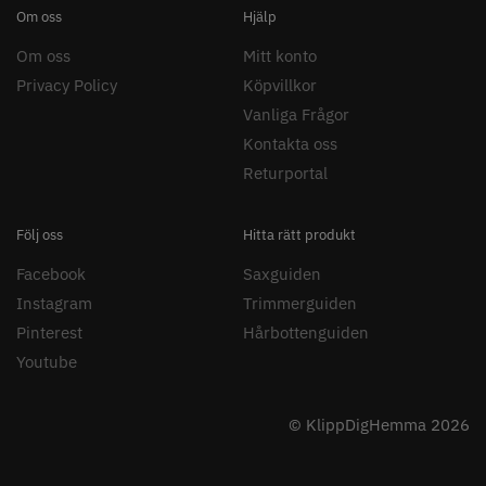
Om oss
Hjälp
Om oss
Mitt konto
29% Rabatt
Folie silver 12 cm x 250 m - 15
Y.S.PARK Nr. 122 special
Privacy Policy
Köpvillkor
my
Vanliga Frågor
86.00 kr
219.00 kr
309.00 kr
Kontakta oss
Info
Köp
Info
Köp
Returportal
Följ oss
Hitta rätt produkt
STORSÄLJARE
Facebook
Saxguiden
Instagram
Trimmerguiden
Pinterest
Hårbottenguiden
Youtube
© KlippDigHemma 2026
30% Rabatt
Jaguar Pre Style Relax Slice 6.0
Kyone - Ultima Hybrid Pro