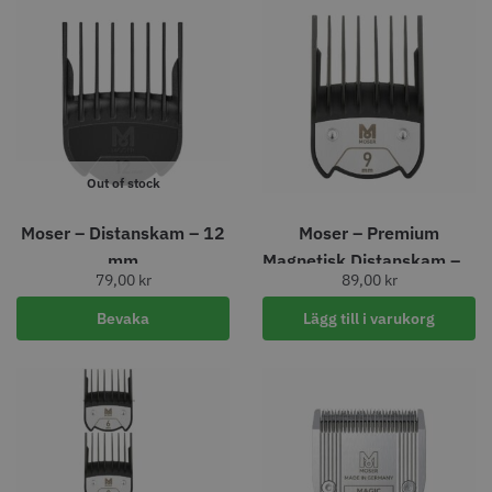
8% Rabatt
WAHL - Legend Cordless
Kyone Vintage Zero Trimmer
799.00 kr
1849.00 kr
1999.00 kr
Info
Köp
Info
Köp
Out of stock
STORSÄLJARE
STORSÄLJARE
Moser – Distanskam – 12
Moser – Premium
mm
Magnetisk Distanskam – 9
79,00
kr
89,00
kr
mm
Bevaka
Lägg till i varukorg
11% Rabatt
Comair combiclips 95 mm svart -
JRL - FreshFade 2020C, Gold
10 st
100.00 kr
1599.00 kr
1799.00 kr