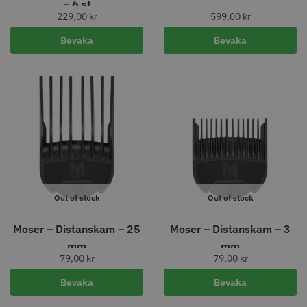
– 6 st
STORSÄLJARE
229,00
kr
599,00
kr
Bevaka
Bevaka
Jaguar Klippkam 500
Kyone Ultima Hårtrimmer
49.00 kr
1499.00 kr
Info
Köp
Info
Köp
Out of stock
Out of stock
Moser – Distanskam – 25
Moser – Distanskam – 3
mm
mm
STORSÄLJARE
79,00
kr
79,00
kr
Bevaka
Bevaka