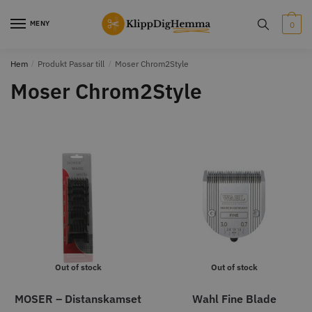
Skip
Skip
to
to
MENY
0
navigation
content
Hem
/
Produkt Passar till
/
Moser Chrom2Style
STORSÄLJARE
STORSÄLJARE
Moser Chrom2Style
12% Rabatt
WAHL - Cordless MagicClip
Solidcos Wolf - 5.5"
499.00 kr
1849.00 kr
2099.00 kr
Info
Köp
Info
Köp
Out of stock
Out of stock
MOSER – Distanskamset
Wahl Fine Blade