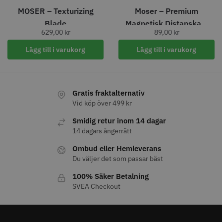
MOSER – Texturizing
Moser – Premium
Blade
Magnetisk Distanskam
629,00
kr
89,00
kr
-12 mm
Lägg till i varukorg
Lägg till i varukorg
8% Rabatt
WAHL - Cordless Detailer
Jaguar Pre Style Ergo Slice 5.5
Gratis fraktalternativ
Vid köp över 499 kr
659.00 kr
1849.00 kr
1999.00 kr
Smidig retur inom 14 dagar
Info
Köp
Info
Köp
14 dagars ångerrätt
Ombud eller Hemleverans
Du väljer det som passar bäst
FYNDVARA
100% Säker Betalning
SVEA Checkout