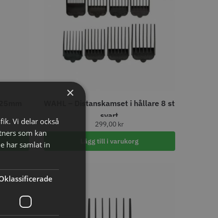
tspole 16 mm x 91
WAHL - Specialolja för skär
racit - 12 st
118 ml
r
119.00 kr
×
– 25mm
WAHL – Distanskamset i hållare 8 st
o
Köp
Info
Köp
svart
fik. Vi delar också
299,00
kr
tners som kan
Lägg till i varukorg
e har samlat in
LJARE
Oklassificerade