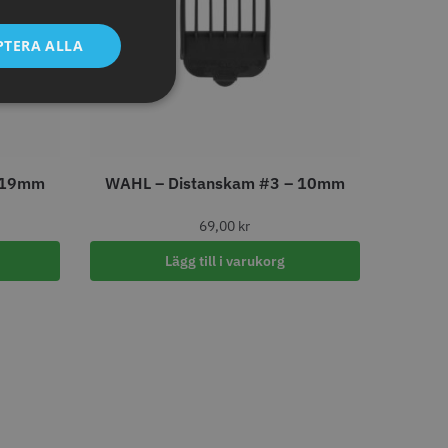
tt
egend Cordless
Kyone Vintage Zero Trimmer
PTERA ALLA
799.00 kr
1849.00 kr
r
o
Köp
Info
Köp
– 19mm
WAHL – Distanskam #3 – 10mm
69,00
kr
Lägg till i varukorg
tspole 13 mm x 91
Kyone - Grim Reaper I
å - 12 st
Single Foil Shaver
r
569.00 kr