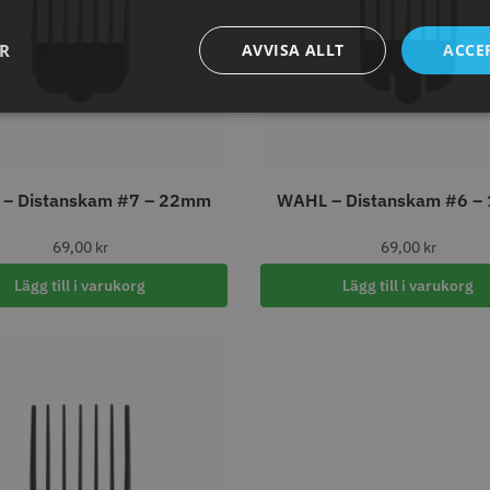
abatt
8% Raba
reshFade 2020C
Säkerhetshyvel - Halmstad
WAHL - L
ER
AVVISA ALLT
ACCE
399.00 kr
1599.00 kr
kr
1999.00 k
fo
Köp
Info
Köp
Inf
– Distanskam #7 – 22mm
WAHL – Distanskam #6 
ÄLJARE
STORSÄLJARE
69,00
kr
69,00
kr
Lägg till i varukorg
Lägg till i varukorg
11% Rabatt
combiclips 95 mm
JRL - FreshFade 2020C,
Permanen
0 st
Gold
mm blå/gr
0 kr
35.00 k
1599.00 kr
1799.00 kr