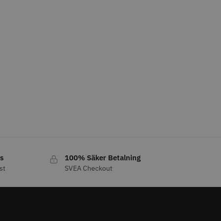
o
Köp
Info
Köp
FYNDVARA
att
er 12 cm x 250 m -
Y.S.PARK Nr. 122 special
s
100% Säker Betalning
86.00 kr
219.00 kr
st
SVEA Checkout
o
Köp
Info
Köp