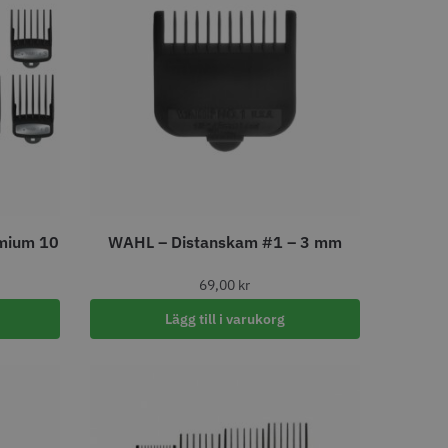
LJARE
STORSÄLJARE
- Klippkappa med
Solidcos Wolf 27T - 5.5"
mium 10
WAHL – Distanskam #1 – 3 mm
 kr
499.00 kr
69,00
kr
o
Köp
Info
Köp
Lägg till i varukorg