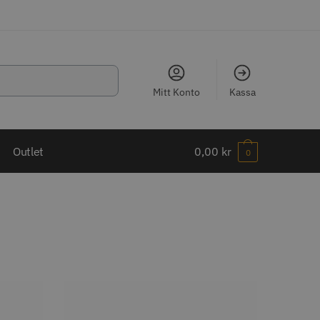
Mitt Konto
Kassa
LJARE
Outlet
0,00
kr
0
ippkam 500
Kyone Ultima Hårtrimmer
r
1499.00 kr
o
Köp
Info
Köp