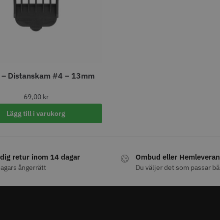
fo
Köp
Info
Köp
Inf
ÄLJARE
STORSÄLJARE
– Distanskam #4 – 13mm
69,00
kr
Lägg till i varukorg
att
29% Rab
ordless Detailer
Jaguar Pre Style Ergo Slice
Folie silv
5.5
15 my
dig retur inom 14 dagar
Ombud eller Hemleveran
659.00 kr
1849.00 kr
kr
309.00 kr
agars ångerrätt
Du väljer det som passar bä
fo
Köp
Info
Köp
Inf