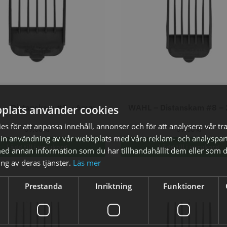
axolja
WAHL - Super Close
Permanen
mm grå/ant
kr
699.00 kr
35.00 k
 – Distanskam #2 – 6mm
WAHL – Distanskam #8 
plats använder cookies
fo
Köp
Info
Köp
Inf
s för att anpassa innehåll, annonser och för att analysera vår tra
69,00
kr
69,00
kr
in användning av vår webbplats med våra reklam- och analyspar
Lägg till i varukorg
Lägg till i varukorg
d annan information som du har tillhandahållit dem eller som d
ÄLJARE
STORSÄ
ng av deras tjänster.
Läs mer
Prestanda
Inriktning
Funktioner