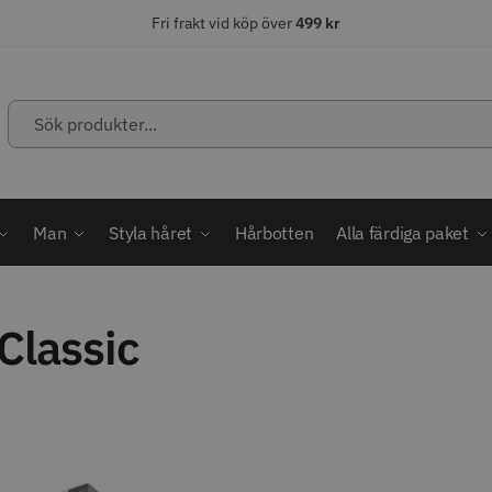
Fri frakt vid köp över
499 kr
Sök
produkter...
ÄLJARE
STORSÄLJARE
STORSÄ
Man
Styla håret
Hårbotten
Alla färdiga paket
Classic
abatt
ordless MagicClip
Solidcos Wolf - 5.5"
Jaguar Kl
499.00 kr
49.00 k
1849.00 kr
kr
fo
Köp
Info
Köp
Inf