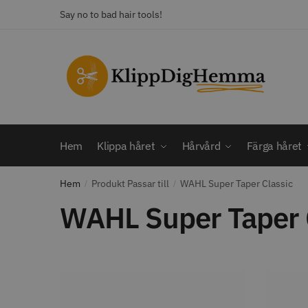
Skip
Skip
Say no to bad hair tools!
to
to
navigation
content
KATEGORI
Frisörsaxar
STORS
Färga håret
Hårbotten
Hem
Klippa håret
Hårvård
Färga håret
Hårvård
Klippa håret
Hem
Produkt Passar till
WAHL Super Taper Classic
/
Man
/
Nackspeglar
WAHL Super Taper 
Outlet
12% R
Paket
WAHL - C
Rakapparat
Visa mer
2099.00 
In