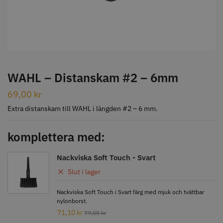
STORSÄLJARE
WAHL – Distanskam #2 – 6mm
69,00
kr
Jaguar Klippkam 500
Kyone Ultima Hårtrimmer
Extra distanskam till WAHL i längden #2 – 6 mm.
49.00 kr
1499.00 kr
komplettera med:
Info
Köp
Info
Köp
Nackviska Soft Touch - Svart
Slut i lager
STORSÄLJARE
Nackviska Soft Touch i Svart färg med mjuk och tvättbar
nylonborst.
71,10
kr
79,00
kr