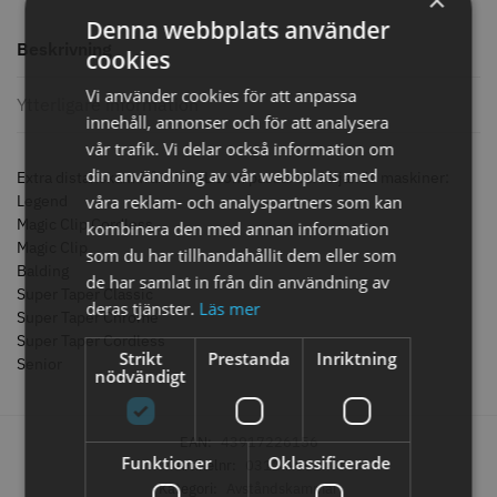
knappar
Denna webbplats använder
299.00 kr
499.00 kr
Beskrivning
cookies
Info
Köp
Info
Köp
Vi använder cookies för att anpassa
Ytterligare information
innehåll, annonser och för att analysera
vår trafik. Vi delar också information om
din användning av vår webbplats med
STORSÄLJARE
Extra distanskam från WAHL som passar till följande maskiner:
våra reklam- och analyspartners som kan
Legend
Magic Clip Cordless
kombinera den med annan information
Magic Clip
som du har tillhandahållit dem eller som
Balding
de har samlat in från din användning av
Super Taper Classic
deras tjänster.
Läs mer
Super Taper Chrome
Super Taper Cordless
Strikt
Prestanda
Inriktning
Senior
Jaguar saxolja
WAHL - Super Close
nödvändigt
29.00 kr
699.00 kr
EAN:
43917226156
Info
Köp
Info
Köp
Funktioner
Oklassificerade
Artikelnr:
03124-001
Kategori:
Avståndskammar