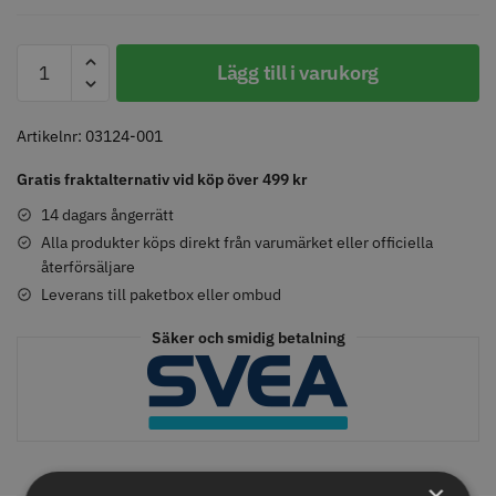
WAHL
Lägg till i varukorg
-
Comair toppapper vikta - 70 mm
Jaguar Pre Style Relax Slice 5.5
Distanskam
x 50 mm - 500 st
#2
Artikelnr:
03124-001
59.00 kr
659.00 kr
-
Gratis fraktalternativ vid köp över 499 kr
Info
Köp
Info
Köp
6mm
mängd
14 dagars ångerrätt
Alla produkter köps direkt från varumärket eller officiella
återförsäljare
STORSÄLJARE
STORSÄLJARE
Leverans till paketbox eller ombud
Säker och smidig betalning
Solidcos - Klippkappa med
Solidcos Wolf 27T - 5.5"
×