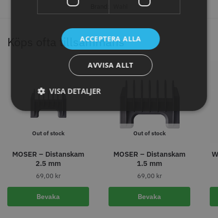
Brand:
Wahl
ACCEPTERA ALLA
Köps ofta tillsammans
AVVISA ALLT
VISA DETALJER
Permanentspole 16 mm x 91
WAHL - Specialolja för skär 118
mm grå/antracit - 12 st
ml
Out of stock
Out of stock
35.00 kr
119.00 kr
Info
Köp
Info
Köp
MOSER – Distanskam
MOSER – Distanskam
W
2.5 mm
1.5 mm
69,00
kr
69,00
kr
Bevaka
Bevaka
STORSÄLJARE