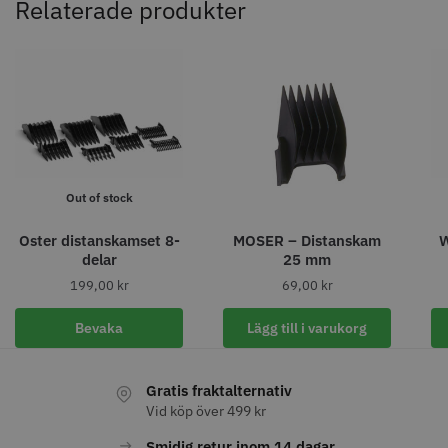
Relaterade produkter
11% Rabatt
JRL - FreshFade 2020C
Säkerhetshyvel - Halmstad
399.00 kr
1599.00 kr
1799.00 kr
Out of stock
Info
Köp
Info
Köp
Oster distanskamset 8-
MOSER – Distanskam
W
delar
25 mm
199,00
kr
69,00
kr
STORSÄLJARE
Bevaka
Lägg till i varukorg
Gratis fraktalternativ
Vid köp över 499 kr
Smidig retur inom 14 dagar