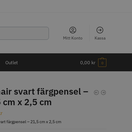
Mitt Konto
Kassa
LJARE
Outlet
0,00
kr
0
ir svart färgpensel –
 cm x 2,5 cm
ippkam 500
Kyone Ultima Hårtrimmer
kr
r
1499.00 kr
art färgpensel – 21,5 cm x 2,5 cm
o
Köp
Info
Köp