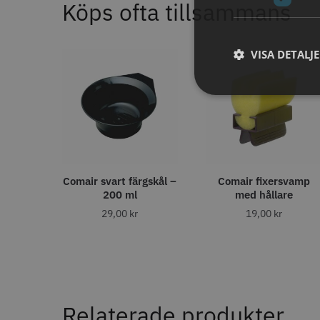
Köps ofta tillsammans
11% R
JRL - F
ANTAL TÄNDER
VISA DETALJ
1799.00 
28
6
32
In
4
40
4
27
2
30
1
35
1
STORS
43
1
46
1
Comair svart färgskål –
Comair fixersvamp
200 ml
med hållare
29,00
kr
19,00
kr
ANTAL VÅGOR
0
7
3
1
Comair 
svart - 1
ANTISTATISK
100.0
Relaterade produkter