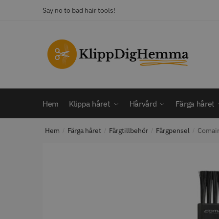
Skip
Skip
Say no to bad hair tools!
to
to
navigation
content
KATEGORI
Frisörsaxar
STORS
Färga håret
Hårbotten
Hem
Klippa håret
Hårvård
Färga håret
Hårvård
Klippa håret
Hem
Färga håret
Färgtillbehör
Färgpensel
Comair
Man
/
/
/
/
Nackspeglar
Outlet
12% R
Paket
WAHL - C
Rakapparat
Visa mer
2099.00 
In