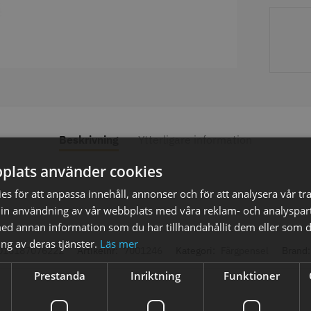
axolja
WAHL - Super Close
Permanen
mm grå/ant
kr
699.00 kr
35.00 k
Beskrivning
Ytterligare information
fo
Köp
Info
Köp
Inf
plats använder cookies
s för att anpassa innehåll, annonser och för att analysera vår tra
in användning av vår webbplats med våra reklam- och analyspar
ÄLJARE
STORSÄ
d annan information som du har tillhandahållit dem eller som d
ng av deras tjänster.
Läs mer
016187076222
Artikelnr:
7001246
Kategori:
Färgpensel
Brand
Prestanda
Inriktning
Funktioner