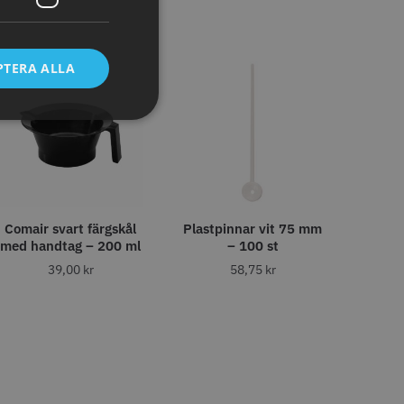
tt
egend Cordless
Kyone Vintage Zero Trimmer
PTERA ALLA
799.00 kr
1849.00 kr
r
o
Köp
Info
Köp
STORSÄLJARE
Comair svart färgskål
Plastpinnar vit 75 mm
med handtag – 200 ml
– 100 st
39,00
kr
58,75
kr
11% Rabatt
tspole 13 mm x 91
JRL - FreshFade 2020C,
å - 12 st
Gold
r
1599.00 kr
1799.00 kr