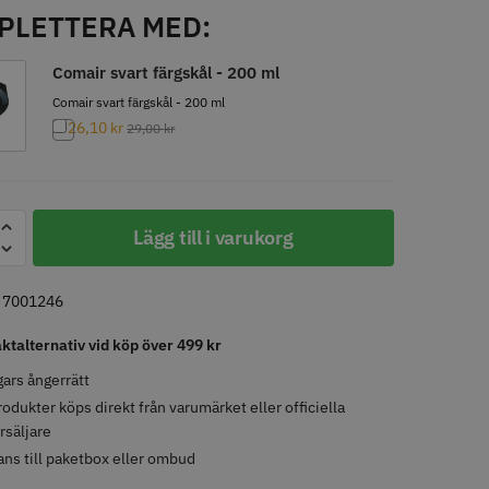
PLETTERA MED:
LJARE
STORSÄLJARE
Comair svart färgskål - 200 ml
Comair svart färgskål - 200 ml
26,10
kr
29,00
kr
Lägg till i varukorg
- Klippkappa med
Solidcos Wolf 27T - 5.5"
el
:
7001246
 kr
499.00 kr
aktalternativ vid köp över 499 kr
o
Köp
Info
Köp
ars ångerrätt
rodukter köps direkt från varumärket eller officiella
rsäljare
ans till paketbox eller ombud