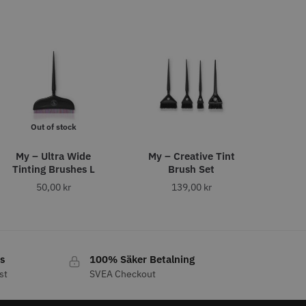
o
Köp
Info
Köp
LJARE
Out of stock
My – Ultra Wide
My – Creative Tint
Tinting Brushes L
Brush Set
29% Rabatt
50,00
kr
139,00
kr
 Style Ergo Slice
Folie silver 12 cm x 250 m -
15 my
 kr
219.00 kr
309.00 kr
o
Köp
Info
Köp
s
100% Säker Betalning
st
SVEA Checkout