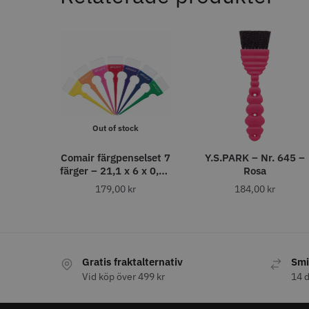
Nej
In
136
Ja
38
AUTO. AVSTÄNGNING
Ja
1
efter 60 min
1
Out of stock
AVSTÅNDSKAMMAR (MM)
Comair färgpenselset 7
Y.S.PARK – Nr. 645 –
färger – 21,1 x 6 x 0,66
Rosa
3
48
cm
179,00
kr
184,00
kr
6
38
Kyone - 
10
29
Single F
13
28
569.0
4.5
19
1,5
In
18
Gratis fraktalternativ
Smi
1.5
18
Vid köp över 499 kr
14 d
25
16
4,5
15
19
13