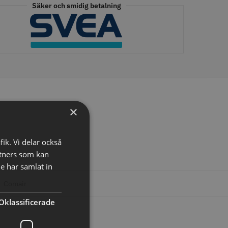
Säker och smidig betalning
tspole 16 mm x 91
WAHL - Specialolja för skär
racit - 12 st
118 ml
r
119.00 kr
×
o
Köp
Info
Köp
fik. Vi delar också
tners som kan
LJARE
e har samlat in
:
Comair
Oklassificerade