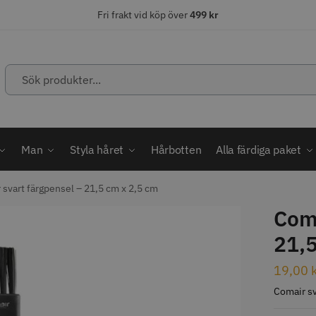
Fri frakt vid köp över
499 kr
Sök
produkter...
ÄLJARE
STORSÄLJARE
STORSÄ
Man
Styla håret
Hårbotten
Alla färdiga paket
 svart färgpensel – 21,5 cm x 2,5 cm
Coma
abatt
21,5
ordless MagicClip
Solidcos Wolf - 5.5"
Jaguar Kl
19,00
499.00 kr
49.00 k
1849.00 kr
kr
Comair sv
fo
Köp
Info
Köp
Inf