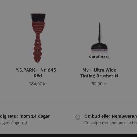
fo
Köp
Info
Köp
Inf
STORSÄLJARE
STORSÄ
Out of stock
Y.S.PARK – Nr. 645 –
My – Ultra Wide
Röd
Tinting Brushes M
8% Rabatt
184,00
kr
50,00
kr
Grim Reaper I
WAHL - Cordless Detailer
Jaguar Pre
oil Shaver
5.5
0 kr
659.00
1849.00 kr
1999.00 kr
fo
Köp
Info
Köp
Inf
dig retur inom 14 dagar
Ombud eller Hemleveran
agars ångerrätt
Du väljer det som passar bä