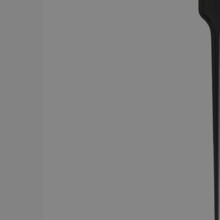
BRAND
Y.S.PARK
284
Comair
143
Dessata
87
Wahl
75
JRL
56
Kyone
54
Jaguar
52
Cera
43
Revlon
42
American Crew
39
Comair t
mm x 50
Visa mer
59.00 
In
PRICE
19
7867