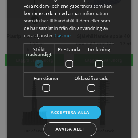
Info
Köp
Info
Köp
våra reklam- och analyspartners som kan
kombinera den med annan information
som du har tillhandahållit dem eller som
de har samlat in från din användning av
STORSÄLJARE
deras tjänster.
Läs mer
Plastpinnar svart 73 mm
Självhäftande spole 40
– 100 st
mm x 63 mm blå – 12 st
Strikt
Prestanda
Inriktning
58,75
kr
55,00
kr
nödvändigt
Lägg till i varukorg
Lägg till i varukorg
Funktioner
Oklassificerade
11% Rabatt
Permanentspole 13 mm x 91
JRL - FreshFade 2020C, Gold
mm blå/grå - 12 st
35.00 kr
1599.00 kr
1799.00 kr
Info
Köp
Info
Köp
ACCEPTERA ALLA
AVVISA ALLT
Out of stock
Out of stock
STORSÄLJARE