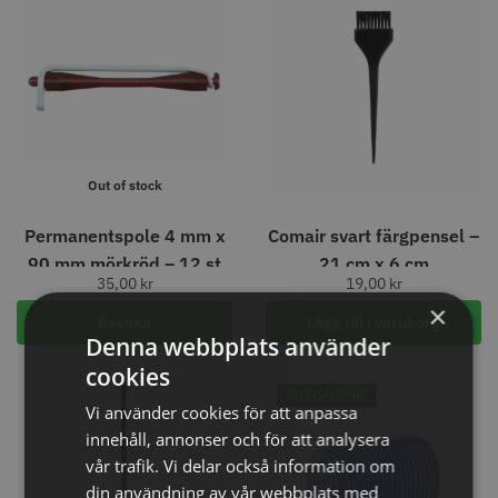
8% Rabatt
WAHL - Legend Cordless
Kyone Vintage Zero Trimmer
799.00 kr
1849.00 kr
1999.00 kr
Info
Köp
Info
Köp
Out of stock
STORSÄLJARE
Permanentspole 4 mm x
Comair svart färgpensel –
90 mm mörkröd – 12 st
21 cm x 6 cm
35,00
kr
19,00
kr
×
Bevaka
Lägg till i varukorg
Denna webbplats använder
cookies
23% Rabatt
STORSÄLJARE
Vi använder cookies för att anpassa
Comair combiclips 95 mm svart -
JRL - FreshFade 2020 gold
innehåll, annonser och för att analysera
10 st
combo kit
vår trafik. Vi delar också information om
100.00 kr
2299.00 kr
2999.00 kr
din användning av vår webbplats med