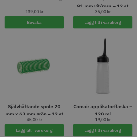
91 mm vit/rosa – 12 st
139,00
kr
35,00
kr
Bevaka
Lägg till i varukorg
Jaguar Pre Style Relax 28 5.5
Kyone Ultima Distanskamset
Large
699.00 kr
199.00 kr
Info
Köp
Info
Köp
Visa mer
Självhäftande spole 20
Comair applikatorflaska –
mm x 63 mm grön – 12 st
120 ml
45,00
kr
19,00
kr
Lägg till i varukorg
Lägg till i varukorg