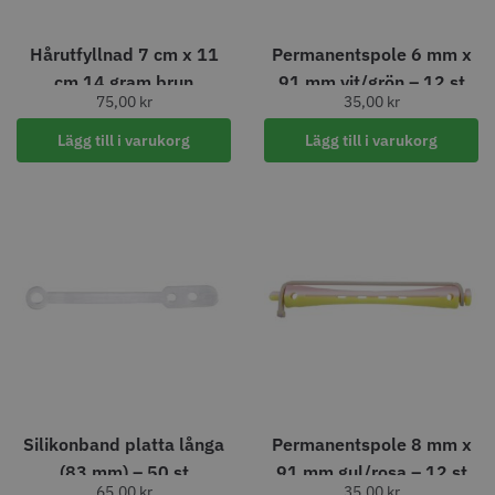
Hårutfyllnad 7 cm x 11
Permanentspole 6 mm x
cm 14 gram brun
91 mm vit/grön – 12 st
75,00
kr
35,00
kr
Lägg till i varukorg
Lägg till i varukorg
Permanentspole 16 mm x 91
WAHL - Specialolja för skär 118
mm grå/antracit - 12 st
ml
35.00 kr
119.00 kr
Info
Köp
Info
Köp
Silikonband platta långa
Permanentspole 8 mm x
STORSÄLJARE
(83 mm) – 50 st
91 mm gul/rosa – 12 st
65,00
kr
35,00
kr