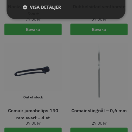
Nackviska Soft Touch –
Dubbelsidad ventborste
VISA DETALJER
Svart
79,00
kr
39,00
kr
Bevaka
Bevaka
8% Rabatt
Kyone - Grim Reaper I Single
WAHL - Cordless Detailer
Foil Shaver
569.00 kr
1849.00 kr
1999.00 kr
Info
Köp
Info
Köp
Out of stock
STORSÄLJARE
Comair jumobclips 150
Comair slingnål – 0,6 mm
mm svart – 4 st
39,00
kr
29,00
kr