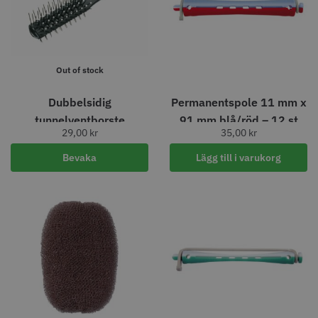
knappar
299.00 kr
499.00 kr
Info
Köp
Info
Köp
Out of stock
Dubbelsidig
Permanentspole 11 mm x
STORSÄLJARE
tunnelventborste
91 mm blå/röd – 12 st
29,00
kr
35,00
kr
Bevaka
Lägg till i varukorg
Jaguar saxolja
WAHL - Super Close
29.00 kr
699.00 kr
Info
Köp
Info
Köp