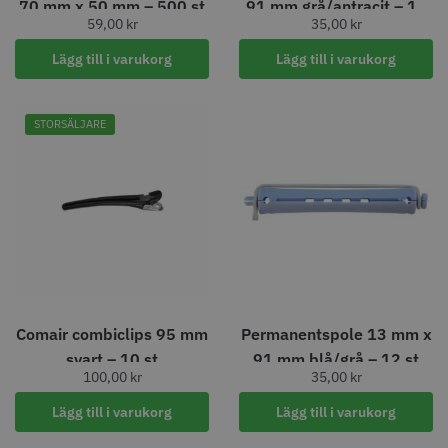
70 mm x 50 mm – 500 st
91 mm grå/antracit – 12
STORSÄLJARE
59,00
kr
35,00
kr
st
Lägg till i varukorg
Lägg till i varukorg
STORSÄLJARE
Jaguar Klippkam 500
Kyone Ultima Hårtrimmer
49.00 kr
1499.00 kr
Info
Köp
Info
Köp
Comair combiclips 95 mm
Permanentspole 13 mm x
svart – 10 st
91 mm blå/grå – 12 st
STORSÄLJARE
100,00
kr
35,00
kr
Lägg till i varukorg
Lägg till i varukorg