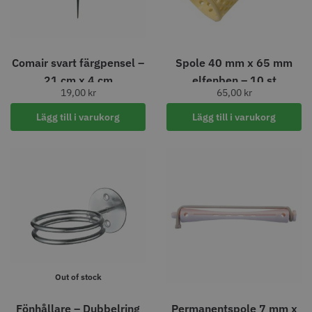
Comair svart färgpensel –
Spole 40 mm x 65 mm
21 cm x 4 cm
elfenben – 10 st
19,00
kr
65,00
kr
Lägg till i varukorg
Lägg till i varukorg
30% Rabatt
Kyone - Ultima Hybrid Pro
Solidcos - Wolf 6.0"
499.00 kr
1049.30 kr
1499.00 kr
Info
Köp
Info
Köp
Out of stock
Fönhållare – Dubbelring
Permanentspole 7 mm x