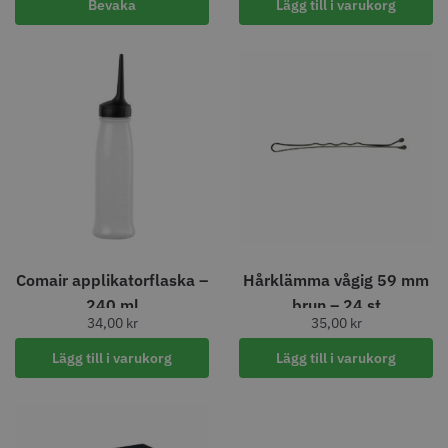
Bevaka
Lägg till i varukorg
29% Rabatt
Jaguar Pre Style Ergo Slice 5.5
Folie silver 12 cm x 250 m - 15
my
659.00 kr
219.00 kr
309.00 kr
Info
Köp
Info
Köp
FYNDVARA
STORSÄLJARE
Comair applikatorflaska –
Hårklämma vågig 59 mm
240 ml
brun – 24 st
34,00
kr
35,00
kr
Lägg till i varukorg
Lägg till i varukorg
Y.S.PARK Nr. 122 special
Jaguar Pre Style Relax Slice 6.0