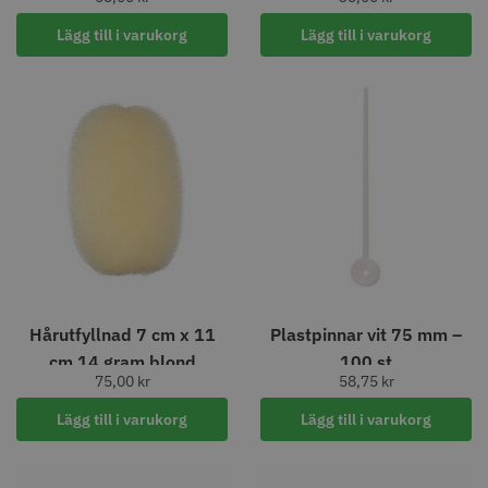
Lägg till i varukorg
Lägg till i varukorg
11% Rabatt
JRL - FreshFade 2020C
Säkerhetshyvel - Halmstad
399.00 kr
1599.00 kr
1799.00 kr
Info
Köp
Info
Köp
STORSÄLJARE
Hårutfyllnad 7 cm x 11
Plastpinnar vit 75 mm –
cm 14 gram blond
100 st
75,00
kr
58,75
kr
Lägg till i varukorg
Lägg till i varukorg