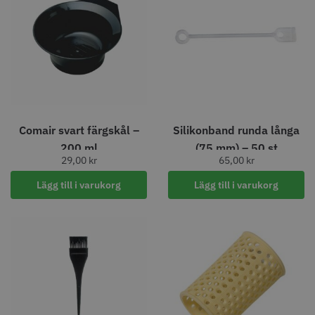
86.00 kr
659.00 kr
Info
Köp
Info
Köp
Comair svart färgskål –
Silikonband runda långa
200 ml
(75 mm) – 50 st
29,00
kr
65,00
kr
Lägg till i varukorg
Lägg till i varukorg
WAHL - Legend
JRL - Onyx SF Pro Shaver
1449.00 kr
1249.00 kr
Info
Köp
Info
Köp