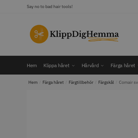
Skip
Skip
Say no to bad hair tools!
to
to
navigation
content
KATEGORI
Frisörsaxar
STORS
Färga håret
Hårbotten
Hem
Klippa håret
Hårvård
Färga håret
Hårvård
Klippa håret
Hem
Färga håret
Färgtillbehör
Färgskål
Comair sv
Man
/
/
/
/
Nackspeglar
Outlet
12% R
Paket
WAHL - C
Rakapparat
Visa mer
2099.00 
In