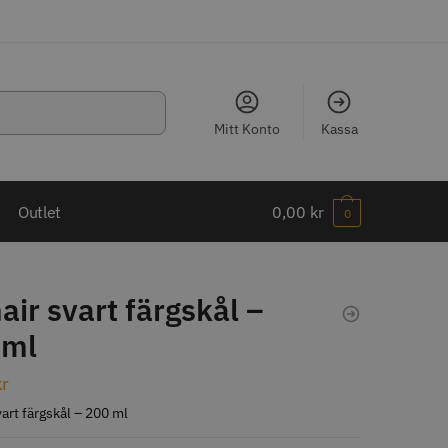
Mitt Konto
Kassa
LJARE
Outlet
0,00
kr
0
ir svart färgskål –
 ml
ippkam 500
Kyone Ultima Hårtrimmer
kr
r
1499.00 kr
art färgskål – 200 ml
o
Köp
Info
Köp