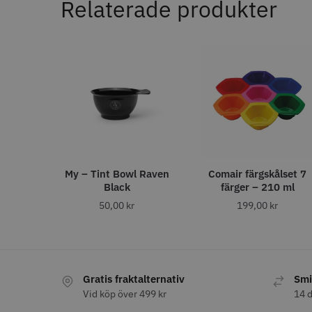
Relaterade produkter
11% R
JRL - F
ANTAL TÄNDER
1799.00 
28
6
32
In
4
40
4
27
2
30
1
35
1
STORS
43
1
46
1
My – Tint Bowl Raven
Comair färgskålset 7
Black
färger – 210 ml
50,00
kr
199,00
kr
ANTAL VÅGOR
0
7
3
1
Comair 
Gratis fraktalternativ
Smi
svart - 1
Vid köp över 499 kr
14 d
ANTISTATISK
100.0