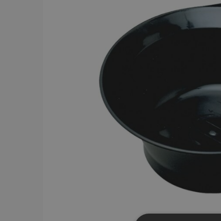
BRAND
Y.S.PARK
284
Comair
143
Dessata
87
Wahl
75
JRL
56
Kyone
54
Jaguar
52
Cera
43
Revlon
42
American Crew
39
Comair t
mm x 50
Visa mer
59.00 
In
PRICE
19
7867