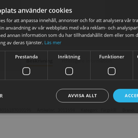
plats använder cookies
s för att anpassa innehåll, annonser och för att analysera vår tra
in användning av vår webbplats med våra reklam- och analyspar
d annan information som du har tillhandahållit dem eller som d
ng av deras tjänster.
Läs mer
axolja
WAHL - Super Close
Permanen
mm grå/ant
kr
699.00 kr
35.00 k
Prestanda
Inriktning
Funktioner
Beskrivning
Ytterligare information
fo
Köp
Info
Köp
Inf
ÄLJARE
STORSÄ
ER
AVVISA ALLT
ACCE
4016187010196
Artikelnr:
3011694
Kategori:
Färgskål
Brand: