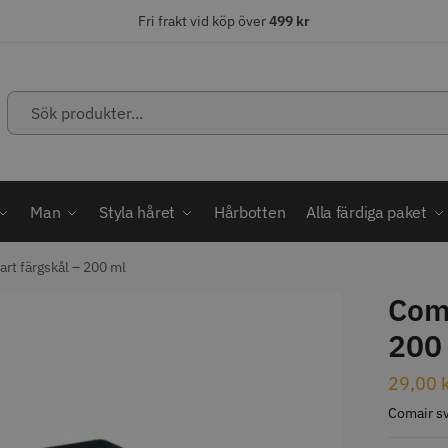
Fri frakt vid köp över
499 kr
Sök
produkter...
ÄLJARE
STORSÄLJARE
STORSÄ
Man
Styla håret
Hårbotten
Alla färdiga paket
art färgskål – 200 ml
Coma
abatt
200
ordless MagicClip
Solidcos Wolf - 5.5"
Jaguar Kl
29,00
499.00 kr
49.00 k
1849.00 kr
kr
Comair sv
fo
Köp
Info
Köp
Inf