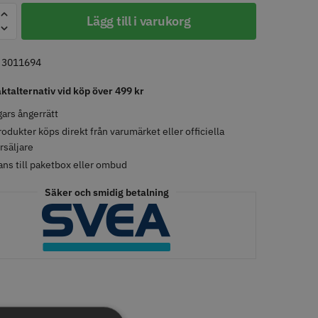
Lägg till i varukorg
LJARE
STORSÄLJARE
:
3011694
aktalternativ vid köp över 499 kr
ars ångerrätt
rodukter köps direkt från varumärket eller officiella
rsäljare
ans till paketbox eller ombud
- Klippkappa med
Solidcos Wolf 27T - 5.5"
Säker och smidig betalning
 kr
499.00 kr
o
Köp
Info
Köp