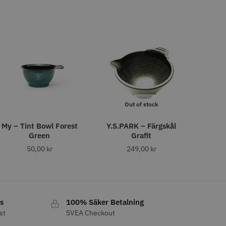
tt
egend Cordless
Kyone Vintage Zero Trimmer
799.00 kr
1849.00 kr
r
o
Köp
Info
Köp
STORSÄLJARE
Out of stock
My – Tint Bowl Forest
Y.S.PARK – Färgskål
Green
Grafit
50,00
kr
249,00
kr
11% Rabatt
tspole 13 mm x 91
JRL - FreshFade 2020C,
s
100% Säker Betalning
å - 12 st
Gold
st
SVEA Checkout
r
1599.00 kr
1799.00 kr