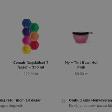
abatt
8% Raba
reshFade 2020C
Säkerhetshyvel - Halmstad
WAHL - L
399.00 kr
1599.00 kr
kr
1999.00 k
fo
Köp
Info
Köp
Inf
ÄLJARE
Comair färgskålset 7
My – Tint Bowl Hot
färger – 350 ml
Pink
229,00
kr
50,00
kr
23% Rabatt
combiclips 95 mm
JRL - FreshFade 2020 gold
Permanen
dig retur inom 14 dagar
Ombud eller Hemleveran
0 st
combo kit
mm blå/gr
agars ångerrätt
Du väljer det som passar bä
0 kr
35.00 k
2299.00 kr
2999.00 kr