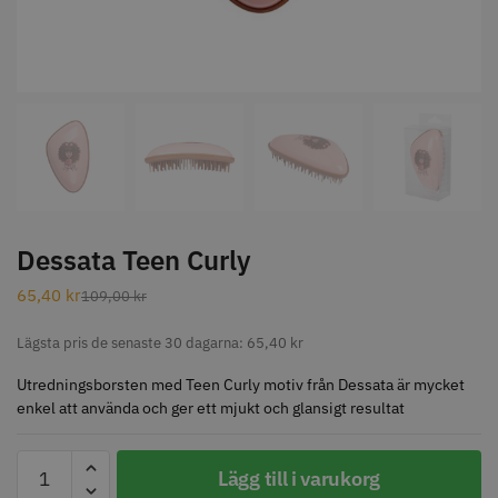
STORSÄLJARE
Jaguar Klippkam 500
Kyone Ultima Hårtrimmer
Dessata Teen Curly
49.00 kr
1499.00 kr
65,40
kr
109,00
kr
Info
Köp
Info
Köp
Lägsta pris de senaste 30 dagarna:
65,40
kr
Utredningsborsten med Teen Curly motiv från Dessata är mycket
STORSÄLJARE
enkel att använda och ger ett mjukt och glansigt resultat
Dessata
Lägg till i varukorg
Teen