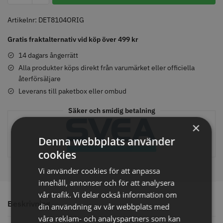
Curly
mängd
Artikelnr:
DET8104ORIG
Gratis fraktalternativ vid köp över 499 kr
Comair toppapper vikta - 70 mm
Jaguar Pre Style Relax Slice 5.5
x 50 mm - 500 st
14 dagars ångerrätt
59.00 kr
659.00 kr
Alla produkter köps direkt från varumärket eller officiella
återförsäljare
Info
Köp
Info
Köp
Leverans till paketbox eller ombud
Säker och smidig betalning
×
STORSÄLJARE
STORSÄLJARE
Denna webbplats använder
cookies
Vi använder cookies för att anpassa
innehåll, annonser och för att analysera
vår trafik. Vi delar också information om
Beskrivning
din användning av vår webbplats med
Solidcos - Klippkappa med
Solidcos Wolf 27T - 5.5"
våra reklam- och analyspartners som kan