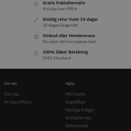
Gratis fraktalternativ
Vid köp över 499 kr
Smidig retur inom 14 dagar
14 dagars ångerrätt
11% Rabatt
Ombud eller Hemleverans
JRL - FreshFade 2020C
Säkerhetshyvel - Halmstad
Du väljer det som passar bäst
399.00 kr
1599.00 kr
100% Säker Betalning
1799.00 kr
SVEA Checkout
Info
Köp
Info
Köp
Om oss
Hjälp
STORSÄLJARE
Om oss
Mitt konto
Privacy Policy
Köpvillkor
Vanliga Frågor
Kontakta oss
Returportal