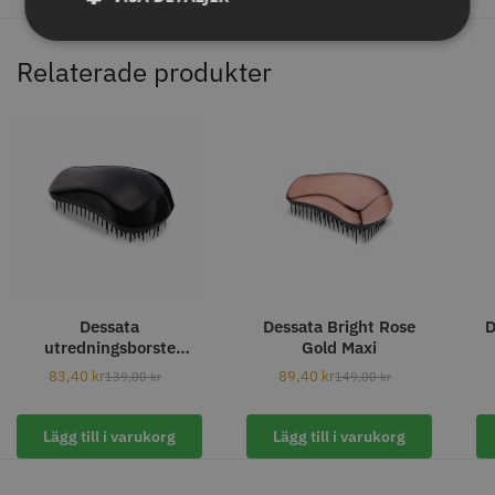
Relaterade produkter
Permanentspole 16 mm x 91
WAHL - Specialolja för skär 118
mm grå/antracit - 12 st
ml
35.00 kr
119.00 kr
Dessata
Dessata Bright Rose
D
Info
Köp
Info
Köp
utredningsborste
Gold Maxi
original – svart
83,40
kr
89,40
kr
139,00
kr
149,00
kr
Lägg till i varukorg
Lägg till i varukorg
STORSÄLJARE