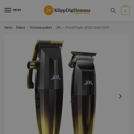
MENY
0
Hem
/
Paket
/
Trimmerpaket
/
JRL – FreshFade 2020 Gold DUO
STORSÄLJARE
STORSÄLJARE
12% Rabatt
WAHL - Cordless MagicClip
Solidcos Wolf - 5.5"
499.00 kr
1849.00 kr
2099.00 kr
Info
Köp
Info
Köp