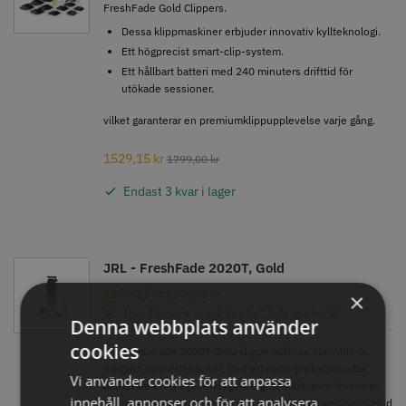
FreshFade Gold Clippers.
Dessa klippmaskiner erbjuder innovativ kyllteknologi.
Ett högprecist smart-clip-system.
Ett hållbart batteri med 240 minuters drifttid för
Comair toppapper vikta - 70 mm
Jaguar Pre Style Relax Slice 5.5
utökade sessioner.
x 50 mm - 500 st
59.00 kr
659.00 kr
vilket garanterar en premiumklippupplevelse varje gång.
Info
Köp
Info
Köp
1529,15
kr
1799,00
kr
Endast 3 kvar i lager
STORSÄLJARE
STORSÄLJARE
JRL - FreshFade 2020T, Gold
1189,15
kr
1399,00
kr
×
Insufficient stock (only 1 left in stock)
Denna webbplats använder
cookies
JRL FreshFade 2020T Gold klippmaskinen kombinerar
elegans med effektivitet. Den erbjuder professionella
Vi använder cookies för att anpassa
barberare ett lyxigt verktyg med guldfinish som levererar
Solidcos - Klippkappa med
Solidcos Wolf 27T - 5.5"
innehåll, annonser och för att analysera
en viskningstyst prestanda och oöverträffad precision. Med