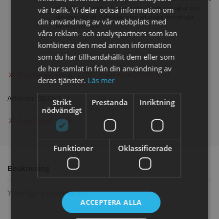
knappar
sitt hållbara bygge och avancerad klippteknologi är den
vår trafik. Vi delar också information om
299.00 kr
499.00 kr
designad för att förfina konsten att skapa övergångar,
din användning av vår webbplats med
trimma och styla.
Info
Köp
Info
Köp
våra reklam- och analyspartners som kan
kombinera den med annan information
som du har tillhandahållit dem eller som
de har samlat in från din användning av
Insufficient stock → JRL - FreshFade 2020T, Gold
STORSÄLJARE
deras tjänster.
Läs mer
Artikelnr:
SB32-3
Strikt
Prestanda
Inriktning
nödvändigt
Insufficient stock
Funktioner
Oklassificerade
Jaguar saxolja
WAHL - Super Close
Beskrivning
29.00 kr
699.00 kr
Ytterligare information
ACCEPTERA ALLA
Info
Köp
Info
Köp