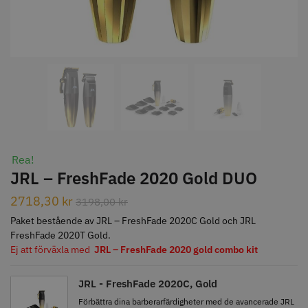
STORSÄLJARE
Jaguar Klippkam 500
Kyone Ultima Hårtrimmer
Rea!
49.00 kr
1499.00 kr
JRL – FreshFade 2020 Gold DUO
Info
Köp
Info
Köp
2718,30
kr
3198,00
kr
Paket bestående av JRL – FreshFade 2020C Gold och JRL
FreshFade 2020T Gold.
STORSÄLJARE
Ej att förväxla med
JRL – FreshFade 2020 gold combo kit
JRL - FreshFade 2020C, Gold
Förbättra dina barberarfärdigheter med de avancerade JRL