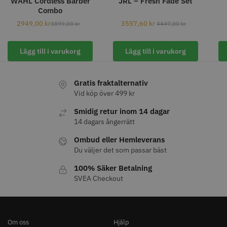
WAHL Cordless Barber
JRL – Fresh Fade Set
Combo
2949,00
kr
3557,60
kr
3899,00
kr
4447,00
kr
Lägg till i varukorg
Lägg till i varukorg
11% Rabatt
JRL - FreshFade 2020C
Säkerhetshyvel - Halmstad
Gratis fraktalternativ
399.00 kr
1599.00 kr
1799.00 kr
Vid köp över 499 kr
Info
Köp
Info
Köp
Smidig retur inom 14 dagar
14 dagars ångerrätt
Ombud eller Hemleverans
Du väljer det som passar bäst
STORSÄLJARE
100% Säker Betalning
SVEA Checkout
Om oss
Hjälp