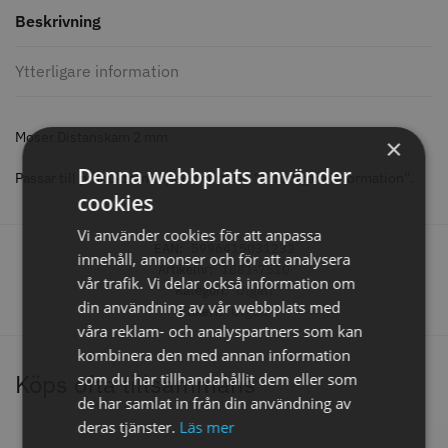
Beskrivning
Ytterligare information
Comair toppapper vikta - 70 mm
Jaguar Pre Style Relax Slice 5.5
x 50 mm - 500 st
59.00 kr
659.00 kr
Moser Distanskam 2 mm
×
Info
Köp
Info
Köp
Denna webbplats använder
Passar till produkterna specificerade i “Ytterligare information”.
cookies
Vi använder cookies för att anpassa
EAN:
5996415031232
innehåll, annonser och för att analysera
STORSÄLJARE
STORSÄLJARE
Artikelnr:
1881-7510
vår trafik. Vi delar också information om
Kategori:
Utgått
din användning av vår webbplats med
Etikett:
Utgått
våra reklam- och analyspartners som kan
kombinera den med annan information
Köps ofta tillsammans
som du har tillhandahållit dem eller som
de har samlat in från din användning av
deras tjänster.
Läs mer
Solidcos - Klippkappa med
Solidcos Wolf 27T - 5.5"