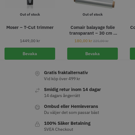
Out of stock
Out of stock
Moser – T-Cut trimmer
Comair balayage folie
Co
transparant – 30 cm x
150 m
1449,00
kr
180,00
kr
225,00
kr
Bevaka
Bevaka
Permanentspole 16 mm x 91
WAHL - Specialolja för skär 118
Gratis fraktalternativ
mm grå/antracit - 12 st
ml
Vid köp över 499 kr
35.00 kr
119.00 kr
Smidig retur inom 14 dagar
Info
Köp
Info
Köp
14 dagars ångerrätt
Ombud eller Hemleverans
Du väljer det som passar bäst
STORSÄLJARE
100% Säker Betalning
SVEA Checkout