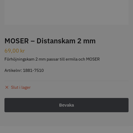
STORSÄLJARE
MOSER – Distanskam 2 mm
69,00
kr
Jaguar Klippkam 500
Kyone Ultima Hårtrimmer
Förhöjningskam 2 mm passar till ermila och MOSER
49.00 kr
1499.00 kr
Artikelnr:
1881-7510
Info
Köp
Info
Köp
Slut i lager
STORSÄLJARE