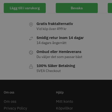
Lägg till i varukorg
Bevaka
Gratis fraktalternativ
11% Rabatt
Vid köp över 499 kr
JRL - FreshFade 2020C
Säkerhetshyvel - Halmstad
Smidig retur inom 14 dagar
14 dagars ångerrätt
399.00 kr
1599.00 kr
1799.00 kr
Ombud eller Hemleverans
Info
Köp
Info
Köp
Du väljer det som passar bäst
100% Säker Betalning
SVEA Checkout
STORSÄLJARE
Om oss
Hjälp
Om oss
Mitt konto
Privacy Policy
Köpvillkor