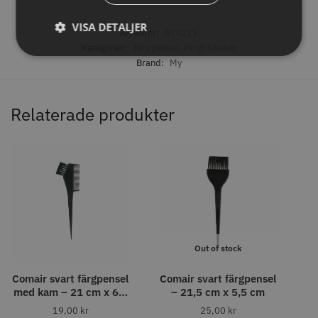
VISA DETALJER
Artikelnr:
BT9211
Kategorier:
Färgpensel
,
Färgtillbehör
Brand:
My
Relaterade produkter
Permanentspole 16 mm x 91
WAHL - Specialolja för skär 118
mm grå/antracit - 12 st
ml
35.00 kr
119.00 kr
Info
Köp
Info
Köp
Out of stock
Comair svart färgpensel
Comair svart färgpensel
STORSÄLJARE
med kam – 21 cm x 6,5
– 21,5 cm x 5,5 cm
cm
19,00
kr
25,00
kr