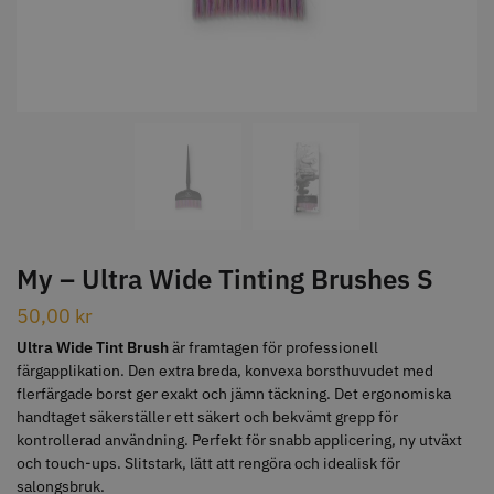
STORSÄLJARE
Jaguar Klippkam 500
Kyone Ultima Hårtrimmer
49.00 kr
1499.00 kr
My – Ultra Wide Tinting Brushes S
Info
Köp
Info
Köp
50,00
kr
Ultra Wide Tint Brush
är framtagen för professionell
färgapplikation. Den extra breda, konvexa borsthuvudet med
flerfärgade borst ger exakt och jämn täckning. Det ergonomiska
STORSÄLJARE
handtaget säkerställer ett säkert och bekvämt grepp för
kontrollerad användning. Perfekt för snabb applicering, ny utväxt
och touch-ups. Slitstark, lätt att rengöra och idealisk för
salongsbruk.