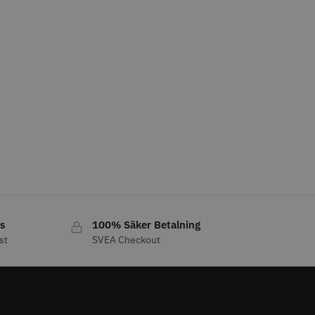
o
Köp
Info
Köp
LJARE
29% Rabatt
 Style Ergo Slice
Folie silver 12 cm x 250 m -
15 my
s
100% Säker Betalning
 kr
219.00 kr
309.00 kr
st
SVEA Checkout
o
Köp
Info
Köp