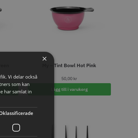
tspole 16 mm x 91
WAHL - Specialolja för skär
racit - 12 st
118 ml
r
119.00 kr
×
reen
My – Tint Bowl Hot Pink
o
Köp
Info
Köp
fik. Vi delar också
50,00
kr
tners som kan
Lägg till i varukorg
e har samlat in
LJARE
Oklassificerade