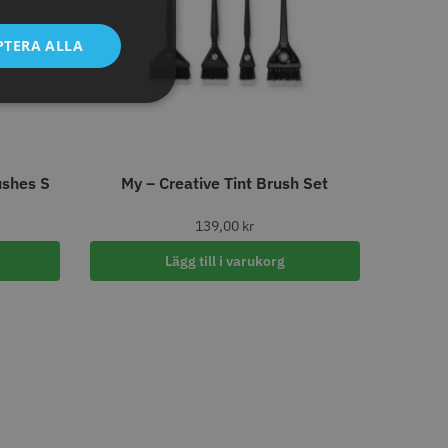
tt
egend Cordless
Kyone Vintage Zero Trimmer
PTERA ALLA
799.00 kr
1849.00 kr
r
o
Köp
Info
Köp
ushes S
My – Creative Tint Brush Set
LJARE
139,00
kr
Lägg till i varukorg
att
shFade 2020C,
Permanentspole 13 mm x 91
mm blå/grå - 12 st
35.00 kr
1599.00 kr
r