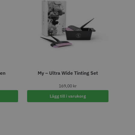
LJARE
STORSÄLJARE
- Klippkappa med
Solidcos Wolf 27T - 5.5"
een
My – Ultra Wide Tinting Set
 kr
499.00 kr
169,00
kr
o
Köp
Info
Köp
Lägg till i varukorg