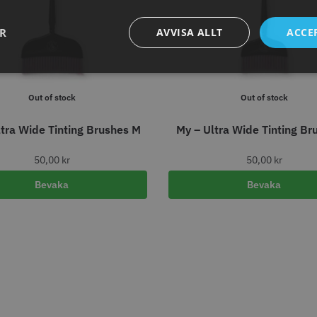
abatt
8% Raba
reshFade 2020C
Säkerhetshyvel - Halmstad
WAHL - L
ER
AVVISA ALLT
ACCE
399.00 kr
1599.00 kr
kr
1999.00 k
fo
Köp
Info
Köp
Inf
Out of stock
Out of stock
ltra Wide Tinting Brushes M
My – Ultra Wide Tinting Br
ÄLJARE
STORSÄ
50,00
kr
50,00
kr
Bevaka
Bevaka
23% Rabatt
11% Rab
combiclips 95 mm
JRL - FreshFade 2020 gold
JRL - Fre
0 st
combo kit
Gold
0 kr
2299.00 kr
2999.00 kr
1799.00 k