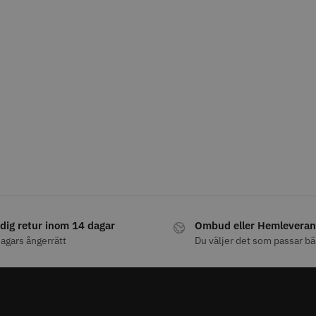
fo
Köp
Info
Köp
Inf
STORSÄLJARE
STORSÄ
8% Rabatt
Grim Reaper I
WAHL - Cordless Detailer
Jaguar Pre
oil Shaver
5.5
dig retur inom 14 dagar
Ombud eller Hemleveran
0 kr
659.00
1849.00 kr
1999.00 kr
agars ångerrätt
Du väljer det som passar bä
fo
Köp
Info
Köp
Inf