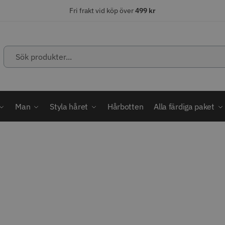
Fri frakt vid köp över
499 kr
Sök
produkter...
ÄLJARE
STORSÄLJARE
STORSÄ
Man
Styla håret
Hårbotten
Alla färdiga paket
abatt
ordless MagicClip
Solidcos Wolf - 5.5"
Jaguar Kl
499.00 kr
49.00 k
1849.00 kr
kr
fo
Köp
Info
Köp
Inf