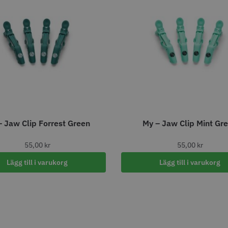
STORSÄLJARE
STORSÄ
oppapper vikta - 70
Jaguar Pre Style Relax Slice
Solidcos 
– Jaw Clip Forrest Green
My – Jaw Clip Mint Gr
 mm - 500 st
5.5
knappar
kr
659.00 kr
299.00
55,00
kr
55,00
kr
fo
Köp
Info
Köp
Inf
Lägg till i varukorg
Lägg till i varukorg
STORSÄLJARE