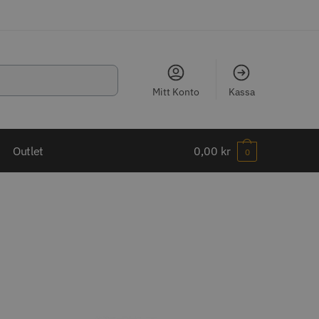
Mitt Konto
Kassa
LJARE
Outlet
0,00
kr
0
ippkam 500
Kyone Ultima Hårtrimmer
r
1499.00 kr
o
Köp
Info
Köp