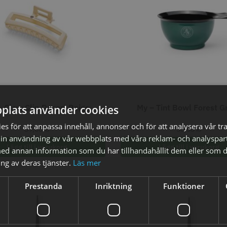
axolja
WAHL - Super Close
Permanen
mm grå/ant
kr
699.00 kr
35.00 k
– Claw Clip Desert Beige
My – Tint Bowl Forest G
plats använder cookies
fo
Köp
Info
Köp
Inf
s för att anpassa innehåll, annonser och för att analysera vår tra
39,00
kr
50,00
kr
in användning av vår webbplats med våra reklam- och analyspar
Lägg till i varukorg
Lägg till i varukorg
d annan information som du har tillhandahållit dem eller som d
ÄLJARE
STORSÄ
ng av deras tjänster.
Läs mer
Prestanda
Inriktning
Funktioner