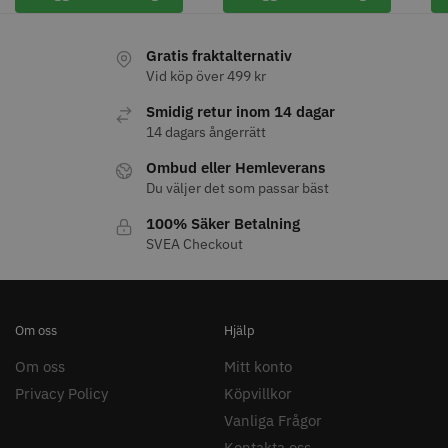
Gratis fraktalternativ
Vid köp över 499 kr
11% Rabatt
Smidig retur inom 14 dagar
14 dagars ångerrätt
JRL - FreshFade 2020C
Säkerhetshyvel - Halmstad
Ombud eller Hemleverans
399.00 kr
1599.00 kr
1799.00 kr
Du väljer det som passar bäst
Info
Köp
Info
Köp
100% Säker Betalning
SVEA Checkout
STORSÄLJARE
Om oss
Hjälp
Om oss
Mitt konto
Privacy Policy
Köpvillkor
Vanliga Frågor
Kontakta oss