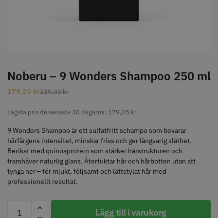
STORSÄLJARE
Noberu – 9 Wonders Shampoo 250 ml
179,25
kr
239,00
kr
Jaguar Klippkam 500
Kyone Ultima Hårtrimmer
Lägsta pris de senaste 30 dagarna:
179,25
kr
49.00 kr
1499.00 kr
Info
Köp
Info
Köp
9 Wonders Shampoo är ett sulfatfritt schampo som bevarar
hårfärgens intensitet, minskar friss och ger långvarig släthet.
Berikat med quinoaprotein som stärker hårstrukturen och
framhäver naturlig glans. Återfuktar hår och hårbotten utan att
tynga ner – för mjukt, följsamt och lättstylat hår med
STORSÄLJARE
professionellt resultat.
Noberu
Lägg till i varukorg
-