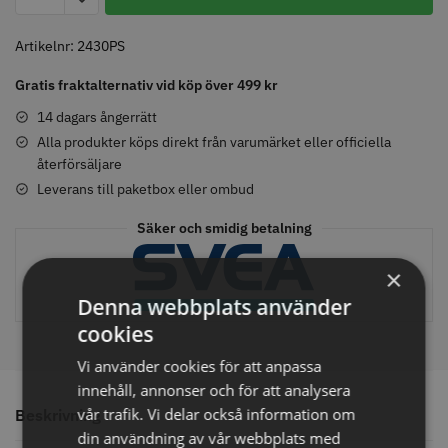
9
Wonders
Artikelnr:
2430PS
Shampoo
Gratis fraktalternativ vid köp över 499 kr
Comair toppapper vikta - 70 mm
Jaguar Pre Style Relax Slice 5.5
250
x 50 mm - 500 st
ml
14 dagars ångerrätt
59.00 kr
659.00 kr
mängd
Alla produkter köps direkt från varumärket eller officiella
återförsäljare
Info
Köp
Info
Köp
Leverans till paketbox eller ombud
Säker och smidig betalning
STORSÄLJARE
STORSÄLJARE
×
Denna webbplats använder
cookies
Vi använder cookies för att anpassa
innehåll, annonser och för att analysera
vår trafik. Vi delar också information om
Beskrivning
Solidcos - Klippkappa med
Solidcos Wolf 27T - 5.5"
din användning av vår webbplats med