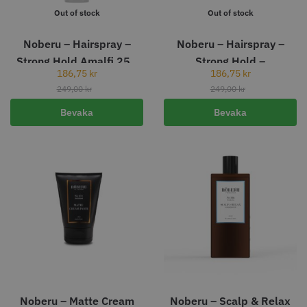
Out of stock
Out of stock
Noberu – Hairspray –
Noberu – Hairspray –
Strong Hold Amalfi 250
Strong Hold –
186,75
kr
186,75
kr
11% Rabatt
ml
Sandalwood – 250 ml
249,00
kr
249,00
kr
JRL - FreshFade 2020C
Säkerhetshyvel - Halmstad
Bevaka
Bevaka
399.00 kr
1599.00 kr
1799.00 kr
Info
Köp
Info
Köp
STORSÄLJARE
Noberu – Matte Cream
Noberu – Scalp & Relax