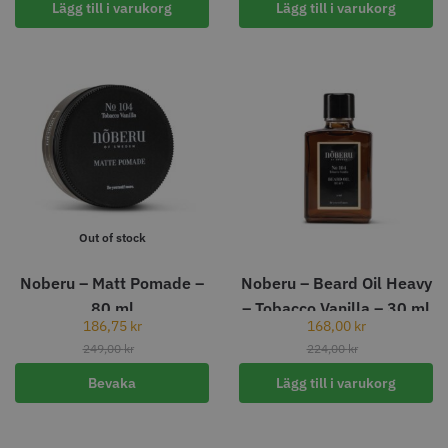
Lägg till i varukorg
Lägg till i varukorg
Comair toppapper vikta - 70 mm
Jaguar Pre Style Relax Slice 5.5
x 50 mm - 500 st
59.00 kr
659.00 kr
Info
Köp
Info
Köp
Out of stock
STORSÄLJARE
STORSÄLJARE
Noberu – Matt Pomade –
Noberu – Beard Oil Heavy
80 ml
– Tobacco Vanilla – 30 ml
186,75
kr
168,00
kr
249,00
kr
224,00
kr
Bevaka
Lägg till i varukorg
Solidcos - Klippkappa med
Solidcos Wolf 27T - 5.5"