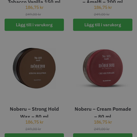
Tobacco Vanilla 150 ml
– Amalfi – 200 ml
STORSÄLJARE
186,75
kr
186,75
kr
249,00
kr
249,00
kr
Lägg till i varukorg
Lägg till i varukorg
Jaguar Klippkam 500
Kyone Ultima Hårtrimmer
49.00 kr
1499.00 kr
Info
Köp
Info
Köp
Noberu – Strong Hold
Noberu – Cream Pomade
STORSÄLJARE
Wax – 80 ml
– 80 ml
186,75
kr
186,75
kr
249,00
kr
249,00
kr