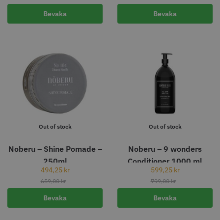
Bevaka
Bevaka
Jaguar Pre Style Relax 28 5.5
Kyone Ultima Distanskamset
Large
699.00 kr
199.00 kr
Info
Köp
Info
Köp
Out of stock
Out of stock
Noberu – Shine Pomade –
Noberu – 9 wonders
Visa mer
250ml
Conditioner 1000 ml
494,25
kr
599,25
kr
659,00
kr
799,00
kr
Bevaka
Bevaka