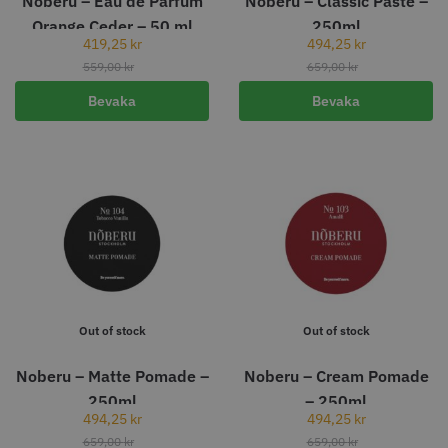
Noberu – Eau de Parfum
Noberu – Classic Paste –
Orange Ceder – 50 ml
250ml
419,25
kr
494,25
kr
559,00
kr
659,00
kr
Bevaka
Bevaka
JRL - Onyx SF Pro Shaver
Solidcos - Wolf 6.0"
1249.00 kr
499.00 kr
Info
Köp
Info
Köp
Out of stock
Out of stock
Noberu – Matte Pomade –
Noberu – Cream Pomade
250ml
– 250ml
494,25
kr
494,25
kr
659,00
kr
659,00
kr