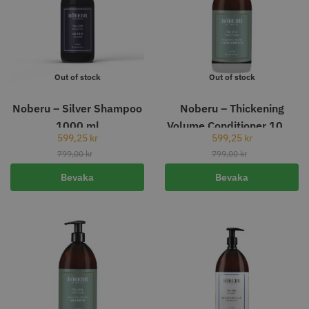
Out of stock
Out of stock
Noberu – Silver Shampoo
Noberu – Thickening
1000 ml
Volume Conditioner 1000
599,25
kr
599,25
kr
ml
799,00
kr
799,00
kr
Bevaka
Bevaka