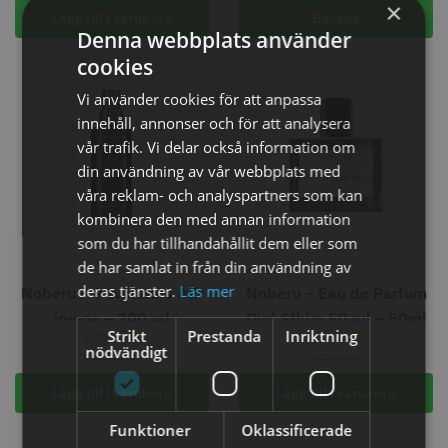
×
Info
Köp
Info
Köp
Lägg till i varukorg
Bevaka
Denna webbplats använder
cookies
Vi använder cookies för att anpassa
STORSÄLJARE
innehåll, annonser och för att analysera
vår trafik. Vi delar också information om
din användning av vår webbplats med
våra reklam- och analyspartners som kan
kombinera den med annan information
som du har tillhandahållit dem eller som
11% Rabatt
de har samlat in från din användning av
JRL - FreshFade 2020C, Gold
Permanentspole 13 mm x 91
deras tjänster.
Läs mer
Noberu – 9 Wonders All-
Noberu – Eau de Parfum
mm blå/grå - 12 st
in-one – 200 ml
Oud Sthlm 50 ml – 50ml
35.00 kr
1599.00 kr
1799.00 kr
Strikt
Prestanda
Inriktning
186,75
kr
449,25
kr
nödvändigt
Info
Köp
Info
Köp
249,00
kr
599,00
kr
Lägg till i varukorg
Lägg till i varukorg
Funktioner
Oklassificerade
STORSÄLJARE