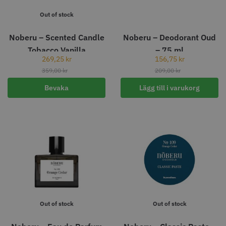
86.00 kr
1049.30 kr
1499.00 kr
Out of stock
Info
Köp
Info
Köp
Noberu – Scented Candle
Noberu – Deodorant Oud
Tobacco Vanilla
– 75 ml
269,25
kr
156,75
kr
359,00
kr
209,00
kr
STORSÄLJARE
Bevaka
Lägg till i varukorg
Jaguar Pre Style Relax Slice 6.0
WAHL - Legend
659.00 kr
1449.00 kr
Info
Köp
Info
Köp
Out of stock
Out of stock