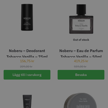
knappar
299.00 kr
499.00 kr
Info
Köp
Info
Köp
STORSÄLJARE
Out of stock
Noberu – Deodorant
Noberu – Eau de Parfum
Tobacco Vanilla – 75ml
Tobacco Vanilla – 50ml
156,75
kr
419,25
kr
209,00
kr
559,00
kr
Lägg till i varukorg
Bevaka
Jaguar saxolja
WAHL - Super Close
29.00 kr
699.00 kr
Info
Köp
Info
Köp